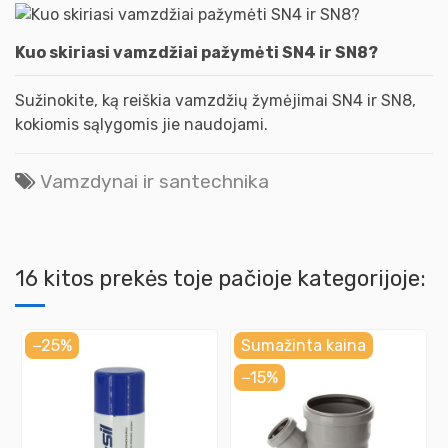
Kuo skiriasi vamzdžiai pažymėti SN4 ir SN8?
Sužinokite, ką reiškia vamzdžių žymėjimai SN4 ir SN8,
kokiomis sąlygomis jie naudojami.
Vamzdynai ir santechnika
16 kitos prekės toje pačioje kategorijoje:
−25%
Sumažinta kaina
−15%