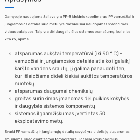
Gamyboje naudojama žaliava yra PP-B blokinis kopolimeras. PP vamzdžiai ir
jungiamosios detalės šiuo metu yra dažniausiai naudojamas sprendimas
vidaus patalpose. Taip yra dėl daugelio šios sistemos pranašumų, kurie, be
kita ko, apima:
atsparumas aukštai temperatūrai (iki 90 ° C) -
vamzdžiai ir jungiamosios detalės atlaiko ilgalaikį
karšto vandens srautą, jį galima panaudoti ten,
kur išleidžiama dideli kiekiai aukštos temperatūros
nuotekų
atsparumas daugumai chemikalų
greitas surinkimas įmanomas dėl puikios kokybės
ir daugybės sistemos komponentų
sistemos ilgaamžiškumas įvertintas 50
eksploatavimo metų.
Svarbi PP vamzdžių ir jungiamųjų detalių savybė yra didelis jų atsparumas
smūgiams, ypač esant žemai temperatūrai. Idealiai lygus paviršius