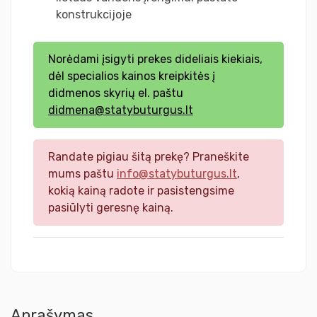
konstrukcijoje
Norėdami įsigyti prekes dideliais kiekiais,
dėl specialios kainos kreipkitės į
didmenos skyrių el. paštu
didmena@statybuturgus.lt
Randate pigiau šitą prekę? Praneškite
mums paštu
info@statybuturgus.lt
,
kokią kainą radote ir pasistengsime
pasiūlyti geresnę kainą.
Aprašymas