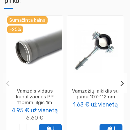
pirko:
Sumažinta kaina
−25%
Vamzdis vidaus
Vamzdžių laikiklis su
kanalizacijos PP
guma 107-112mm
110mm, ilgis 1m
1,63 €
už vienetą
4,95 €
už vienetą
6,60 €
Į
Į