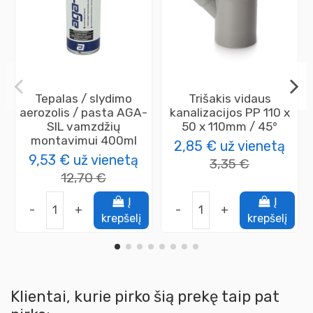
Tepalas / slydimo
Trišakis vidaus
aerozolis / pasta AGA-
kanalizacijos PP 110 x
SIL vamzdžių
50 x 110mm / 45°
montavimui 400ml
2,85 €
už vienetą
9,53 €
už vienetą
3,35 €
12,70 €
Į
Į
-
+
-
+
krepšelį
krepšelį
Klientai, kurie pirko šią prekę taip pat