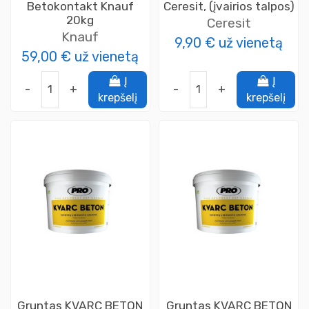
Betokontakt Knauf
Ceresit, (įvairios talpos)
20kg
Ceresit
Knauf
9,90 €
už vienetą
59,00 €
už vienetą
Į
Į
-
+
-
+
krepšelį
krepšelį
Gruntas KVARC BETON
Gruntas KVARC BETON