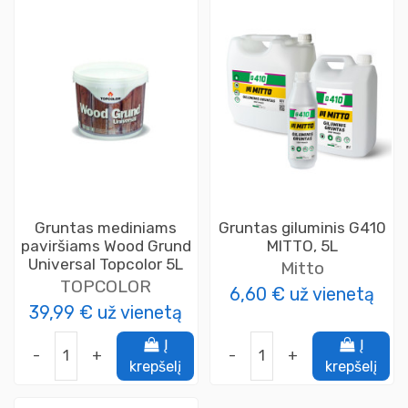
Gruntas mediniams
Gruntas giluminis G410
paviršiams Wood Grund
MITTO, 5L
Universal Topcolor 5L
Mitto
TOPCOLOR
6,60 €
už vienetą
39,99 €
už vienetą
Į
Į
-
+
-
+
krepšelį
krepšelį