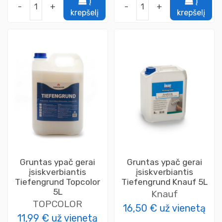
Į
Į
-
+
-
+
krepšelį
krepšelį
Gruntas ypač gerai
Gruntas ypač gerai
įsiskverbiantis
įsiskverbiantis
Tiefengrund Topcolor
Tiefengrund Knauf 5L
5L
Knauf
TOPCOLOR
16,50 €
už vienetą
11,99 €
už vienetą