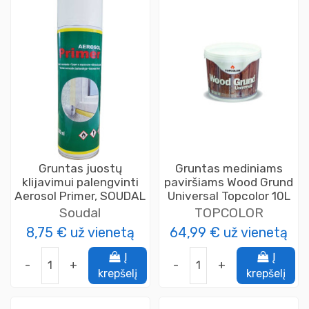
Gruntas juostų
Gruntas mediniams
klijavimui palengvinti
paviršiams Wood Grund
Aerosol Primer, SOUDAL
Universal Topcolor 10L
Soudal
TOPCOLOR
8,75 €
už vienetą
64,99 €
už vienetą
Į
Į
-
+
-
+
krepšelį
krepšelį