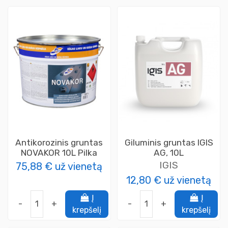
Antikorozinis gruntas
Giluminis gruntas IGIS
NOVAKOR 10L Pilka
AG, 10L
IGIS
75,88 €
už vienetą
12,80 €
už vienetą
Į
Į
-
+
-
+
krepšelį
krepšelį