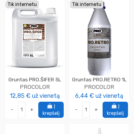
Tik internetu
Tik internetu
Gruntas PRO.ŠIFER 5L
Gruntas PRO.RETRO 1L
PROCOLOR
PROCOLOR
12,85 €
už vienetą
6,44 €
už vienetą
Į
Į
-
+
-
+
krepšelį
krepšelį