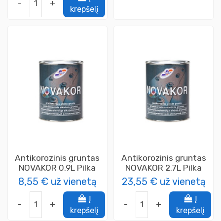
-
+
krepšelį
Antikorozinis gruntas
Antikorozinis gruntas
NOVAKOR 0.9L Pilka
NOVAKOR 2.7L Pilka
8,55 €
už vienetą
23,55 €
už vienetą
Į
Į
-
+
-
+
krepšelį
krepšelį