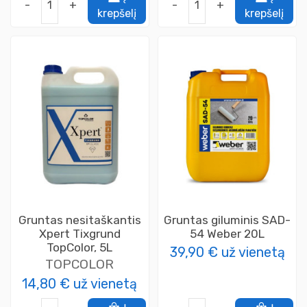
-
+
-
+
krepšelį
krepšelį
Gruntas nesitaškantis
Gruntas giluminis SAD-
Xpert Tixgrund
54 Weber 20L
TopColor, 5L
39,90 €
už vienetą
TOPCOLOR
14,80 €
už vienetą