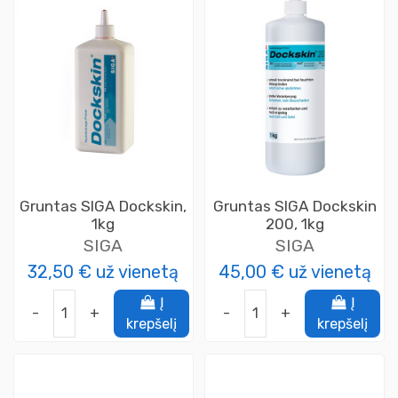
Gruntas SIGA Dockskin,
Gruntas SIGA Dockskin
1kg
200, 1kg
SIGA
SIGA
32,50 €
už vienetą
45,00 €
už vienetą
Į
Į
-
+
-
+
krepšelį
krepšelį