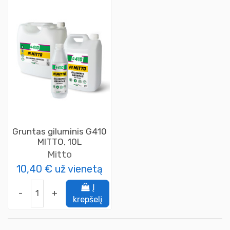
Gruntas giluminis G410
MITTO, 10L
Mitto
10,40 €
už vienetą
Į
-
+
krepšelį