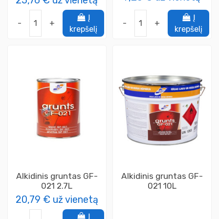
25,76 €
už vienetą
Į
Į
-
+
-
+
krepšelį
krepšelį
Alkidinis gruntas GF-
Alkidinis gruntas GF-
021 2.7L
021 10L
20,79 €
už vienetą
Į