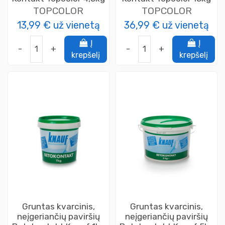
TOPCOLOR
TOPCOLOR
13,99 €
už vienetą
36,99 €
už vienetą
Į
Į
-
+
-
+
krepšelį
krepšelį
Gruntas kvarcinis,
Gruntas kvarcinis,
neįgeriančių paviršių
neįgeriančių paviršių