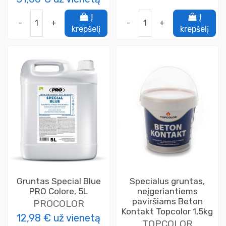
Į
Į
-
+
-
+
krepšelį
krepšelį
Gruntas Special Blue
Specialus gruntas,
PRO Colore, 5L
neįgeriantiems
paviršiams Beton
PROCOLOR
Kontakt Topcolor 1,5kg
12,98 €
už vienetą
TOPCOLOR