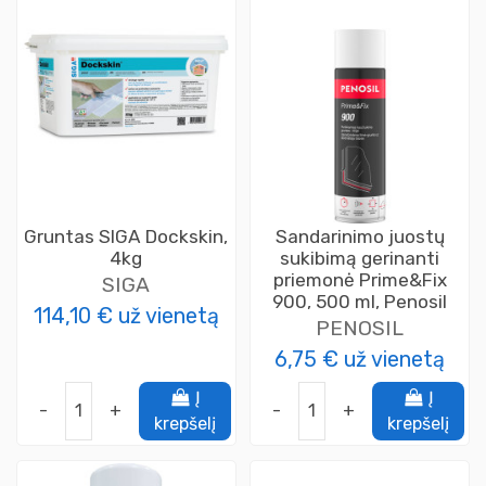
Gruntas SIGA Dockskin,
Sandarinimo juostų
4kg
sukibimą gerinanti
priemonė Prime&Fix
SIGA
900, 500 ml, Penosil
114,10 €
už vienetą
PENOSIL
6,75 €
už vienetą
Į
Į
-
+
-
+
krepšelį
krepšelį