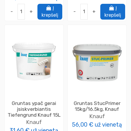
Į
Į
-
+
-
+
krepšelį
krepšelį
Gruntas ypač gerai
Gruntas StucPrimer
įsiskverbiantis
15kg/16.5kg, Knauf
Tiefengrund Knauf 15L
Knauf
Knauf
56,00 €
už vienetą
31,60 €
už vienetą