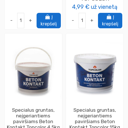
4,99 €
už vienetą
Į
Į
-
+
-
+
krepšelį
krepšelį
Specialus gruntas,
Specialus gruntas,
neįgeriantiems
neįgeriantiems
paviršiams Beton
paviršiams Beton
Kontakt Topcolor 4,5kg
Kontakt Topcolor 15kg