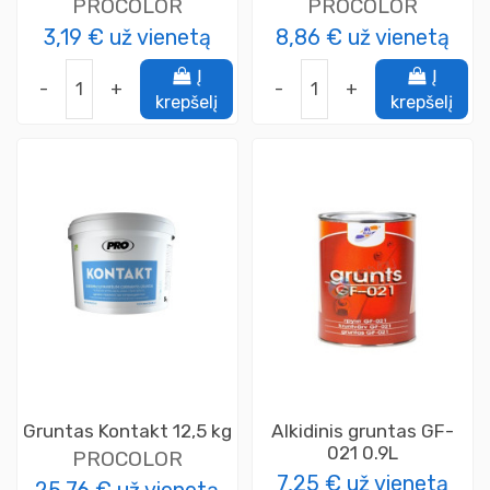
PROCOLOR
PROCOLOR
3,19 €
už vienetą
8,86 €
už vienetą
Į
Į
-
+
-
+
krepšelį
krepšelį
Gruntas Kontakt 12,5 kg
Alkidinis gruntas GF-
021 0.9L
PROCOLOR
7,25 €
už vienetą