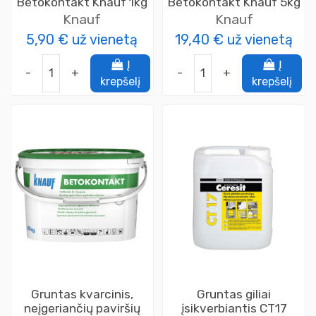
Betokontakt Knauf 1kg
Betokontakt Knauf 5kg
Knauf
Knauf
5,90 €
už vienetą
19,40 €
už vienetą
Į
Į
-
+
-
+
krepšelį
krepšelį
Gruntas kvarcinis,
Gruntas giliai
neįgeriančių paviršių
įsikverbiantis CT17