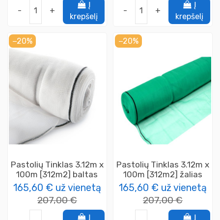
Į
Į
-
+
-
+
krepšelį
krepšelį
−20%
−20%
Pastolių Tinklas 3.12m x
Pastolių Tinklas 3.12m x
100m [312m2] baltas
100m [312m2] žalias
165,60 €
už vienetą
165,60 €
už vienetą
207,00 €
207,00 €
Į
Į