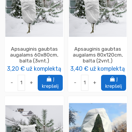
Apsauginis gaubtas
Apsauginis gaubtas
augalams 60x80cm,
augalams 80x120cm,
balta (3vnt.)
balta (2vnt.)
3,20 €
už komplektą
3,40 €
už komplektą
Į
Į
-
+
-
+
krepšelį
krepšelį