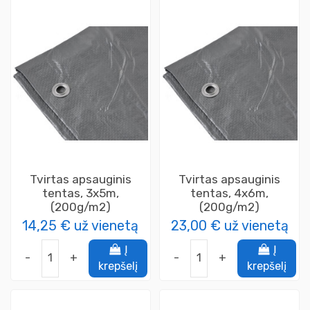
Tvirtas apsauginis
Tvirtas apsauginis
tentas, 3x5m,
tentas, 4x6m,
(200g/m2)
(200g/m2)
14,25 €
už vienetą
23,00 €
už vienetą
Į
Į
-
+
-
+
krepšelį
krepšelį