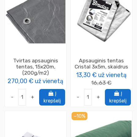
Tvirtas apsauginis
Apsauginis tentas
tentas, 15x20m,
Cristal 3x5m, skaidrus
(200g/m2)
13,30 €
už vienetą
270,00 €
už vienetą
16,63 €
Į
Į
-
+
-
+
krepšelį
krepšelį
−10%