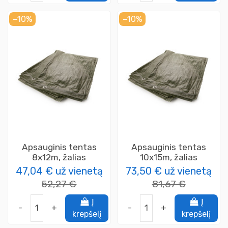
−10%
−10%
Apsauginis tentas
Apsauginis tentas
8x12m, žalias
10x15m, žalias
47,04 €
už vienetą
73,50 €
už vienetą
52,27 €
81,67 €
Į
Į
-
+
-
+
krepšelį
krepšelį