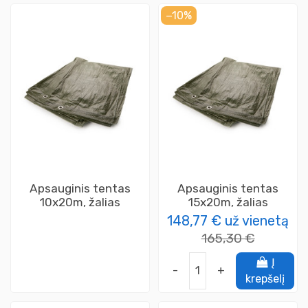
−10%
Apsauginis tentas
Apsauginis tentas
10x20m, žalias
15x20m, žalias
148,77 €
už vienetą
165,30 €
Į
-
+
krepšelį