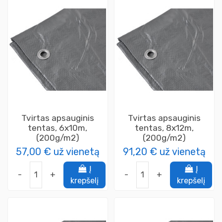
Tvirtas apsauginis
Tvirtas apsauginis
tentas, 6x10m,
tentas, 8x12m,
(200g/m2)
(200g/m2)
57,00 €
už vienetą
91,20 €
už vienetą
Į
Į
-
+
-
+
krepšelį
krepšelį