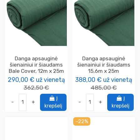
Danga apsauginė
Danga apsauginė
šienainiui ir šiaudams
šienainiui ir šiaudams
Bale Cover, 12m x 25m
15,6m x 25m
290,00 €
už vienetą
388,00 €
už vienetą
362,50 €
485,00 €
Į
Į
-
+
-
+
krepšelį
krepšelį
−22%