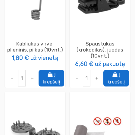
Kabliukas virvei
Spaustukas
plieninis, pilkas (10vnt.)
(krokodilas), juodas
(10vnt.)
1,80 €
už vienetą
6,60 €
už pakuotę
Į
Į
-
+
-
+
krepšelį
krepšelį