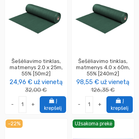
Šešėliavimo tinklas,
Šešėliavimo tinklas,
matmenys 2.0 x 25m,
matmenys 4.0 x 60m,
55% [50m2]
55% [240m2]
24,96 €
už vienetą
98,55 €
už vienetą
32,00 €
126,35 €
Į
Į
-
+
-
+
krepšelį
krepšelį
−22%
Užsakoma prekė