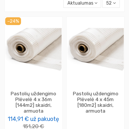
Aktualumas
52
−24%
Pastolių uždengimo
Pastolių uždengimo
Plėvelė 4 x 36m
Plėvelė 4 x 45m
[144m2] skaidri,
[180m2] skaidri,
armuota
armuota
114,91 €
už pakuotę
151,20 €