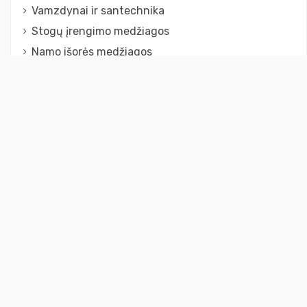
Vamzdynai ir santechnika
Stogų įrengimo medžiagos
Namo išorės medžiagos
Įrankiai ir darbo priemonės
Drenažinės membranos stogams, pamatams,
aikštelėms
Sandarumas
Susisiekite
UAB „Ampas”