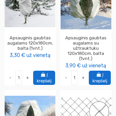
Apsauginis gaubtas
Apsauginis gaubtas
augalams 120x180cm,
augalams su
balta (1vnt.)
užtrauktuku
120x180cm, balta
3,30 €
už vienetą
(1vnt.)
3,90 €
už vienetą
Į
Į
-
+
-
+
krepšelį
krepšelį