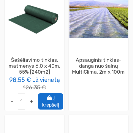
Šešėliavimo tinklas,
Apsauginis tinklas-
matmenys 6.0 x 40m,
danga nuo šalnų
55% [240m2]
MultiClima, 2m x 100m
98,55 €
už vienetą
126,35 €
Į
-
+
krepšelį