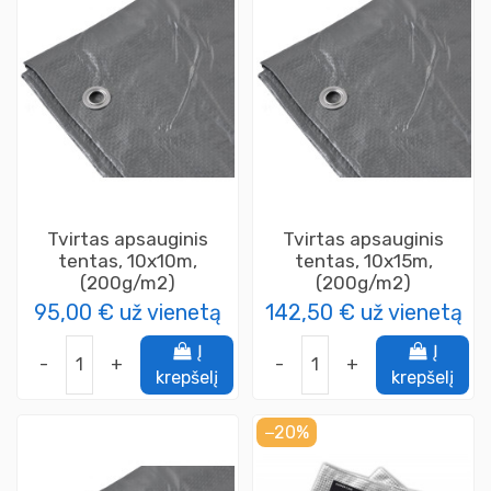
Tvirtas apsauginis
Tvirtas apsauginis
tentas, 10x10m,
tentas, 10x15m,
(200g/m2)
(200g/m2)
95,00 €
už vienetą
142,50 €
už vienetą
Į
Į
-
+
-
+
krepšelį
krepšelį
−20%