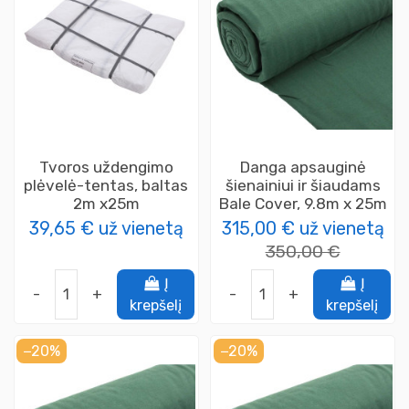
Tvoros uždengimo
Danga apsauginė
plėvelė-tentas, baltas
šienainiui ir šiaudams
2m x25m
Bale Cover, 9.8m x 25m
39,65 €
už vienetą
315,00 €
už vienetą
350,00 €
Į
Į
-
+
-
+
krepšelį
krepšelį
−20%
−20%