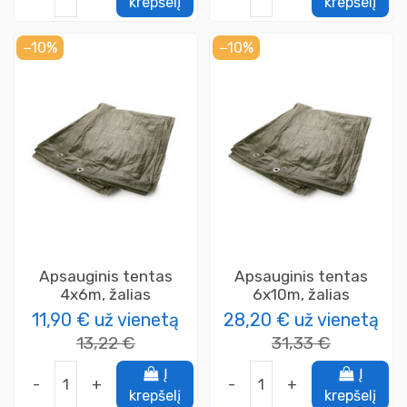
krepšelį
krepšelį
−10%
−10%
Apsauginis tentas
Apsauginis tentas
4x6m, žalias
6x10m, žalias
11,90 €
už vienetą
28,20 €
už vienetą
13,22 €
31,33 €
Į
Į
-
+
-
+
krepšelį
krepšelį