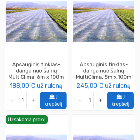
Apsauginis tinklas-
Apsauginis tinklas-
danga nuo šalnų
danga nuo šalnų
MultiClima, 6m x 100m
MultiClima, 8m x 100m
188,00 €
už ruloną
245,00 €
už ruloną
Į
Į
-
+
-
+
krepšelį
krepšelį
Užsakoma prekė