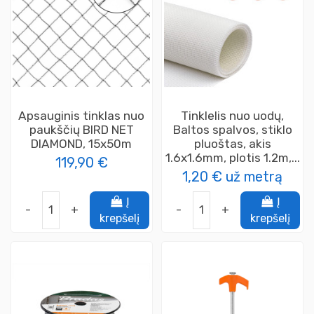
Apsauginis tinklas nuo
Tinklelis nuo uodų,
paukščių BIRD NET
Baltos spalvos, stiklo
DIAMOND, 15x50m
pluoštas, akis
1.6x1.6mm, plotis 1.2m,...
119,90 €
1,20 €
už metrą
Į
Į
-
+
-
+
krepšelį
krepšelį