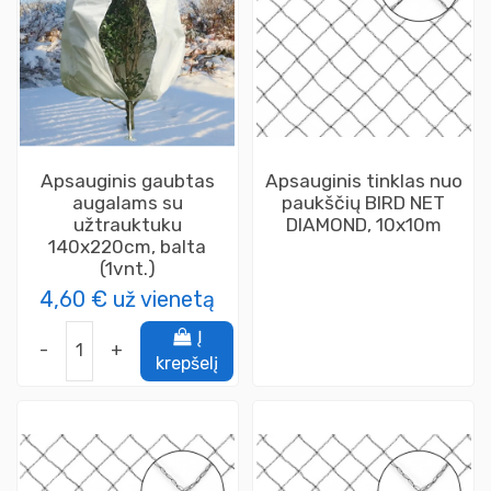
Apsauginis gaubtas
Apsauginis tinklas nuo
augalams su
paukščių BIRD NET
užtrauktuku
DIAMOND, 10x10m
140x220cm, balta
(1vnt.)
4,60 €
už vienetą
Į
-
+
krepšelį