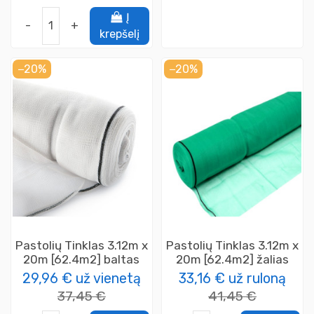
Į
-
+
krepšelį
−20%
−20%
Pastolių Tinklas 3.12m x
Pastolių Tinklas 3.12m x
20m [62.4m2] baltas
20m [62.4m2] žalias
29,96 €
už vienetą
33,16 €
už ruloną
37,45 €
41,45 €