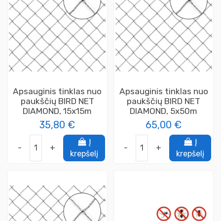
Apsauginis tinklas nuo
Apsauginis tinklas nuo
paukščių BIRD NET
paukščių BIRD NET
DIAMOND, 15x15m
DIAMOND, 5x50m
35,80 €
65,00 €
Į
Į
-
+
-
+
krepšelį
krepšelį