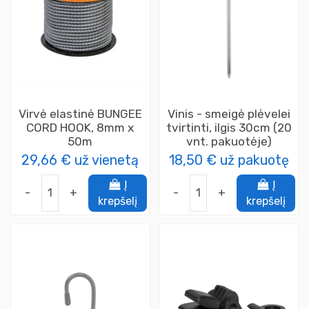
Virvė elastinė BUNGEE
Vinis - smeigė plėvelei
CORD HOOK, 8mm x
tvirtinti, ilgis 30cm (20
50m
vnt. pakuotėje)
29,66 €
už vienetą
18,50 €
už pakuotę
Į
Į
-
+
-
+
krepšelį
krepšelį