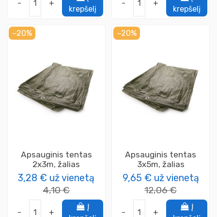
-
+
-
+
krepšelį
krepšelį
−20%
−20%
Apsauginis tentas
Apsauginis tentas
2x3m, žalias
3x5m, žalias
3,28 €
už vienetą
9,65 €
už vienetą
4,10 €
12,06 €
Į
Į
-
+
-
+