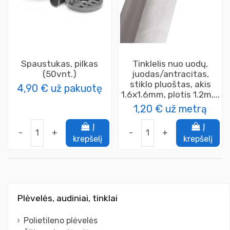
Spaustukas, pilkas
Tinklelis nuo uodų,
(50vnt.)
juodas/antracitas,
stiklo pluoštas, akis
4,90 €
už pakuotę
1.6x1.6mm, plotis 1.2m,...
1,20 €
už metrą
Į
Į
-
+
-
+
krepšelį
krepšelį
Plėvelės, audiniai, tinklai
Polietileno plėvelės