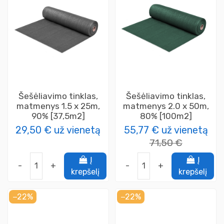
Šešėliavimo tinklas,
Šešėliavimo tinklas,
matmenys 1.5 x 25m,
matmenys 2.0 x 50m,
90% [37,5m2]
80% [100m2]
29,50 €
už vienetą
55,77 €
už vienetą
71,50 €
Į
Į
-
+
-
+
krepšelį
krepšelį
−22%
−22%