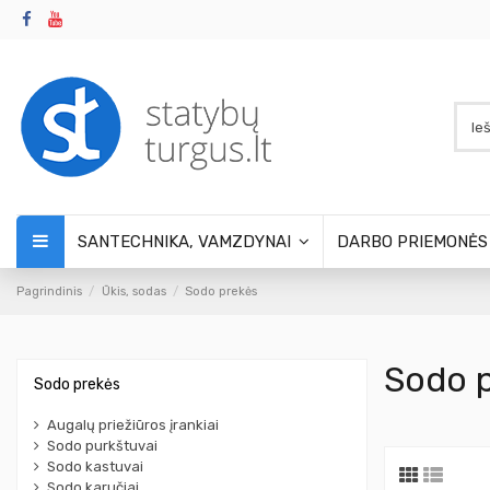
SANTECHNIKA, VAMZDYNAI
DARBO PRIEMONĖ
Pagrindinis
Ūkis, sodas
Sodo prekės
Sodo 
Sodo prekės
Augalų priežiūros įrankiai
Sodo purkštuvai
Sodo kastuvai
Sodo karučiai