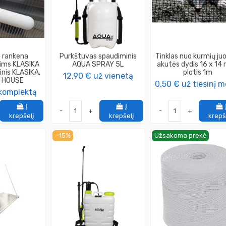
ė rankena
Purkštuvas spaudiminis
Tinklas nuo kurmių ju
rims KLASIKA
AQUA SPRAY 5L
akutės dydis 16 x 14
inis KLASIKA,
plotis 1m
12,90 €
už vienetą
A HOUSE
0,50 €
už tiesinį m
komplektą
Į
Į
-
+
-
+
krepšelį
krepšelį
krepš
−15%
Užsakoma prekė