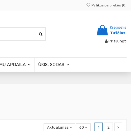
Patikusios prekės (
0
)
Krepšelis
Tuščias
Prisijungti
MŲ APDAILA
ŪKIS, SODAS
Aktualumas
60
1
2