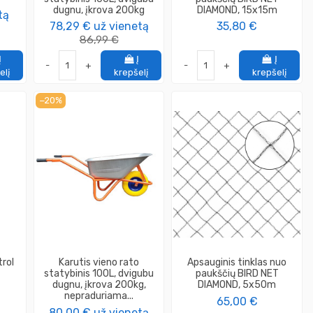
dugnu, įkrova 200kg
DIAMOND, 15x15m
tą
78,29 €
už vienetą
35,80 €
86,99 €
Į
Į
Į
-
+
-
+
elį
krepšelį
krepšelį
−20%
trol
Karutis vieno rato
Apsauginis tinklas nuo
statybinis 100L, dvigubu
paukščių BIRD NET
dugnu, įkrova 200kg,
DIAMOND, 5x50m
nepraduriama...
65,00 €
80,00 €
už vienetą