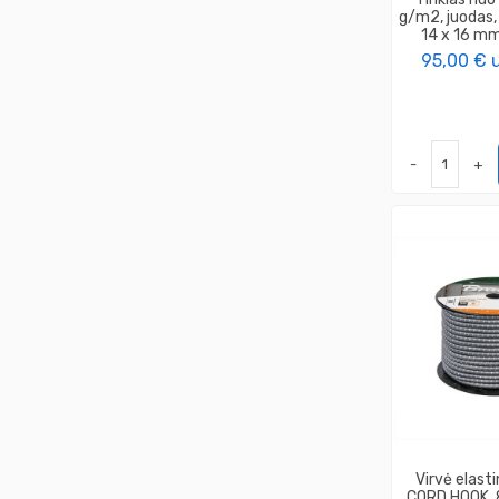
g/m2, juodas,
14 x 16 m
95,00 €
-
+
Virvė elas
CORD HOOK,