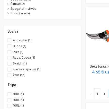
Šiltnamiai
Špagatai ir virvės
Sodo įrankiai
Spalva
Antracitas
(1)
Juoda
(1)
Pilka
(1)
Ruda/Juoda
(1)
Skaidri
(1)
Sekatorius
įvairūs atspalviai
(1)
4,65 €
už
Žalia
(13)
Talpa
-
+
100L
(1)
100L
(1)
100L
(1)