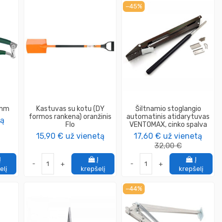
−45%
0mm
Kastuvas su kotu (DY
Šiltnamio stoglangio
formos rankena) oranžinis
automatinis atidarytuvas
tą
Flo
VENTOMAX, cinko spalva
15,90 €
už vienetą
17,60 €
už vienetą
32,00 €
Į
Į
Į
-
+
-
+
elį
krepšelį
krepšelį
−44%