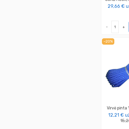
29,66 €
u
-
+
−20%
Virvė pint
12,21 €
u
15,