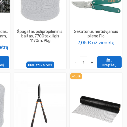
odas,
Špagatas polipropileninis,
Sekatorius nerūdyjančio
 mm,
baltas, 7700tex, ilgis
plieno Flo
1170m, 9kg
7,05 €
už vienetą
etrą
Į
Į
-
+
elį
Klausti kainos
krepšelį
−15%