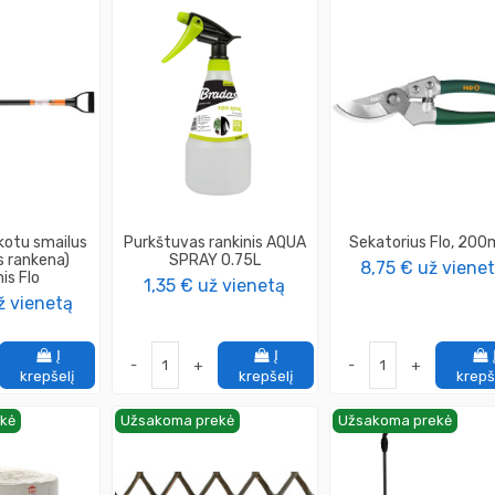
kotu smailus
Purkštuvas rankinis AQUA
Sekatorius Flo, 20
s rankena)
SPRAY 0.75L
8,75 €
už viene
is Flo
1,35 €
už vienetą
ž vienetą
Į
Į
-
+
-
+
krepšelį
krepšelį
krepš
kė
Užsakoma prekė
Užsakoma prekė