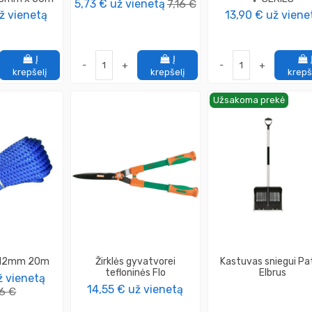
5,73 €
už vienetą
7,16 €
ž vienetą
13,90 €
už viene
Į
Į
-
+
-
+
krepšelį
krepšelį
krepš
Užsakoma prekė
a 12mm 20m
Žirklės gyvatvorei
Kastuvas sniegui Pa
tefloninės Flo
Elbrus
ž vienetą
14,55 €
už vienetą
26 €