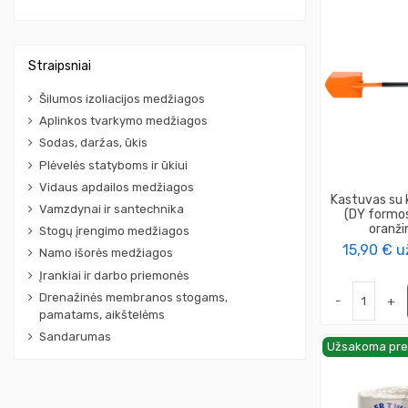
Straipsniai
Šilumos izoliacijos medžiagos
Aplinkos tvarkymo medžiagos
Sodas, daržas, ūkis
Plėvelės statyboms ir ūkiui
Vidaus apdailos medžiagos
Kastuvas su 
Vamzdynai ir santechnika
(DY formo
oranžin
Stogų įrengimo medžiagos
15,90 €
u
Namo išorės medžiagos
Įrankiai ir darbo priemonės
Drenažinės membranos stogams,
-
+
pamatams, aikštelėms
Sandarumas
Užsakoma pre