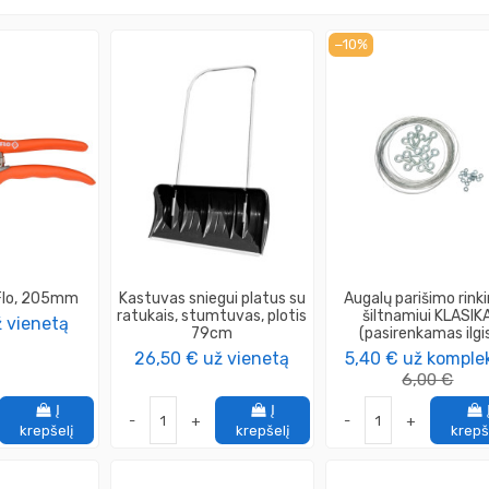
−10%
 Flo, 205mm
Kastuvas sniegui platus su
Augalų parišimo rink
ratukais, stumtuvas, plotis
šiltnamiui KLASIK
 vienetą
79cm
(pasirenkamas ilgi
26,50 €
už vienetą
5,40 €
už komple
6,00 €
Į
Į
-
+
-
+
krepšelį
krepšelį
krepš