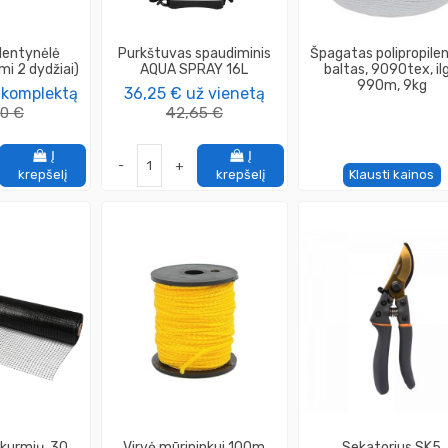
 lentynėlė
Purkštuvas spaudiminis
Špagatas polipropilen
mi 2 dydžiai)
AQUA SPRAY 16L
baltas, 9090tex, ilg
990m, 9kg
 komplektą
36,25 €
už vienetą
00 €
42,65 €
Į
Į
-
+
krepšelį
krepšelį
Klausti kainos
 kurmių, 30
Virvė mūrininkui 100m
Sekatorius SK5