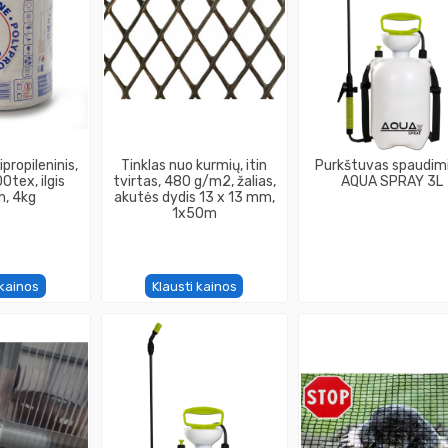
propileninis,
Tinklas nuo kurmių, itin
Purkštuvas spaudimi
0tex, ilgis
tvirtas, 480 g/m2, žalias,
AQUA SPRAY 3L
, 4kg
akutės dydis 13 x 13 mm,
1x50m
 kainos
Klausti kainos