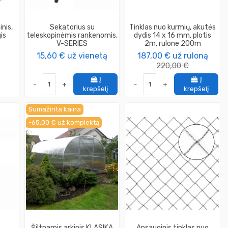
inis,
Sekatorius su
Tinklas nuo kurmių, akutės
is
teleskopinėmis rankenomis,
dydis 14 x 16 mm, plotis
V-SERIES
2m, rulone 200m
15,60 €
už vienetą
187,00 €
už ruloną
220,00 €
Į
Į
-
+
-
+
krepšelį
krepšelį
Sumažinta kaina
-65,00 €
už komplektą
Šiltnamis arkinis KLASIKA
Apsauginis tinklas nuo