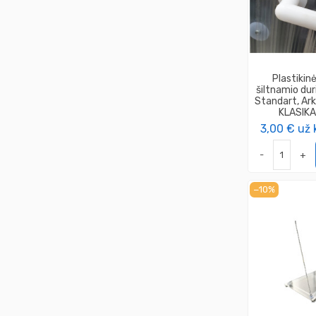
Plastikin
šiltnamio du
Standart, Ark
KLASIK
3,00 €
už 
-
+
−10%