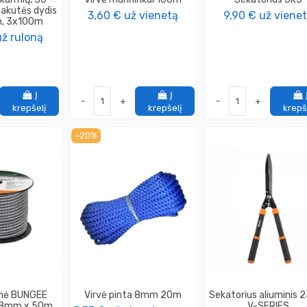
 akutės dydis
3,60 €
už vienetą
9,90 €
už viene
m, 3x100m
už ruloną
Į
Į
-
+
-
+
krepšelį
krepšelį
krepš
−20%
tinė BUNGEE
Virvė pinta 8mm 20m
Sekatorius aliuminis 
 8mm x 50m
V-SERIES