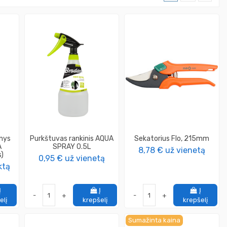
inys
Purkštuvas rankinis AQUA
Sekatorius Flo, 215mm
A
SPRAY 0.5L
8,78 €
už vienetą
s)
0,95 €
už vienetą
ktą
Į
Į
Į
-
+
-
+
elį
krepšelį
krepšelį
Sumažinta kaina