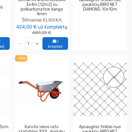
3x4m (12m2) su
paukščių BIRD NET
tą
polikarbonatine danga
DIAMOND, 10x10m
4mm
Šiltnamiai KLASIKA
424,00 €
už komplektą
489,00 €
Į
Į
-
+
elį
krepšelį
−10%
25cm,
Karutis vieno rato
Apsauginis tinklas nuo
statybinis 100L, dvigubu
paukščių BIRD NET