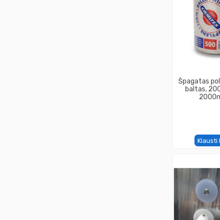
Špagatas poli
baltas, 200
2000m
Klausti