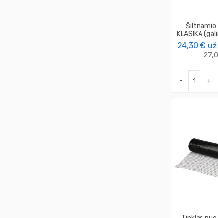
Šiltnamio
KLASIKA (gali
24,30 €
už
27,
-
+
Tinklas nuo