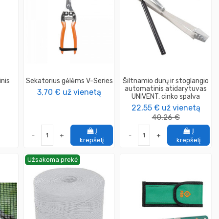
nis
Sekatorius gėlėms V-Series
Šiltnamio durų ir stoglangio
automatinis atidarytuvas
3,70 €
už vienetą
UNIVENT, cinko spalva
22,55 €
už vienetą
40,26 €
Į
Į
-
+
-
+
krepšelį
krepšelį
Užsakoma prekė