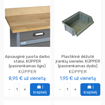
Apsauginė juosta darbo
Plastikinė dėžutė
stalui, KÜPPER
įrankių sienelei, KÜPPER
(pasirenkamas ilgis)
(pasirenkamas dydis)
KÜPPER
KÜPPER
8,95 €
už vienetą
1,95 €
už vienetą
Į
Į
-
+
-
+
krepšelį
krepšelį