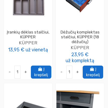
Įrankių dėklas stalčiui,
Dėžučių komplektas
KÜPPER
stalčiui, KÜPPER (18
dėžučių)
KÜPPER
KÜPPER
13,95 €
už vienetą
23,95 €
už komplektą
Į
Į
-
+
-
+
krepšelį
krepšelį