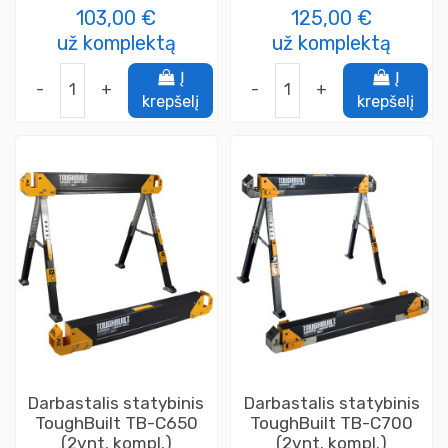
103,00 €
125,00 €
už komplektą
už komplektą
Į
Į
-
+
-
+
krepšelį
krepšelį
Darbastalis statybinis
Darbastalis statybinis
ToughBuilt TB-C650
ToughBuilt TB-C700
(2vnt. kompl.)
(2vnt. kompl.)