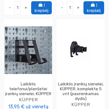
Į
Į
-
+
-
+
krepšelį
krepšelį
Laikiklis
Laikiklis įrankių sienelei,
telefonui/planšetei
KÜPPER, komplekte 5
įrankių sienelei, KÜPPER
vnt (pasirenkamas
dydis)
KÜPPER
KÜPPER
13,95 €
už vienetą