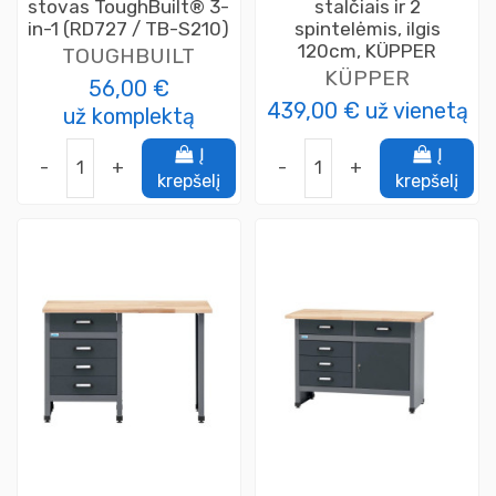
stovas ToughBuilt® 3-
stalčiais ir 2
in-1 (RD727 / TB-S210)
spintelėmis, ilgis
120cm, KÜPPER
TOUGHBUILT
KÜPPER
56,00 €
439,00 €
už vienetą
už komplektą
Į
Į
-
+
-
+
krepšelį
krepšelį