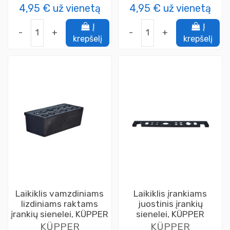
4,95 €
už vienetą
4,95 €
už vienetą
Į
Į
-
+
-
+
krepšelį
krepšelį
Laikiklis vamzdiniams
Laikiklis įrankiams
lizdiniams raktams
juostinis įrankių
įrankių sienelei, KÜPPER
sienelei, KÜPPER
KÜPPER
KÜPPER