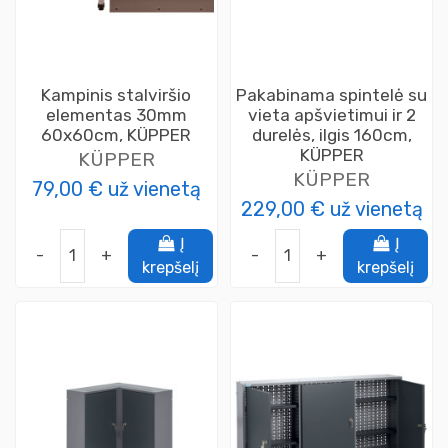
Kampinis stalviršio
Pakabinama spintelė su
elementas 30mm
vieta apšvietimui ir 2
60x60cm, KÜPPER
durelės, ilgis 160cm,
KÜPPER
KÜPPER
KÜPPER
79,00 €
už vienetą
229,00 €
už vienetą
Į
Į
-
+
-
+
krepšelį
krepšelį