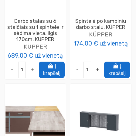
Darbo stalas su 6
Spintelė po kampiniu
stalčiais su 1 spintele ir
darbo stalu, KÜPPER
sėdima vieta, ilgis
KÜPPER
170cm, KÜPPER
174,00 €
už vienetą
KÜPPER
689,00 €
už vienetą
Į
Į
-
+
-
+
krepšelį
krepšelį