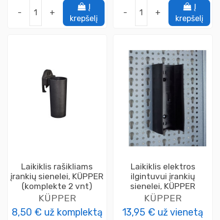
Į
Į
-
+
-
+
krepšelį
krepšelį
Laikiklis rašikliams
Laikiklis elektros
įrankių sienelei, KÜPPER
ilgintuvui įrankių
(komplekte 2 vnt)
sienelei, KÜPPER
KÜPPER
KÜPPER
8,50 €
už komplektą
13,95 €
už vienetą