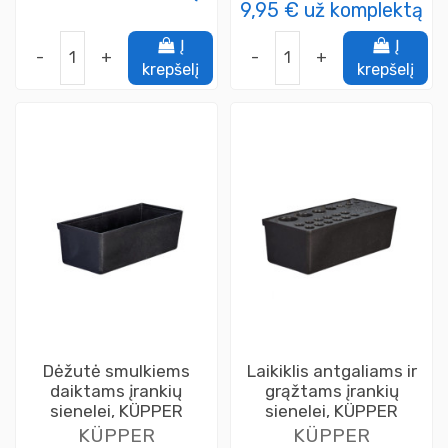
9,95 €
už komplektą
Į
Į
-
+
-
+
krepšelį
krepšelį
Dėžutė smulkiems
Laikiklis antgaliams ir
daiktams įrankių
grąžtams įrankių
sienelei, KÜPPER
sienelei, KÜPPER
KÜPPER
KÜPPER