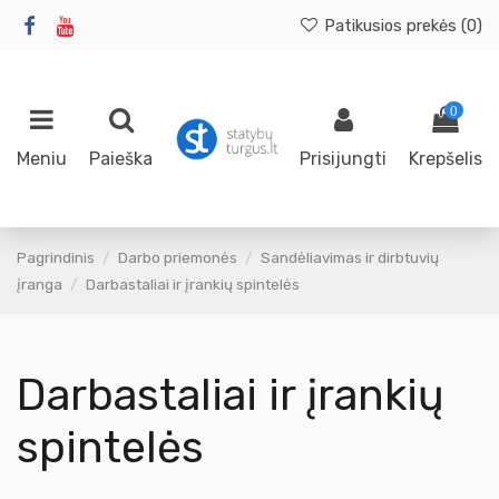
Patikusios prekės (
0
)
0
Meniu
Paieška
Prisijungti
Krepšelis
Pagrindinis
Darbo priemonės
Sandėliavimas ir dirbtuvių
įranga
Darbastaliai ir įrankių spintelės
Darbastaliai ir įrankių
spintelės