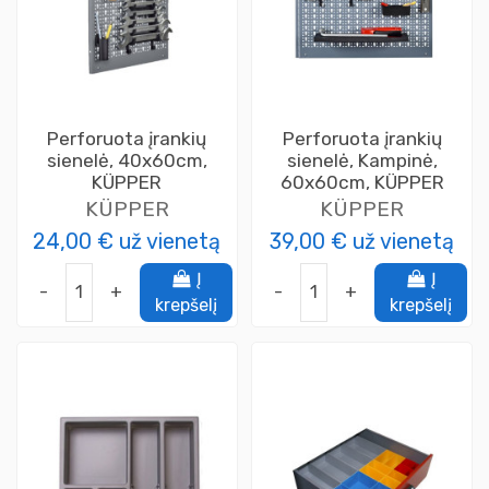
Perforuota įrankių
Perforuota įrankių
sienelė, 40x60cm,
sienelė, Kampinė,
KÜPPER
60x60cm, KÜPPER
KÜPPER
KÜPPER
24,00 €
už vienetą
39,00 €
už vienetą
Į
Į
-
+
-
+
krepšelį
krepšelį