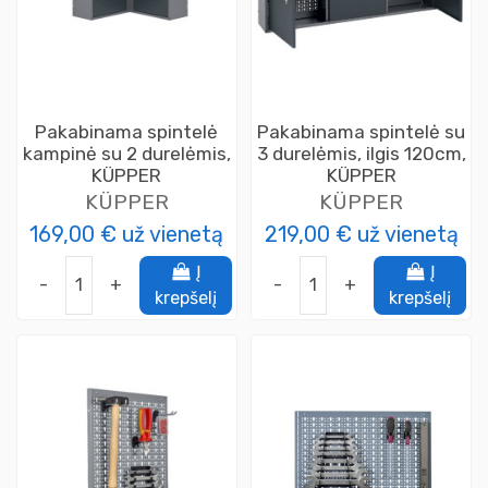
Pakabinama spintelė
Pakabinama spintelė su
kampinė su 2 durelėmis,
3 durelėmis, ilgis 120cm,
KÜPPER
KÜPPER
KÜPPER
KÜPPER
169,00 €
už vienetą
219,00 €
už vienetą
Į
Į
-
+
-
+
krepšelį
krepšelį