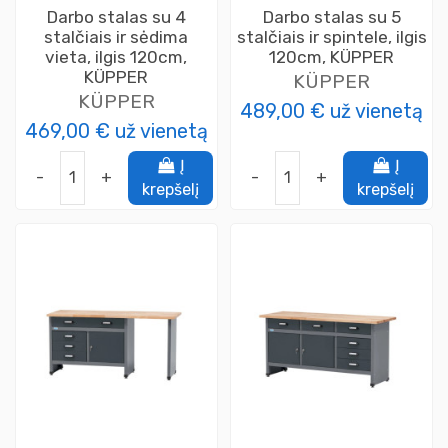
Darbo stalas su 4
Darbo stalas su 5
stalčiais ir sėdima
stalčiais ir spintele, ilgis
vieta, ilgis 120cm,
120cm, KÜPPER
KÜPPER
KÜPPER
KÜPPER
489,00 €
už vienetą
469,00 €
už vienetą
Į
Į
-
+
-
+
krepšelį
krepšelį