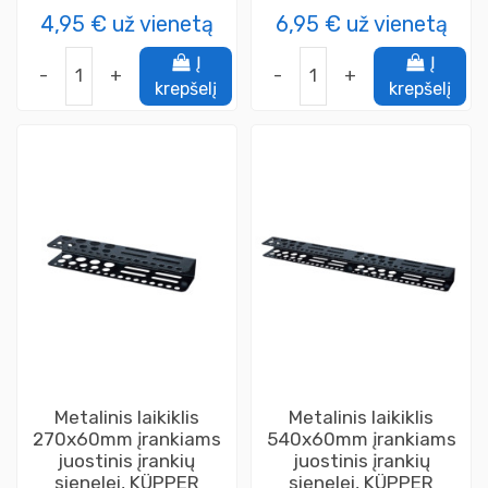
4,95 €
už vienetą
6,95 €
už vienetą
Į
Į
-
+
-
+
krepšelį
krepšelį
Metalinis laikiklis
Metalinis laikiklis
270x60mm įrankiams
540x60mm įrankiams
juostinis įrankių
juostinis įrankių
sienelei, KÜPPER
sienelei, KÜPPER