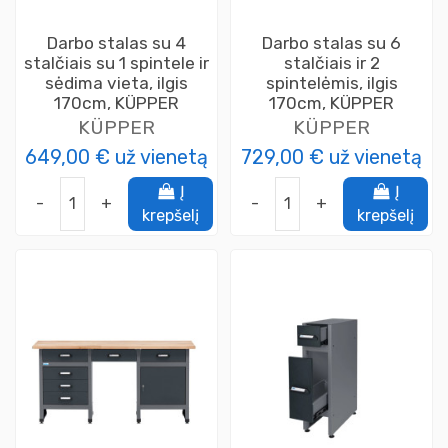
Darbo stalas su 4
Darbo stalas su 6
stalčiais su 1 spintele ir
stalčiais ir 2
sėdima vieta, ilgis
spintelėmis, ilgis
170cm, KÜPPER
170cm, KÜPPER
KÜPPER
KÜPPER
649,00 €
už vienetą
729,00 €
už vienetą
Į
Į
-
+
-
+
krepšelį
krepšelį