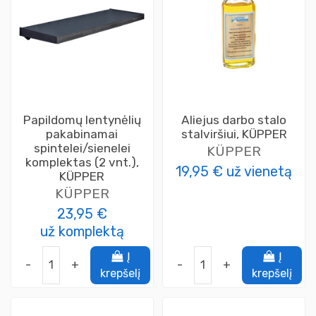
Papildomų lentynėlių
Aliejus darbo stalo
pakabinamai
stalviršiui, KÜPPER
spintelei/sienelei
KÜPPER
komplektas (2 vnt.),
19,95 €
už vienetą
KÜPPER
KÜPPER
23,95 €
už komplektą
Į
Į
-
+
-
+
krepšelį
krepšelį