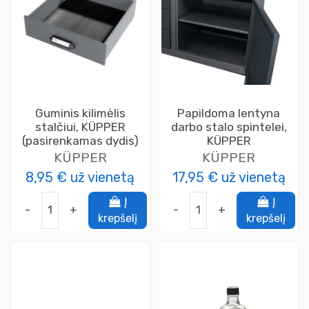
Guminis kilimėlis
Papildoma lentyna
stalčiui, KÜPPER
darbo stalo spintelei,
(pasirenkamas dydis)
KÜPPER
KÜPPER
KÜPPER
8,95 €
už vienetą
17,95 €
už vienetą
Į
Į
-
+
-
+
krepšelį
krepšelį