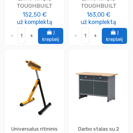
TOUGHBUILT
TOUGHBUILT
152,50 €
163,00 €
už komplektą
už komplektą
Į
Į
-
+
-
+
krepšelį
krepšelį
Universalus ritininis
Darbo stalas su 2