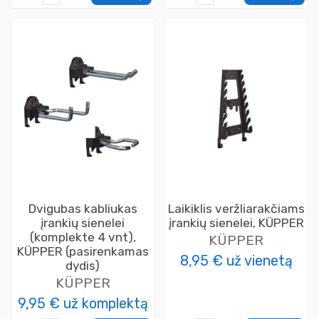
Dvigubas kabliukas
Laikiklis veržliarakčiams
įrankių sienelei
įrankių sienelei, KÜPPER
(komplekte 4 vnt),
KÜPPER
KÜPPER (pasirenkamas
8,95 €
už vienetą
dydis)
KÜPPER
9,95 €
už komplektą