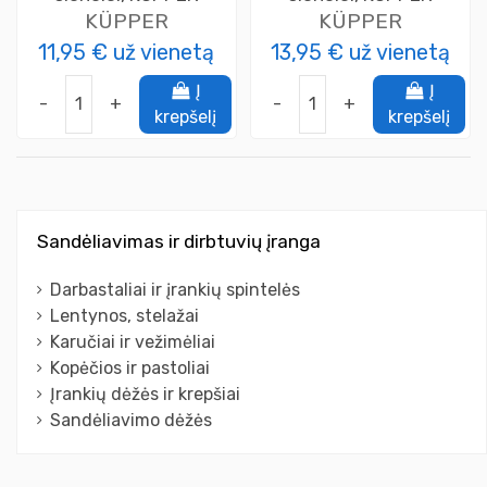
KÜPPER
KÜPPER
11,95 €
už vienetą
13,95 €
už vienetą
Į
Į
-
+
-
+
krepšelį
krepšelį
Sandėliavimas ir dirbtuvių įranga
Darbastaliai ir įrankių spintelės
Lentynos, stelažai
Karučiai ir vežimėliai
Kopėčios ir pastoliai
Įrankių dėžės ir krepšiai
Sandėliavimo dėžės