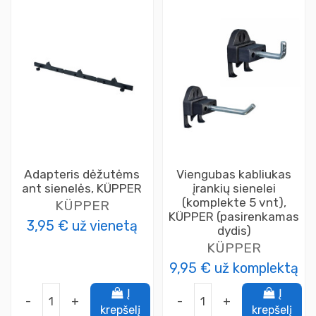
Adapteris dėžutėms
Viengubas kabliukas
ant sienelės, KÜPPER
įrankių sienelei
(komplekte 5 vnt),
KÜPPER
KÜPPER (pasirenkamas
3,95 €
už vienetą
dydis)
KÜPPER
9,95 €
už komplektą
Į
Į
-
+
-
+
krepšelį
krepšelį