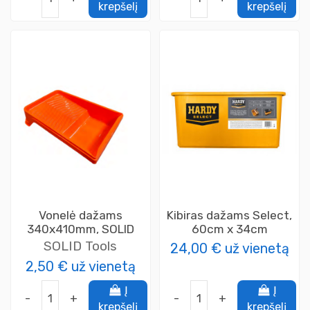
krepšelį
krepšelį
Vonelė dažams
Kibiras dažams Select,
340x410mm, SOLID
60cm x 34cm
SOLID Tools
24,00 €
už vienetą
2,50 €
už vienetą
Į
Į
-
+
-
+
krepšelį
krepšelį