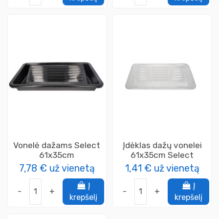
Vonelė dažams Select
Įdėklas dažų vonelei
61x35cm
61x35cm Select
7,78 €
už vienetą
1,41 €
už vienetą
Į
Į
-
+
-
+
krepšelį
krepšelį