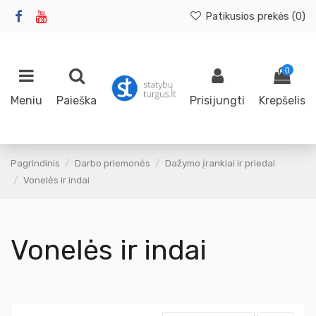
Patikusios prekės (
0
)
0
Meniu
Paieška
Prisijungti
Krepšelis
Pagrindinis
Darbo priemonės
Dažymo įrankiai ir priedai
Vonelės ir indai
Vonelės ir indai