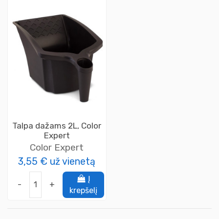
Talpa dažams 2L, Color
Expert
Color Expert
3,55 €
už vienetą
Į
-
+
krepšelį