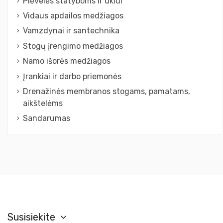
Plėvelės statyboms ir ūkiui
Vidaus apdailos medžiagos
Vamzdynai ir santechnika
Stogų įrengimo medžiagos
Namo išorės medžiagos
Įrankiai ir darbo priemonės
Drenažinės membranos stogams, pamatams,
aikštelėms
Sandarumas
Susisiekite