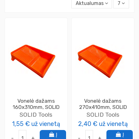
Aktualumas
7
Vonelė dažams
Vonelė dažams
160x310mm, SOLID
270x410mm, SOLID
SOLID Tools
SOLID Tools
1,55 €
už vienetą
2,40 €
už vienetą
Į
Į
-
+
-
+