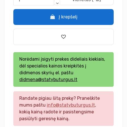
Į krepšelį
Norėdami įsigyti prekes dideliais kiekiais,
dėl specialios kainos kreipkitės į
didmenos skyrių el. paštu
didmena@statybuturgus.lt
Randate pigiau šitą prekę? Praneškite
mums paštu
info@statybuturgus.lt
,
kokią kainą radote ir pasistengsime
pasiūlyti geresnę kainą.