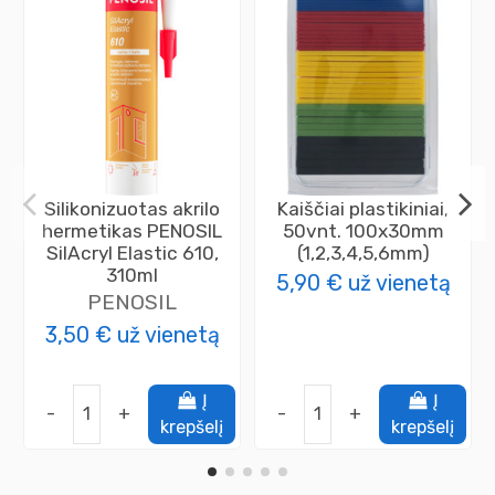
Silikonizuotas akrilo
Kaiščiai plastikiniai,
hermetikas PENOSIL
50vnt. 100x30mm
SilAcryl Elastic 610,
(1,2,3,4,5,6mm)
310ml
5,90 €
už vienetą
PENOSIL
3,50 €
už vienetą
Į
Į
-
+
-
+
krepšelį
krepšelį