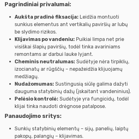
Pagrindiniai privalumai:
Aukšta pradinė fiksacija:
Leidžia montuoti
sunkius elementus ant vertikalių paviršių ar lubų
be slydimo rizikos.
Klijavimas po vandeniu:
Puikiai limpa net prie
visiškai šlapių paviršių, todėl tinka avariniams
remontams ar darbui lauke lyjant.
Cheminis neutralumas:
Sudėtyje nėra tirpiklių,
izocianatų ar rūgščių – nepažeidžia klijuojamų
medžiagų.
Nudažomumas:
Sustingusią siūlę galima dažyti
dauguma statybinių dažų (įskaitant vandeninius).
Pelėsio kontrolė:
Sudėtyje yra fungicidų, todėl
klijai tinka naudoti drėgnose patalpose.
Panaudojimo sritys:
Sunkių statybinių elementų – sijų, panelių, laiptų
pakopų, palangių – klijavimas.