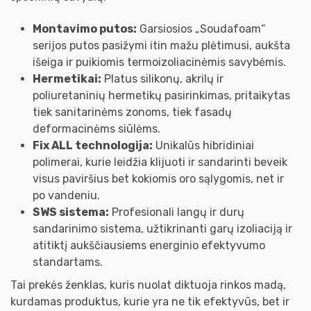
Montavimo putos:
Garsiosios „Soudafoam“
serijos putos pasižymi itin mažu plėtimusi, aukšta
išeiga ir puikiomis termoizoliacinėmis savybėmis.
Hermetikai:
Platus silikonų, akrilų ir
poliuretaninių hermetikų pasirinkimas, pritaikytas
tiek sanitarinėms zonoms, tiek fasadų
deformacinėms siūlėms.
Fix ALL technologija:
Unikalūs hibridiniai
polimerai, kurie leidžia klijuoti ir sandarinti beveik
visus paviršius bet kokiomis oro sąlygomis, net ir
po vandeniu.
SWS sistema:
Profesionali langų ir durų
sandarinimo sistema, užtikrinanti garų izoliaciją ir
atitiktį aukščiausiems energinio efektyvumo
standartams.
Tai prekės ženklas, kuris nuolat diktuoja rinkos madą,
kurdamas produktus, kurie yra ne tik efektyvūs, bet ir