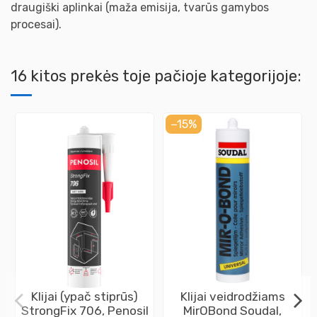
draugiški aplinkai (maža emisija, tvarūs gamybos
procesai).
16 kitos prekės toje pačioje kategorijoje:
−15%
Klijai (ypač stiprūs)
Klijai veidrodžiams
StrongFix 706, Penosil
MirOBond Soudal,