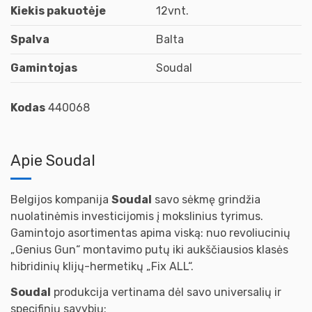
Kiekis pakuotėje
12vnt.
Spalva
Balta
Gamintojas
Soudal
Kodas
440068
Apie Soudal
Belgijos kompanija
Soudal
savo sėkmę grindžia
nuolatinėmis investicijomis į mokslinius tyrimus.
Gamintojo asortimentas apima viską: nuo revoliucinių
„Genius Gun“ montavimo putų iki aukščiausios klasės
hibridinių klijų-hermetikų „Fix ALL“.
Soudal
produkcija vertinama dėl savo universalių ir
specifinių savybių: