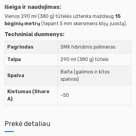
Išeiga ir naudojimas:
Vienos 290 ml (380 g) tūtelės užtenka maždaug
15
bėginių metrų
(tepant 5 mm skersmens klijų juostą).
Techniniai duomenys:
Pagrindas
SMX hibridinis polimeras
Talpa
290 ml (380 g) tūtelė
Balta (galimos ir kitos
Spalva
spalvos)
Kietumas (Shore
~50
A)
Prekė detaliau