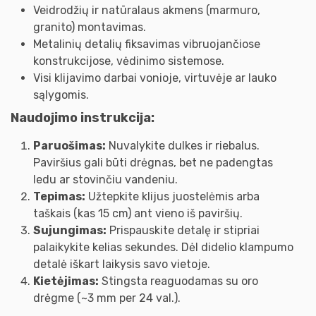
Veidrodžių ir natūralaus akmens (marmuro,
granito) montavimas.
Metalinių detalių fiksavimas vibruojančiose
konstrukcijose, vėdinimo sistemose.
Visi klijavimo darbai vonioje, virtuvėje ar lauko
sąlygomis.
Naudojimo instrukcija:
Paruošimas:
Nuvalykite dulkes ir riebalus.
Paviršius gali būti drėgnas, bet ne padengtas
ledu ar stovinčiu vandeniu.
Tepimas:
Užtepkite klijus juostelėmis arba
taškais (kas 15 cm) ant vieno iš paviršių.
Sujungimas:
Prispauskite detalę ir stipriai
palaikykite kelias sekundes. Dėl didelio klampumo
detalė iškart laikysis savo vietoje.
Kietėjimas:
Stingsta reaguodamas su oro
drėgme (~3 mm per 24 val.).