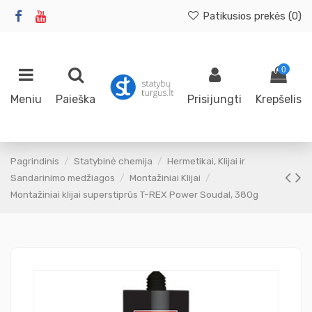
Patikusios prekės (
0
)
0
Meniu
Paieška
Prisijungti
Krepšelis
Pagrindinis
Statybinė chemija
Hermetikai, Klijai ir
Sandarinimo medžiagos
Montažiniai Klijai
Montažiniai klijai superstiprūs T-REX Power Soudal, 380g