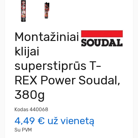
Montažiniai
klijai
superstiprūs T-
REX Power Soudal,
380g
Kodas
440068
4,49 €
už vienetą
Su PVM