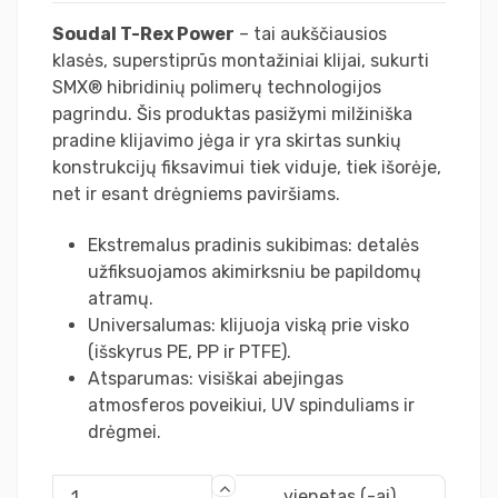
Soudal T-Rex Power
– tai aukščiausios
klasės, superstiprūs montažiniai klijai, sukurti
SMX® hibridinių polimerų technologijos
pagrindu. Šis produktas pasižymi milžiniška
pradine klijavimo jėga ir yra skirtas sunkių
konstrukcijų fiksavimui tiek viduje, tiek išorėje,
net ir esant drėgniems paviršiams.
Ekstremalus pradinis sukibimas: detalės
užfiksuojamos akimirksniu be papildomų
atramų.
Universalumas: klijuoja viską prie visko
(išskyrus PE, PP ir PTFE).
Atsparumas: visiškai abejingas
atmosferos poveikiui, UV spinduliams ir
drėgmei.
vienetas (-ai)