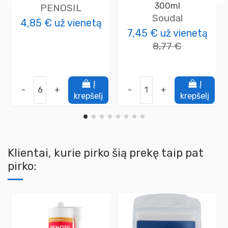
300ml
PENOSIL
Soudal
4,85 €
už vienetą
7,45 €
už vienetą
8,77 €
Į
Į
-
+
-
+
krepšelį
krepšelį
Klientai, kurie pirko šią prekę taip pat
pirko: