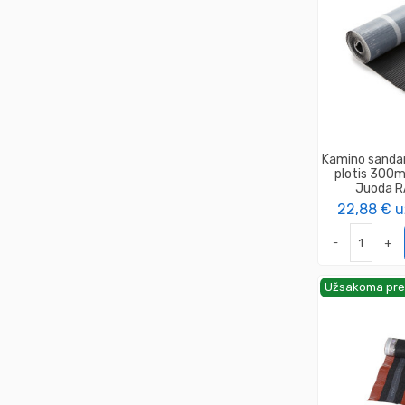
Kamino sandar
plotis 300m
Juoda 
22,88 €
u
-
+
Užsakoma pre