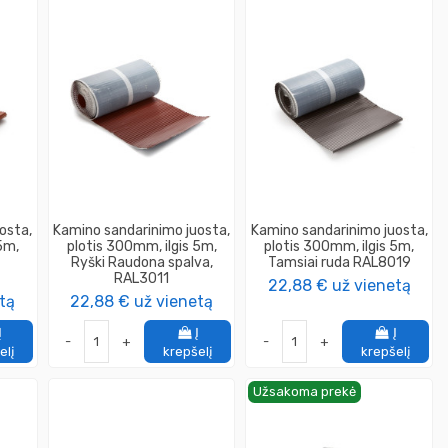
osta,
Kamino sandarinimo juosta,
Kamino sandarinimo juosta,
5m,
plotis 300mm, ilgis 5m,
plotis 300mm, ilgis 5m,
Ryški Raudona spalva,
Tamsiai ruda RAL8019
RAL3011
22,88 €
už vienetą
tą
22,88 €
už vienetą
Į
Į
Į
-
+
-
+
elį
krepšelį
krepšelį
Užsakoma prekė