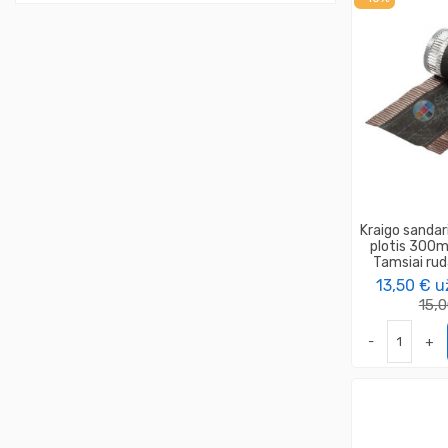
Kraigo sandar
plotis 300m
Tamsiai ru
13,50 €
u
15,
-
+