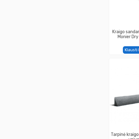
Kraigo sanda
Monier Dry 
Klausti
Tarpinė kraig