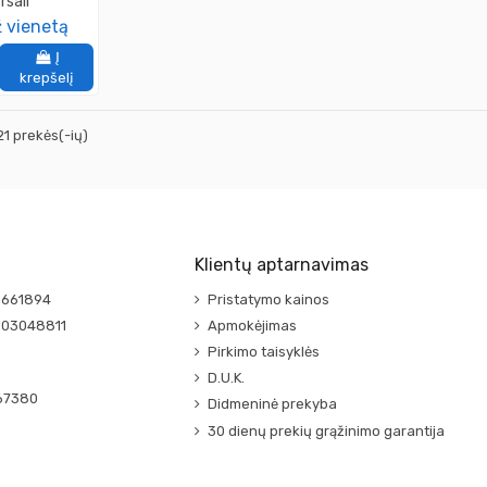
rsali
 vienetą
Į
krepšelį
21 prekės(-ių)
Klientų aptarnavimas
0661894
Pristatymo kainos
003048811
Apmokėjimas
Pirkimo taisyklės
D.U.K.
67380
Didmeninė prekyba
30 dienų prekių grąžinimo garantija