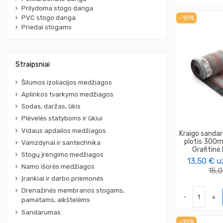
Prilydoma stogo danga
PVC stogo danga
−10%
Priedai stogams
Straipsniai
Šilumos izoliacijos medžiagos
Aplinkos tvarkymo medžiagos
Sodas, daržas, ūkis
Plėvelės statyboms ir ūkiui
Vidaus apdailos medžiagos
Kraigo sandar
plotis 300m
Vamzdynai ir santechnika
Grafitin
Stogų įrengimo medžiagos
13,50 €
u
Namo išorės medžiagos
15,
Įrankiai ir darbo priemonės
Drenažinės membranos stogams,
-
+
pamatams, aikštelėms
Sandarumas
−10%