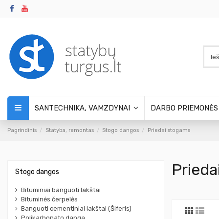
SANTECHNIKA, VAMZDYNAI
DARBO PRIEMONĖ
Pagrindinis
Statyba, remontas
Stogo dangos
Priedai stogams
Prieda
Stogo dangos
Bituminiai banguoti lakštai
Bituminės čerpelės
Banguoti cementiniai lakštai (Šiferis)
Polikarbonato danga