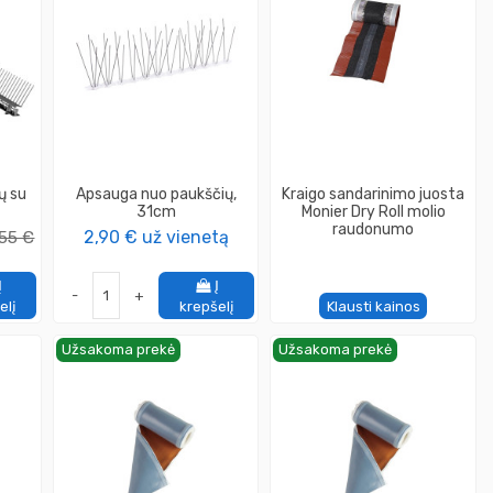
ų su
Apsauga nuo paukščių,
Kraigo sandarinimo juosta
31cm
Monier Dry Roll molio
raudonumo
,55 €
2,90 €
už vienetą
Į
Į
-
+
elį
krepšelį
Klausti kainos
Užsakoma prekė
Užsakoma prekė