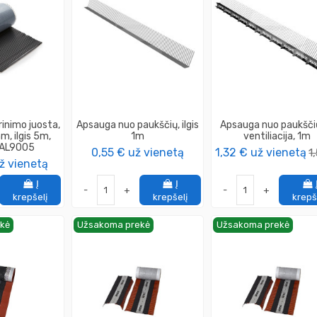
inimo juosta,
Apsauga nuo paukščių, ilgis
Apsauga nuo paukšči
m, ilgis 5m,
1m
ventiliacija, 1m
RAL9005
0,55 €
už vienetą
1,32 €
už vienetą
1
ž vienetą
Į
Į
-
+
-
+
krepšelį
krepšelį
krepš
kė
Užsakoma prekė
Užsakoma prekė