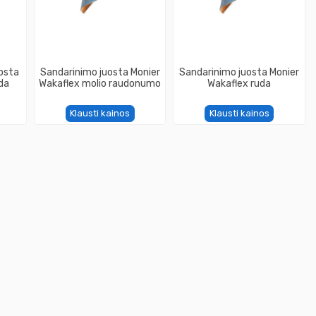
uosta
Sandarinimo juosta Monier
Sandarinimo juosta Monier
uda
Wakaflex molio raudonumo
Wakaflex ruda
Klausti kainos
Klausti kainos