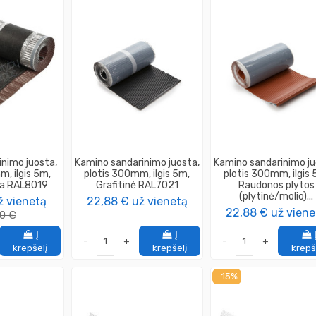
inimo juosta,
Kamino sandarinimo juosta,
Kamino sandarinimo ju
m, ilgis 5m,
plotis 300mm, ilgis 5m,
plotis 300mm, ilgis 
da RAL8019
Grafitinė RAL7021
Raudonos plytos
(plytinė/molio)...
ž vienetą
22,88 €
už vienetą
22,88 €
už viene
00 €
Į
Į
-
+
-
+
krepšelį
krepšelį
krepš
−15%