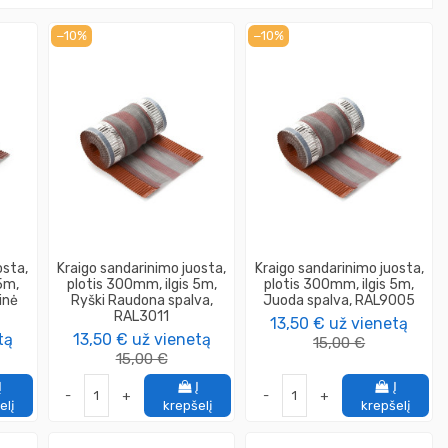
−10%
−10%
osta,
Kraigo sandarinimo juosta,
Kraigo sandarinimo juosta,
5m,
plotis 300mm, ilgis 5m,
plotis 300mm, ilgis 5m,
inė
Ryški Raudona spalva,
Juoda spalva, RAL9005
RAL3011
13,50 €
už vienetą
tą
13,50 €
už vienetą
15,00 €
15,00 €
Į
Į
Į
-
+
-
+
elį
krepšelį
krepšelį