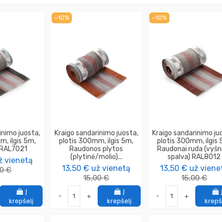
−10%
−10%
inimo juosta,
Kraigo sandarinimo juosta,
Kraigo sandarinimo ju
m, ilgis 5m,
plotis 300mm, ilgis 5m,
plotis 300mm, ilgis 
ė RAL7021
Raudonos plytos
Raudonai ruda (vyšn
(plytinė/molio)...
spalva) RAL8012
ž vienetą
13,50 €
už vienetą
13,50 €
už viene
00 €
15,00 €
15,00 €
Į
Į
-
+
-
+
krepšelį
krepšelį
krepš