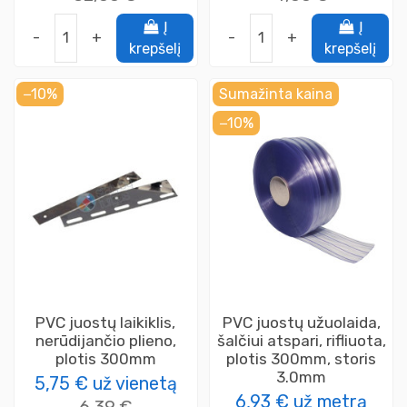
Į
Į
-
+
-
+
krepšelį
krepšelį
−10%
Sumažinta kaina
−10%
PVC juostų laikiklis,
PVC juostų užuolaida,
nerūdijančio plieno,
šalčiui atspari, rifliuota,
plotis 300mm
plotis 300mm, storis
3.0mm
5,75 €
už vienetą
6,93 €
už metrą
6,39 €