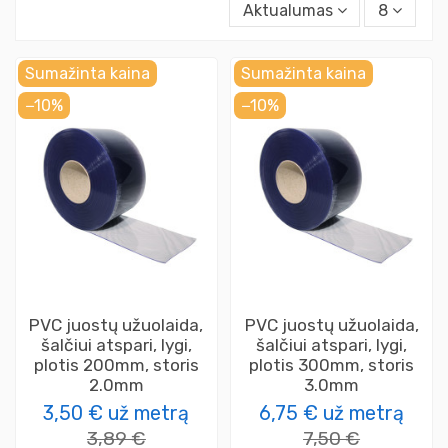
Aktualumas
8
Sumažinta kaina
Sumažinta kaina
−10%
−10%
PVC juostų užuolaida,
PVC juostų užuolaida,
šalčiui atspari, lygi,
šalčiui atspari, lygi,
plotis 200mm, storis
plotis 300mm, storis
2.0mm
3.0mm
3,50 €
už metrą
6,75 €
už metrą
3,89 €
7,50 €