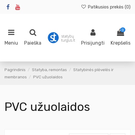
Patikusios prekės (
0
)
0
Meniu
Paieška
Prisijungti
Krepšelis
Pagrindinis
Statyba, remontas
Statybinės plėvelės ir
membranos
PVC užuolaidos
PVC užuolaidos