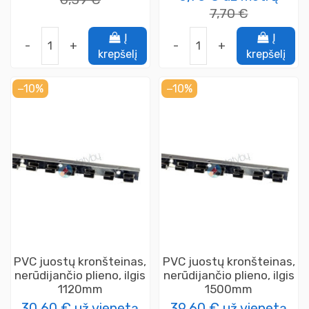
7,70 €
Į
Į
-
+
-
+
krepšelį
krepšelį
−10%
−10%
PVC juostų kronšteinas,
PVC juostų kronšteinas,
nerūdijančio plieno, ilgis
nerūdijančio plieno, ilgis
1120mm
1500mm
30,60 €
už vienetą
39,60 €
už vienetą