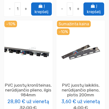
Į
Į
-
+
-
+
krepšelį
krepšelį
−10%
Sumažinta kaina
−10%
PVC juostų kronšteinas,
PVC juostų laikiklis,
nerūdijančio plieno, ilgis
nerūdijančio plieno,
984mm
plotis 200mm
28,80 €
už vienetą
3,60 €
už vienetą
32,00 €
4,00 €