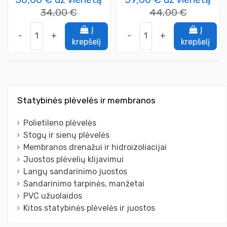
34,00 €
44,00 €
Į
Į
-
+
-
+
krepšelį
krepšelį
Statybinės plėvelės ir membranos
Polietileno plėvelės
Stogų ir sienų plėvelės
Membranos drenažui ir hidroizoliacijai
Juostos plėvelių klijavimui
Langų sandarinimo juostos
Sandarinimo tarpinės, manžetai
PVC užuolaidos
Kitos statybinės plėvelės ir juostos