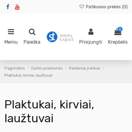
Patikusios prekės (
0
)
0
Meniu
Paieška
Prisijungti
Krepšelis
Pagrindinis
Darbo priemonės
Rankiniai įrankiai
Plaktukai, kirviai, laužtuvai
Plaktukai, kirviai,
laužtuvai