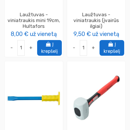
Laužtuvas -
Laužtuvas -
viniatraukis mini 19cm,
viniatraukis (įvairūs
Hultafors
ilgiai)
8,00 €
už vienetą
9,50 €
už vienetą
Į
Į
-
+
-
+
krepšelį
krepšelį