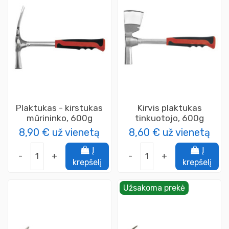
Plaktukas - kirstukas
Kirvis plaktukas
mūrininko, 600g
tinkuotojo, 600g
8,90 €
už vienetą
8,60 €
už vienetą
Į
Į
-
+
-
+
krepšelį
krepšelį
Užsakoma prekė