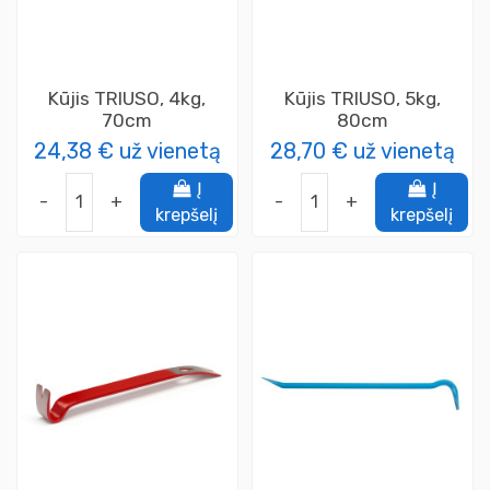
Kūjis TRIUSO, 4kg,
Kūjis TRIUSO, 5kg,
70cm
80cm
24,38 €
už vienetą
28,70 €
už vienetą
Į
Į
-
+
-
+
krepšelį
krepšelį