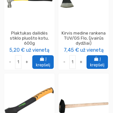
Plaktukas dailidės
Kirvis medine rankena
stiklo pluošto kotu,
TUV/GS Flo, (įvairūs
600g
dydžiai)
5,20 €
už vienetą
7,45 €
už vienetą
Į
Į
-
+
-
+
krepšelį
krepšelį