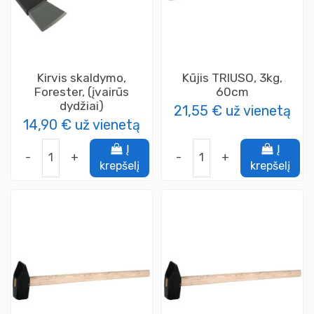
Kirvis skaldymo,
Kūjis TRIUSO, 3kg,
Forester, (įvairūs
60cm
dydžiai)
21,55 €
už vienetą
14,90 €
už vienetą
Į
Į
-
+
-
+
krepšelį
krepšelį