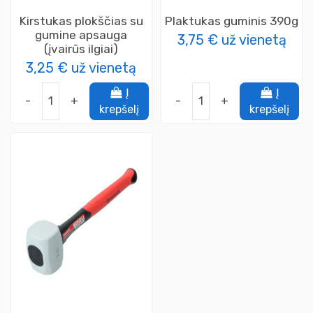
Kirstukas plokščias su
Plaktukas guminis 390g
gumine apsauga
3,75 €
už vienetą
(įvairūs ilgiai)
3,25 €
už vienetą
Į
Į
-
+
-
+
krepšelį
krepšelį