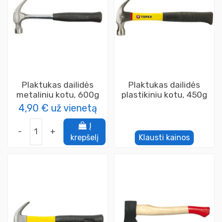
Plaktukas dailidės
Plaktukas dailidės
metaliniu kotu, 600g
plastikiniu kotu, 450g
4,90 €
už vienetą
Į
-
+
krepšelį
Klausti kainos