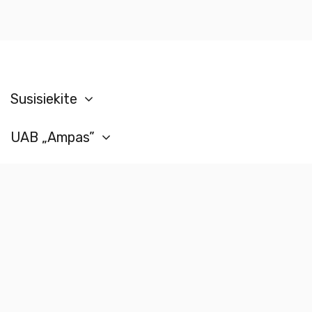
Susisiekite
UAB „Ampas”
Klientų aptarnavimas
Įmonės informacija
Sekite mus