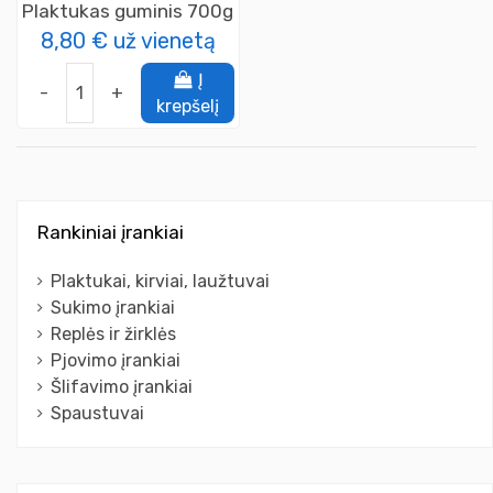
Plaktukas guminis 700g
8,80 €
už vienetą
Į
-
+
krepšelį
Rankiniai įrankiai
Plaktukai, kirviai, laužtuvai
Sukimo įrankiai
Replės ir žirklės
Pjovimo įrankiai
Šlifavimo įrankiai
Spaustuvai