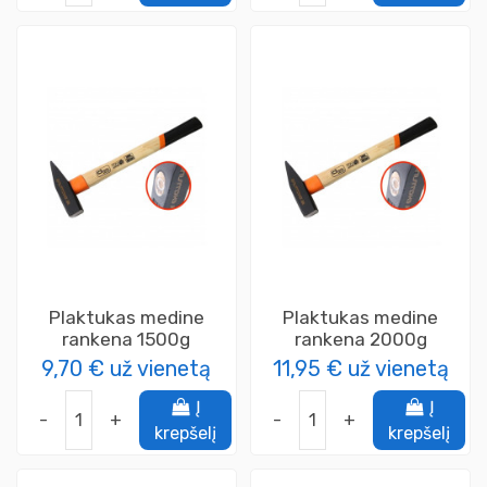
Plaktukas medine
Plaktukas medine
rankena 1500g
rankena 2000g
9,70 €
už vienetą
11,95 €
už vienetą
Į
Į
-
+
-
+
krepšelį
krepšelį