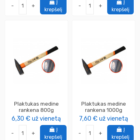
Į
Į
-
+
-
+
krepšelį
krepšelį
Plaktukas medine
Plaktukas medine
rankena 800g
rankena 1000g
6,30 €
už vienetą
7,60 €
už vienetą
Į
Į
-
+
-
+
krepšelį
krepšelį