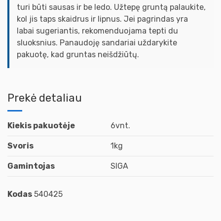
turi būti sausas ir be ledo. Užtepę gruntą palaukite,
kol jis taps skaidrus ir lipnus. Jei pagrindas yra
labai sugeriantis, rekomenduojama tepti du
sluoksnius. Panaudoję sandariai uždarykite
pakuotę, kad gruntas neišdžiūtų.
Prekė detaliau
Kiekis pakuotėje
6vnt.
Svoris
1kg
Gamintojas
SIGA
Kodas
540425