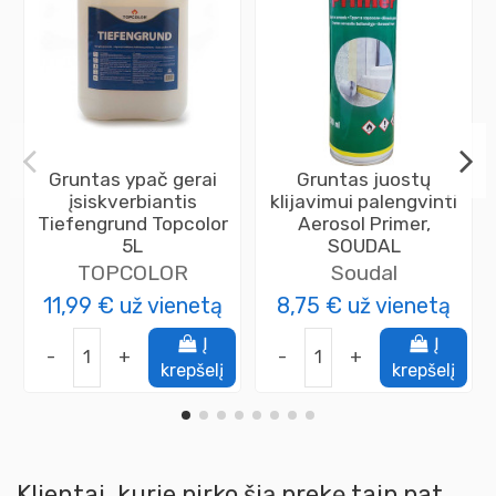
Gruntas ypač gerai
Gruntas juostų
įsiskverbiantis
klijavimui palengvinti
Tiefengrund Topcolor
Aerosol Primer,
5L
SOUDAL
TOPCOLOR
Soudal
11,99 €
už vienetą
8,75 €
už vienetą
Į
Į
-
+
-
+
krepšelį
krepšelį
Klientai, kurie pirko šią prekę taip pat