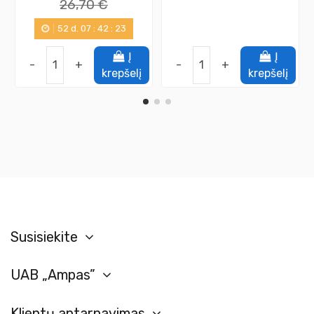
26,70 €
52
d.
07
:
42
:
23
Į
Į
-
+
-
+
krepšelį
krepšelį
Susisiekite
UAB „Ampas”
Klientų aptarnavimas