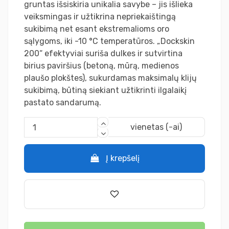
gruntas išsiskiria unikalia savybe – jis išlieka
veiksmingas ir užtikrina nepriekaištingą
sukibimą net esant ekstremalioms oro
sąlygoms, iki -10 °C temperatūros. „Dockskin
200“ efektyviai suriša dulkes ir sutvirtina
birius paviršius (betoną, mūrą, medienos
plaušo plokštes), sukurdamas maksimalų klijų
sukibimą, būtiną siekiant užtikrinti ilgalaikį
pastato sandarumą.
vienetas (-ai)
Į krepšelį