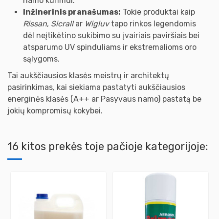
namo kūrimui.
Inžinerinis pranašumas:
Tokie produktai kaip
Rissan
,
Sicrall
ar
Wigluv
tapo rinkos legendomis
dėl neįtikėtino sukibimo su įvairiais paviršiais bei
atsparumo UV spinduliams ir ekstremalioms oro
sąlygoms.
Tai aukščiausios klasės meistrų ir architektų
pasirinkimas, kai siekiama pastatyti aukščiausios
energinės klasės (A++ ar Pasyvaus namo) pastatą be
jokių kompromisų kokybei.
16 kitos prekės toje pačioje kategorijoje: