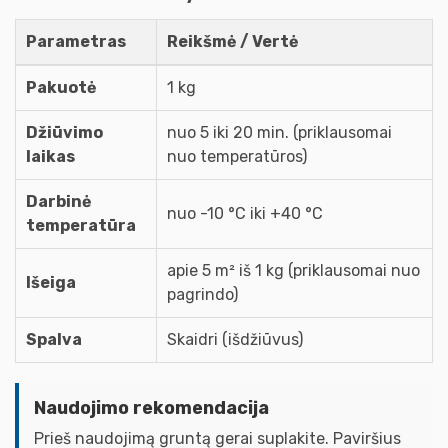
Parametras
Reikšmė / Vertė
Pakuotė
1 kg
Džiūvimo
nuo 5 iki 20 min. (priklausomai
laikas
nuo temperatūros)
Darbinė
nuo -10 °C iki +40 °C
temperatūra
apie 5 m² iš 1 kg (priklausomai nuo
Išeiga
pagrindo)
Spalva
Skaidri (išdžiūvus)
Naudojimo rekomendacija
Prieš naudojimą gruntą gerai suplakite. Paviršius