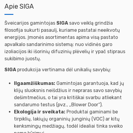
Apie SIGA
Šveicarijos gamintojas
SIGA
savo veiklą grindžia
filosofija sukurti pasaulį, kuriame pastatai neeikvotų
energijos. Įmonės asortimentas apima visą pastato
apvalkalo sandarinimo sistemą: nuo vidinės garo
izoliacijos iki išorinių difuzinių plėvelių ir ypač stipraus
sukibimo juostų.
SIGA
produkcija vertinama dėl unikalių savybių:
Ilgaamžiškumas:
Gamintojas garantuoja, kad jų
klijų sluoksnis neišdžius ir nepraras savo savybių
dešimtmečius, o tai yra kritiškai svarbu atliekant
sandarumo testus (pvz., „Blower Door“).
Ekologija ir sveikata:
Produktai gaminami be
tirpiklių, lakiųjų organinių junginių (VOC) ar kitų
kenksmingų medžiagų, todėl idealiai tinka sveiko