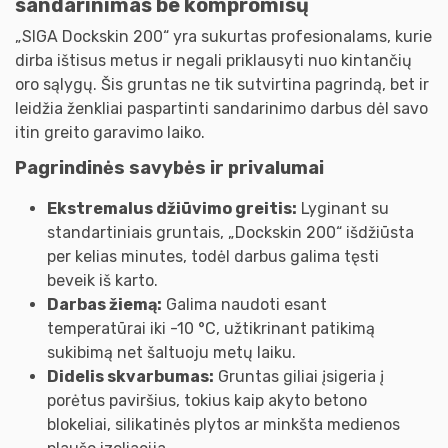
sandarinimas be kompromisų
„SIGA Dockskin 200“ yra sukurtas profesionalams, kurie
dirba ištisus metus ir negali priklausyti nuo kintančių
oro sąlygų. Šis gruntas ne tik sutvirtina pagrindą, bet ir
leidžia ženkliai paspartinti sandarinimo darbus dėl savo
itin greito garavimo laiko.
Pagrindinės savybės ir privalumai
Ekstremalus džiūvimo greitis:
Lyginant su
standartiniais gruntais, „Dockskin 200“ išdžiūsta
per kelias minutes, todėl darbus galima tęsti
beveik iš karto.
Darbas žiemą:
Galima naudoti esant
temperatūrai iki -10 °C, užtikrinant patikimą
sukibimą net šaltuoju metų laiku.
Didelis skvarbumas:
Gruntas giliai įsigeria į
porėtus paviršius, tokius kaip akyto betono
blokeliai, silikatinės plytos ar minkšta medienos