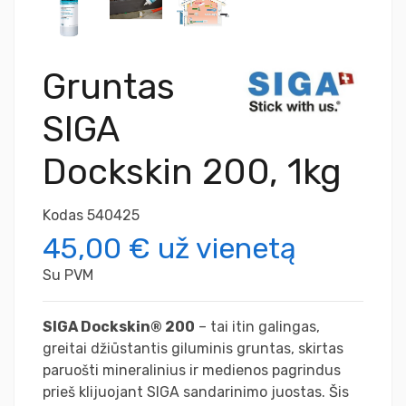
Gruntas
SIGA
Dockskin 200, 1kg
Kodas
540425
45,00 €
už vienetą
Su PVM
SIGA Dockskin® 200
– tai itin galingas,
greitai džiūstantis giluminis gruntas, skirtas
paruošti mineralinius ir medienos pagrindus
prieš klijuojant SIGA sandarinimo juostas. Šis