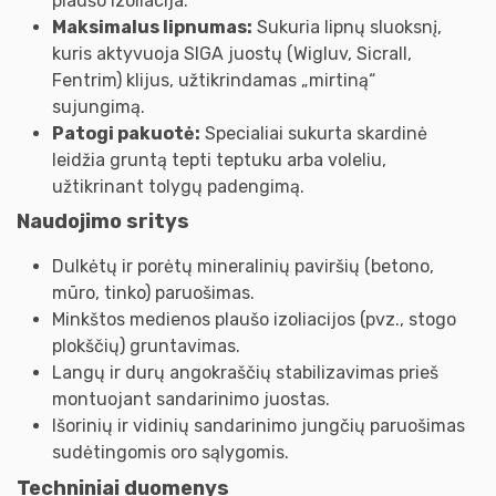
plaušo izoliacija.
Maksimalus lipnumas:
Sukuria lipnų sluoksnį,
kuris aktyvuoja SIGA juostų (Wigluv, Sicrall,
Fentrim) klijus, užtikrindamas „mirtiną“
sujungimą.
Patogi pakuotė:
Specialiai sukurta skardinė
leidžia gruntą tepti teptuku arba voleliu,
užtikrinant tolygų padengimą.
Naudojimo sritys
Dulkėtų ir porėtų mineralinių paviršių (betono,
mūro, tinko) paruošimas.
Minkštos medienos plaušo izoliacijos (pvz., stogo
plokščių) gruntavimas.
Langų ir durų angokraščių stabilizavimas prieš
montuojant sandarinimo juostas.
Išorinių ir vidinių sandarinimo jungčių paruošimas
sudėtingomis oro sąlygomis.
Techniniai duomenys