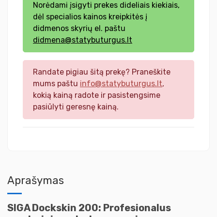
Norėdami įsigyti prekes dideliais kiekiais,
dėl specialios kainos kreipkitės į
didmenos skyrių el. paštu
didmena@statybuturgus.lt
Randate pigiau šitą prekę? Praneškite
mums paštu
info@statybuturgus.lt
,
kokią kainą radote ir pasistengsime
pasiūlyti geresnę kainą.
Aprašymas
SIGA Dockskin 200: Profesionalus