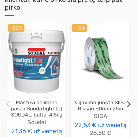
pirko:
−20%
−15%
Mastika polimero
Klijavimo juosta SIGA
pasta Soudatight LQ
Rissan 60mm 25m
SOUDAL, balta, 4.5kg
SIGA
Soudal
22,53 €
už vienetą
21,36 €
už vienetą
26,50 €