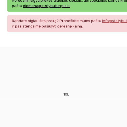
Norėdami įsigyti prekes dideliais kiekiais, dėl specialios kainos kre
paštu
didmena@statybuturgus.lt
Randate pigiau šitą prekę? Praneškite mums paštu
info@statybut
ir pasistengsime pasiūlyti geresnę kainą.
10L