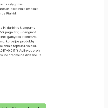
sferos sąlygomis
uretan-alkidiniais emaliais
rba Rialkid.
ima iki darbinio klampumo
-5% pagal tūrį – dengiant
ninės gamybos ir dirbtuvių
mų, korozijos produktų
oksniais teptuku, voleliu,
011”÷0,017”). Aplinkos oro ir
ntykinė drėgmė ne didesnė už