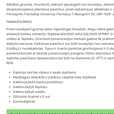
Alkidinis gruntas. Gruntuoti, siekiant apsaugoti nuo korozijos, atmo
eksploatuojamus plieninius paviršius, prieš dažant juos alkidiniais ir 
Pentaprim, Pentatop Universal, Pentalux T, Neosprint 30, URF-1128 a
PANAUDOJIMAS:
Prieš naudojant gruntą reikia rūpestingai išmaišyti. Jeigu reikia gal
atskiesti ksilolu, solventu, tirpikliai SOLVEKS arba SOLVEKS SPRINT: 0
voleliu ar teptuku. Gruntuoti pulverizacijos metodu galima tik pramo
dažymo baruose. Dažomas paviršius turi būti nuvalytas nuo nešvaru
(rūdžių) ir nuriebalintas. Sausi ir švarūs paviršiai gruntuojama 1÷2 slu
pulverizatoriumi ar beorės pulverizacijos įrenginiu (tūtos skersmuo 0,
0
dažomo paviršiaus temperatūra turi būti ne žemesnė už +5
С ir sa
85%.
Gaminys skirtas vidaus ir lauko darbams
Medžiagas skieskite ir įrankius valykite šiais tirpikliais
Galima purkšti beoriu purkštuvu
Galima dažyti teptuku
Galima dažyti voleliu
Džiūvimo trukmė ≤ 5 val.
Sunaudojimas