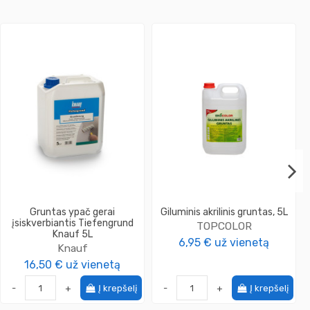
Gruntas ypač gerai
Giluminis akrilinis gruntas, 5L
įsiskverbiantis Tiefengrund
TOPCOLOR
Knauf 5L
6,95 €
už vienetą
Knauf
16,50 €
už vienetą
-
+
Į krepšelį
-
+
Į krepšelį