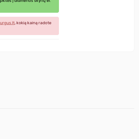
ipkitės į didmenos skyrių el.
urgus.lt
, kokią kainą radote