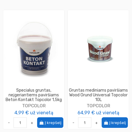
Specialus gruntas,
Gruntas mediniams paviršiams
neįgeriantiems paviršiams
Wood Grund Universal Topcolor
Beton Kontakt Topcolor 1,5kg
10L
TOPCOLOR
TOPCOLOR
4,99 €
už vienetą
64,99 €
už vienetą
-
+
Į krepšelį
-
+
Į krepšelį