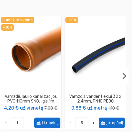
Sumažinta kaina
−20%
−40%
Vamzdis lauko kanalizacijos
Vamzdis vandentiekiui 32 x
PVC 110mm SN8, ilgis 1m
2.4mm, PN10 PE80
4,20 €
už vienetą
7,00 €
0,88 €
už metrą
1,10 €
-
+
Į krepšelį
-
+
Į krepšelį