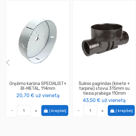
Gręžimo karūna SPECIALIST+
Šulinio pagrindas (kinetė +
BI-METAL, 114mm
tarpinė) stovui 315mm su
tiesia prabėga 110mm
20,70 €
už vienetą
43,50 €
už vienetą
-
+
Į krepšelį
-
+
Į krepšelį