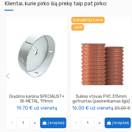
Klientai, kurie pirko šią prekę taip pat pirko:
Sumažinta kaina
−20%
Gręžimo karūna SPECIALIST+
Šulinio stovas PVC 315mm
BI-METAL, 111mm
gofruotas (pasirenkamas ilgis)
19,70 €
už vienetą
16,00 €
už vienetą
20,00 €
-
+
Į krepšelį
-
+
Į krepšelį