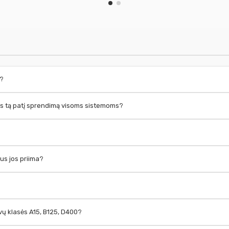
i?
inktis tą patį sprendimą visoms sistemoms?
rus jos priima?
rovų klasės A15, B125, D400?