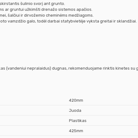
kirstantis šulinio svorį ant grunto.
s ar gruntui užkimšti drenažo sistemos apačios.
ėgmei, šalčiui ir dirvožemio cheminėms medžiagoms.
 vamzdžio galo, todėl darbai statybvietėje vyksta greitai ir sklandžiai.
.
iškas (vandeniui nepralaidus) dugnas, rekomenduojame rinktis kinetes su
420mm
Juoda
Plastikas
425mm