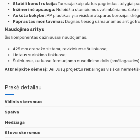
Stabili konstrukcija:
Tarnauja kaip platus pagrindas, tolygiai pas
Inžinerinė apsauga:
Neleidžia stambiems svetimkūniams, šaknim
Aukšta kokybė:
PP plastikas yra visiškai atsparus korozijai, dr
Paprastas montavimas:
Dugnas tiesiog užmaunamas ant gofruoto
Naudojimo sritys
Šis komponentas dažniausiai naudojamas:
425 mm drenažo sistemų reviziniuose šuliniuose;
Lietaus surinkimo tinkluose;
Šuliniuose, kuriuose formuojama nusodinimo dalis (smėliagaudės)
Atkreipkite dėmesį:
Jei Jūsų projektui reikalingas visiškai hermet
Prekė detaliau
Vidinis skersmuo
Spalva
Medžiaga
Stovo skersmuo