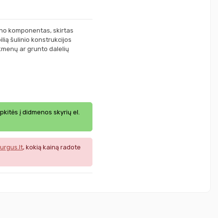
leno komponentas, skirtas
lią šulinio konstrukcijos
kmenų ar grunto dalelių
ipkitės į didmenos skyrių el.
urgus.lt
, kokią kainą radote