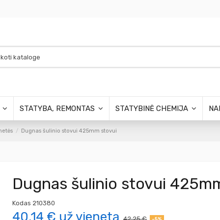
S
STATYBA, REMONTAS
STATYBINĖ CHEMIJA
NA
inetės
Dugnas šulinio stovui 425mm stovui
Dugnas šulinio stovui 425mm
Kodas
210380
40,14 €
už vienetą
42,25 €
-5%