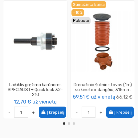
Sumažinta kaina
−10%
Pakuotė
Laikiklis gręžimo karūnoms
Drenažinio šulinio stovas (1m)
SPECIALIST+ Quick lock 32-
su kinete ir dangčiu, 315mm
210
59,51 €
už vienetą
66,12 €
12,70 €
už vienetą
-
+
Į krepšelį
-
+
Į krepšelį