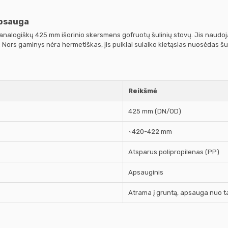
apsauga
r analogiškų 425 mm išorinio skersmens gofruotų šulinių stovų. Jis naudoj
rs gaminys nėra hermetiškas, jis puikiai sulaiko kietąsias nuosėdas šulin
Reikšmė
425 mm (DN/OD)
~420-422 mm
Atsparus polipropilenas (PP)
Apsauginis
Atrama į gruntą, apsauga nuo t