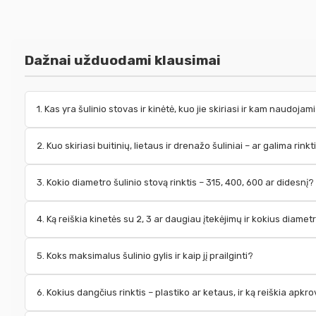
Dažnai užduodami klausimai
1. Kas yra šulinio stovas ir kinėtė, kuo jie skiriasi ir kam naudojam
2. Kuo skiriasi buitinių, lietaus ir drenažo šuliniai – ar galima r
3. Kokio diametro šulinio stovą rinktis – 315, 400, 600 ar didesnį?
4. Ką reiškia kinetės su 2, 3 ar daugiau įtekėjimų ir kokius diamet
5. Koks maksimalus šulinio gylis ir kaip jį prailginti?
6. Kokius dangčius rinktis – plastiko ar ketaus, ir ką reiškia apk