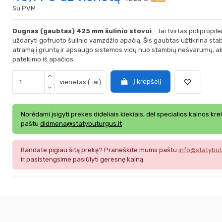
Su PVM
Dugnas (gaubtas) 425 mm šulinio stovui
– tai tvirtas polipropi
uždaryti gofruoto šulinio vamzdžio apačią. Šis gaubtas užtikrina stabi
atramą į gruntą ir apsaugo sistemos vidų nuo stambių nešvarumų, a
patekimo iš apačios.
Į krepšelį
vienetas (-ai)
Norėdami įsigyti prekes dideliais kiekiais, dėl specialios kainos kre
paštu
didmena@statybuturgus.lt
Randate pigiau šitą prekę? Praneškite mums paštu
info@statybut
ir pasistengsime pasiūlyti geresnę kainą.