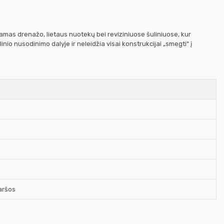
amas drenažo, lietaus nuotekų bei reviziniuose šuliniuose, kur
io nusodinimo dalyje ir neleidžia visai konstrukcijai „smegti“ į
aršos