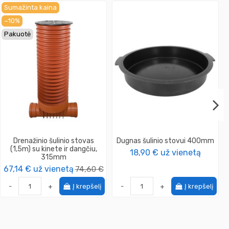
Sumažinta kaina
−10%
Pakuotė
Drenažinio šulinio stovas
Dugnas šulinio stovui 400mm
(1,5m) su kinete ir dangčiu,
18,90 €
už vienetą
315mm
67,14 €
už vienetą
74,60 €
-
+
Į krepšelį
-
+
Į krepšelį