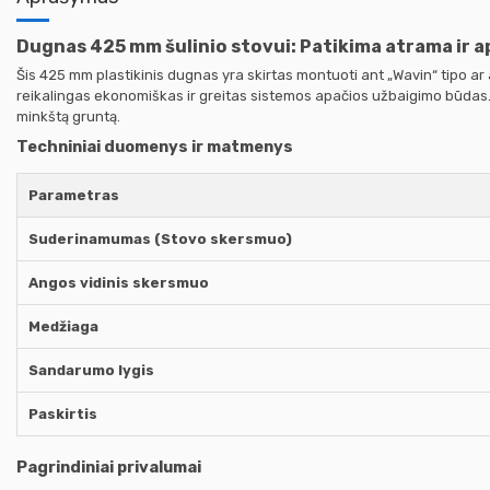
Dugnas 425 mm šulinio stovui: Patikima atrama ir 
Šis 425 mm plastikinis dugnas yra skirtas montuoti ant „Wavin“ tipo a
reikalingas ekonomiškas ir greitas sistemos apačios užbaigimo būdas. No
minkštą gruntą.
Techniniai duomenys ir matmenys
Parametras
Suderinamumas (Stovo skersmuo)
Angos vidinis skersmuo
Medžiaga
Sandarumo lygis
Paskirtis
Pagrindiniai privalumai