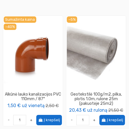
Sumažinta kaina
−5%
−40%
Alkūnė lauko kanalizacijos PVC
Geotekstilė 100g/m2, pilka,
110mm / 87°
plotis 1.0m, rulone 25m
(pakuotėje 25m2)
1,50 €
už vienetą
2,50 €
20,43 €
už ruloną
21,50 €
-
+
Į krepšelį
-
+
Į krepšelį