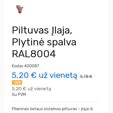
Piltuvas Įlaja,
Plytinė spalva
RAL8004
Kodas
400087
5,20 €
už vienetą
5,78 €
-10%
5,20 €
už vienetą
Su PVM
Plieninės lietaus sistemos piltuvas - įlaja iš