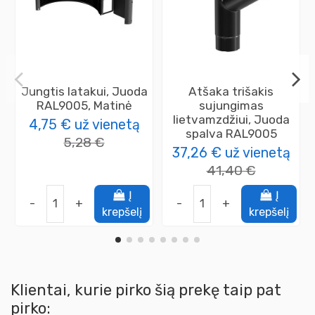
Jungtis latakui, Juoda
Atšaka trišakis
RAL9005, Matinė
sujungimas
lietvamzdžiui, Juoda
4,75 €
už vienetą
spalva RAL9005
5,28 €
37,26 €
už vienetą
41,40 €
Į
Į
-
+
-
+
krepšelį
krepšelį
Klientai, kurie pirko šią prekę taip pat
pirko: