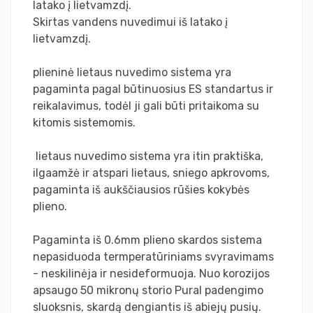
latako į lietvamzdį.
Skirtas vandens nuvedimui iš latako į
lietvamzdį.
plieninė lietaus nuvedimo sistema yra
pagaminta pagal būtinuosius ES standartus ir
reikalavimus, todėl ji gali būti pritaikoma su
kitomis sistemomis.
lietaus nuvedimo sistema yra itin praktiška,
ilgaamžė ir atspari lietaus, sniego apkrovoms,
pagaminta iš aukščiausios rūšies kokybės
plieno.
Pagaminta iš 0.6mm plieno skardos sistema
nepasiduoda termperatūriniams svyravimams
- neskilinėja ir nesideformuoja. Nuo korozijos
apsaugo 50 mikronų storio Pural padengimo
sluoksnis, skardą dengiantis iš abiejų pusių.