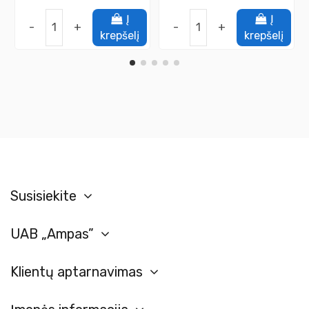
Į
Į
-
+
-
+
krepšelį
krepšelį
Susisiekite
UAB „Ampas”
Klientų aptarnavimas