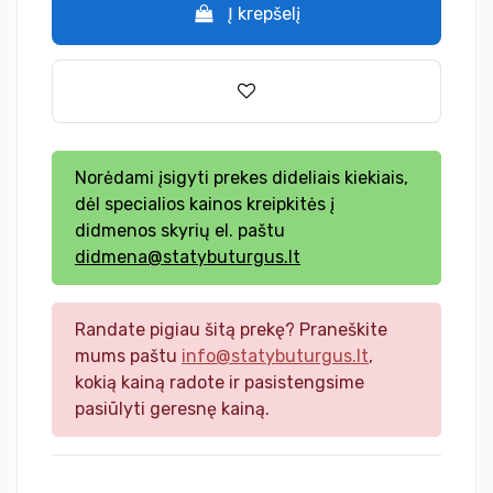
Į krepšelį
Norėdami įsigyti prekes dideliais kiekiais,
dėl specialios kainos kreipkitės į
didmenos skyrių el. paštu
didmena@statybuturgus.lt
Randate pigiau šitą prekę? Praneškite
mums paštu
info@statybuturgus.lt
,
kokią kainą radote ir pasistengsime
pasiūlyti geresnę kainą.