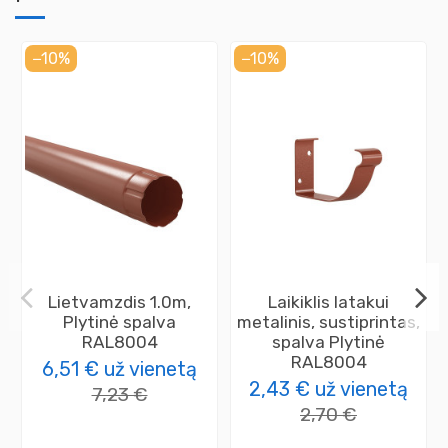
−10%
−10%
Lietvamzdis 1.0m,
Laikiklis latakui
Plytinė spalva
metalinis, sustiprintas,
RAL8004
spalva Plytinė
RAL8004
6,51 €
už vienetą
2,43 €
už vienetą
7,23 €
2,70 €