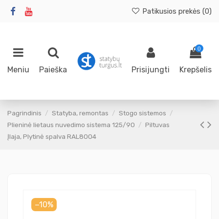
Patikusios prekės (
0
)
0
Meniu
Paieška
Prisijungti
Krepšelis
Pagrindinis
Statyba, remontas
Stogo sistemos
Plieninė lietaus nuvedimo sistema 125/90
Piltuvas
Įlaja, Plytinė spalva RAL8004
−10%