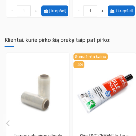
-
+
Į krepšelį
-
+
Į krepšelį
Klientai, kurie pirko šią prekę taip pat pirko:
Sumažinta kaina
−5%
Tampri pakavimo plėvelė
Klijai PVC CEMENT lietaus