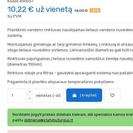
Kodas
490057
10,22 €
už vienetą
14,00 €
-27%
Su PVM
Plastikinis vandens rinktuvas naudojamas lietaus vandens nuvedimu
sistemą.
Montuojamas grindinyje ar tarp grindinio trinkelių. Į rinktuvą iš virš
stogo lietaus nuvedimo sistemos. Lietvamzdžio diametras gali būti 
Rinktuvas pajungiamas į lietaus nuvedimo vamzdžius žemėje naudoja
(diametras 110mm).
Rinktuvo viduje yra filtras - gaudyklė apsauganti sistemą nuo pašalinių
Pagaminta iš plastiko atsparaus temperatūros pokyčiams.
Į krepšelį
vienetas (-ai)
Norėdami įsigyti prekes dideliais kiekiais, dėl specialios kainos kre
paštu
didmena@statybuturgus.lt