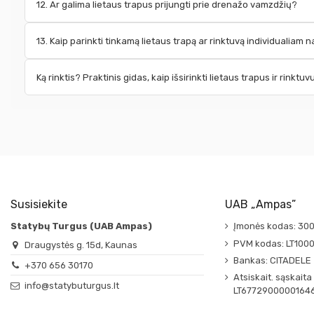
12. Ar galima lietaus trapus prijungti prie drenažo vamzdžių?
13. Kaip parinkti tinkamą lietaus trapą ar rinktuvą individualiam 
Ką rinktis? Praktinis gidas, kaip išsirinkti lietaus trapus ir rinktuv
Susisiekite
UAB „Ampas”
Statybų Turgus (UAB Ampas)
Įmonės kodas: 30
PVM kodas: LT100
Draugystės g. 15d, Kaunas
Bankas: CITADELE
+370 656 30170
Atsiskait. sąskaita
info@statybuturgus.lt
LT6772900000164