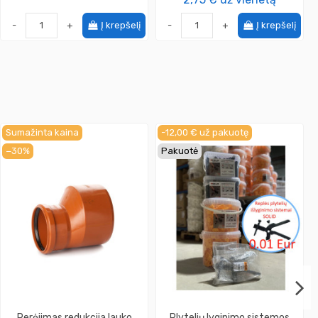
-
+
Į krepšelį
-
+
Į krepšelį
Sumažinta kaina
-12,00 €
už pakuotę
−30%
Pakuotė
Perėjimas redukcija lauko
Plytelių lyginimo sistemos