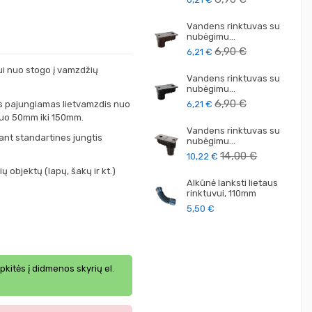
Vandens rinktuvas su
nubėgimu...
6,90 €
6,21 €
i nuo stogo į vamzdžių
Vandens rinktuvas su
nubėgimu...
6,90 €
aus pajungiamas lietvamzdis nuo
6,21 €
nuo 50mm iki 150mm.
Vandens rinktuvas su
nt standartines jungtis
nubėgimu...
14,00 €
10,22 €
 objektų (lapų, šakų ir kt.)
Alkūnė lanksti lietaus
rinktuvui, 110mm
5,50 €
ipkitės į didmenos skyrių el.