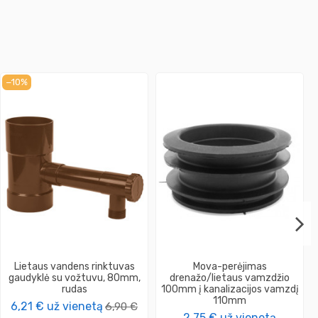
−10%
Lietaus vandens rinktuvas
Mova-perėjimas
gaudyklė su vožtuvu, 80mm,
drenažo/lietaus vamzdžio
rudas
100mm į kanalizacijos vamzdį
110mm
6,21 €
už vienetą
6,90 €
2,75 €
už vienetą