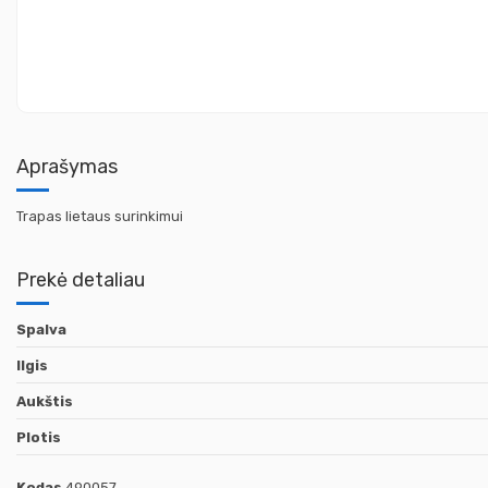
Aprašymas
Trapas lietaus surinkimui
Prekė detaliau
Spalva
Ilgis
Aukštis
Plotis
Kodas
490057