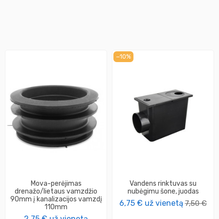
−10%
Mova-perėjimas
Vandens rinktuvas su
drenažo/lietaus vamzdžio
nubėgimu šone, juodas
90mm į kanalizacijos vamzdį
6,75 €
už vienetą
7,50 €
110mm
2,75 €
už vienetą