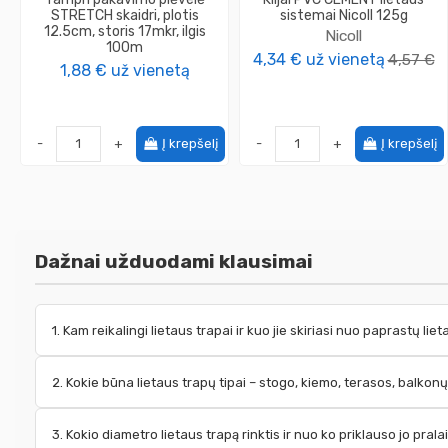
STRETCH skaidri, plotis
sistemai Nicoll 125g
12.5cm, storis 17mkr, ilgis
Nicoll
100m
4,34 €
už vienetą
4,57 €
1,88 €
už vienetą
-
+
Į krepšelį
-
+
Į krepšelį
Dažnai užduodami klausimai
1. Kam reikalingi lietaus trapai ir kuo jie skiriasi nuo paprastų lie
2. Kokie būna lietaus trapų tipai – stogo, kiemo, terasos, balkon
3. Kokio diametro lietaus trapą rinktis ir nuo ko priklauso jo pra