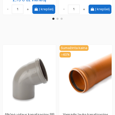
-
+
Į krepšelį
-
+
Į krepšelį
Sumažinta kaina
−40%
Alkūnė vidaus kanalizacijos PP
Vamzdis lauko kanalizacijos