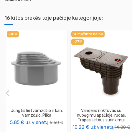
16 kitos prekės toje pačioje kategorijoje:
−10%
Sumažinta kaina
−27%
Jungtis lietvamzdžio ir kan.
Vandens rinktuvas su
vamzdžio, Pilka
nubėgimu apačioje, rudas.
Trapas lietaus surinkimui
5,85 €
už vienetą
6,50 €
10,22 €
už vienetą
14,00 €