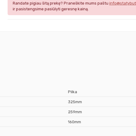
Randate pigiau šitą prekę? Praneškite mums paštu
info@statybut
ir pasistengsime pasiūlyti geresnę kainą.
Pilka
325mm
259mm
160mm