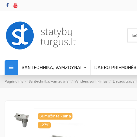
SANTECHNIKA, VAMZDYNAI
DARBO PRIEMONĖ
Pagrindinis
Santechnika, vamzdynai
Vandens surinkimas
Lietaus trapai 
Sumažinta kaina
−27%