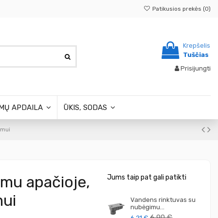
Patikusios prekės (
0
)
Krepšelis
Tuščias
Prisijungti
MŲ APDAILA
ŪKIS, SODAS
imui
mu apačioje,
Jums taip pat gali patikti
mui
Vandens rinktuvas su
nubėgimu...
6,90 €
6,21 €