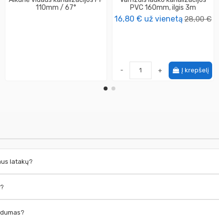
110mm / 67°
PVC 160mm, ilgis 3m
16,80 €
už vienetą
28,00 €
-
+
Į krepšelį
taus latakų?
ų?
laidumas?