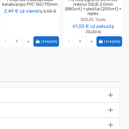
kanalizacijos PVC 160/110mm
rinkinys SOLID 2.0mm
(880vnt) + pleištai (200vnt) +
2,49 €
už vienetą
3,55 €
replės
SOLID Tools
61,00 €
už pakuotę
73,00 €
-
+
Į krepšelį
-
+
Į krepšelį