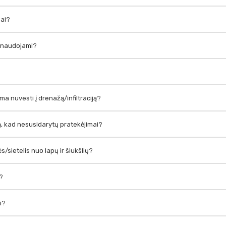
pai?
ie naudojami?
ima nuvesti į drenažą/infiltraciją?
apą, kad nesusidarytų pratekėjimai?
s/sietelis nuo lapų ir šiukšlių?
ų?
i?