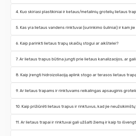
4. Kuo skiriasi plastikiniai ir ketaus/metalinių grotelių lietaus tra
5. Kas yra lietaus vandens rinktuvai (surinkimo šuliniai) ir kam j
6. Kaip parinkti lietaus trapų skaičių stogui ar aikštelei?
7. Ar lietaus trapus būtina jungti prie lietaus kanalizacijos, ar gal
8. Kaip įrengti hidroizoliaciją aplink stogo ar terasos lietaus tr
9. Ar lietaus trapams ir rinktuvams reikalingas apsauginis grotelė
10. Kaip prižiūrėti lietaus trapus ir rinktuvus, kad jie neužsikimšt
11. Ar lietaus trapai ir rinktuvai gali užšalti žiemą ir kaip to išvengt