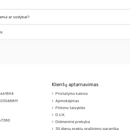
namui ar sodybai?
us
Klientų aptarnavimas
0661894
Pristatymo kainos
003048811
Apmokėjimas
Pirkimo taisyklės
D.U.K.
67380
Didmeninė prekyba
30 dienų prekių grąžinimo garantija