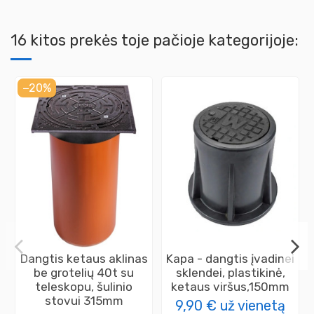
16 kitos prekės toje pačioje kategorijoje:
−20%
Dangtis ketaus aklinas
Kapa - dangtis įvadinei
be grotelių 40t su
sklendei, plastikinė,
teleskopu, šulinio
ketaus viršus,150mm
stovui 315mm
9,90 €
už vienetą