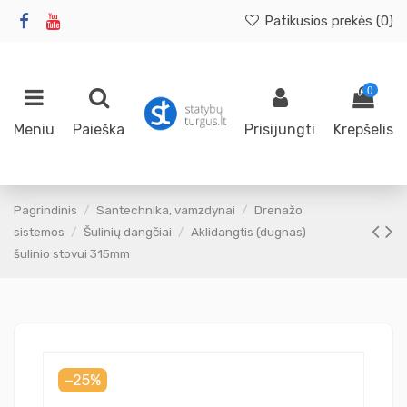
Patikusios prekės (
0
)
0
Meniu
Paieška
Prisijungti
Krepšelis
Pagrindinis
Santechnika, vamzdynai
Drenažo
sistemos
Šulinių dangčiai
Aklidangtis (dugnas)
šulinio stovui 315mm
−25%