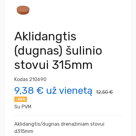
Aklidangtis
(dugnas) šulinio
stovui 315mm
Kodas
210690
9,38 €
už vienetą
12,50 €
-25%
Su PVM
Aklidangtis/dugnas drenažiniam stovui
d315mm