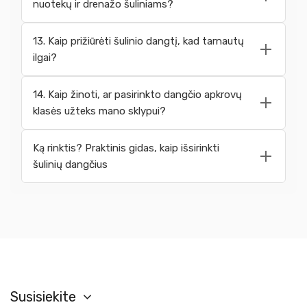
nuotekų ir drenažo šuliniams?
13. Kaip prižiūrėti šulinio dangtį, kad tarnautų
ilgai?
14. Kaip žinoti, ar pasirinkto dangčio apkrovų
klasės užteks mano sklypui?
Ką rinktis? Praktinis gidas, kaip išsirinkti
šulinių dangčius
Susisiekite