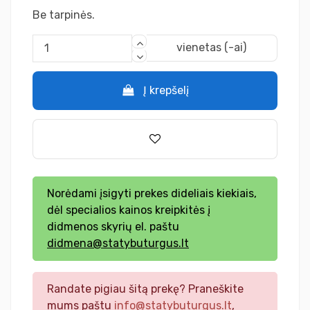
Be tarpinės.
vienetas (-ai)
Į krepšelį
Norėdami įsigyti prekes dideliais kiekiais,
dėl specialios kainos kreipkitės į
didmenos skyrių el. paštu
didmena@statybuturgus.lt
Randate pigiau šitą prekę? Praneškite
mums paštu
info@statybuturgus.lt
,