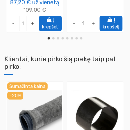
87,20 €
už vienetą
109,00 €
Į
Į
-
+
-
+
krepšelį
krepšelį
Klientai, kurie pirko šią prekę taip pat
pirko:
Sumažinta kaina
−20%