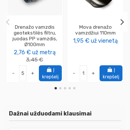
Drenažo vamzdis
Mova drenažo
geotekstilės filtru,
vamzdžiui 110mm
juodas PP vamzdis,
1,95 €
už vienetą
Ø100mm
2,76 €
už metrą
3,45 €
Į
Į
-
+
-
+
krepšelį
krepšelį
Dažnai užduodami klausimai