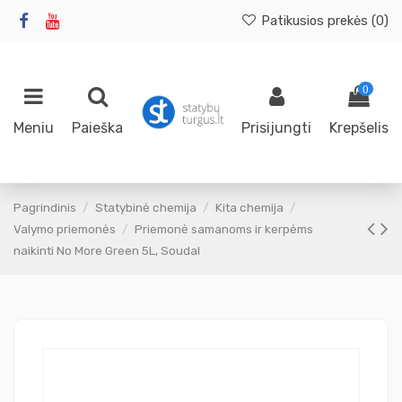
Patikusios prekės (
0
)
0
Meniu
Paieška
Prisijungti
Krepšelis
Pagrindinis
Statybinė chemija
Kita chemija
Valymo priemonės
Priemonė samanoms ir kerpėms
naikinti No More Green 5L, Soudal