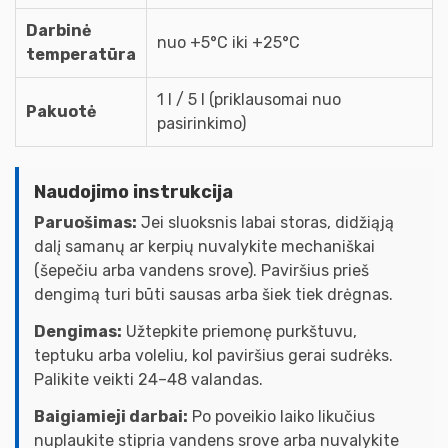
Darbinė
nuo +5°C iki +25°C
temperatūra
1 l / 5 l (priklausomai nuo
Pakuotė
pasirinkimo)
Naudojimo instrukcija
Paruošimas:
Jei sluoksnis labai storas, didžiąją
dalį samanų ar kerpių nuvalykite mechaniškai
(šepečiu arba vandens srove). Paviršius prieš
dengimą turi būti sausas arba šiek tiek drėgnas.
Dengimas:
Užtepkite priemonę purkštuvu,
teptuku arba voleliu, kol paviršius gerai sudrėks.
Palikite veikti 24–48 valandas.
Baigiamieji darbai:
Po poveikio laiko likučius
nuplaukite stipria vandens srove arba nuvalykite