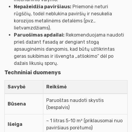
Nepažeidžia paviršiaus:
Priemonė neturi
rūgščių, todėl neblukina paviršių ir nesukelia
korozijos metalinėms detalėms (pvz.,
lietvamzdžiams).
Paruošimas apdailai:
Rekomenduojama naudoti
prieš dažant fasadą ar dengiant stogą
apsauginėmis dangomis, kad būtų užtikrintas
geras sukibimas ir išvengta „atšokimo“ dėl po
dažais likusių sporų.
Techniniai duomenys
Savybė
Reikšmė
Paruoštas naudoti skystis
Būsena
(bespalvis)
~ 1 litras 5-10 m² (priklausomai nuo
Išeiga
paviršiaus porėtumo)