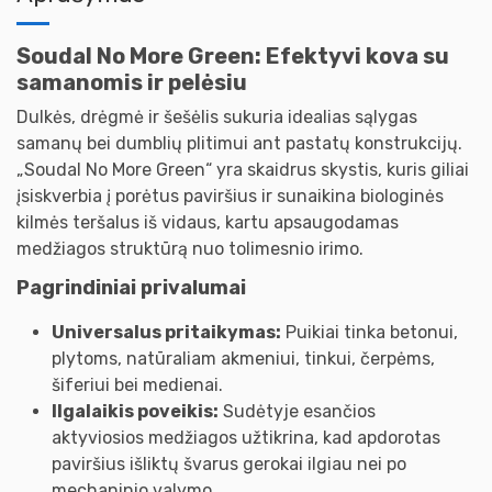
Soudal No More Green: Efektyvi kova su
samanomis ir pelėsiu
Dulkės, drėgmė ir šešėlis sukuria idealias sąlygas
samanų bei dumblių plitimui ant pastatų konstrukcijų.
„Soudal No More Green“ yra skaidrus skystis, kuris giliai
įsiskverbia į porėtus paviršius ir sunaikina biologinės
kilmės teršalus iš vidaus, kartu apsaugodamas
medžiagos struktūrą nuo tolimesnio irimo.
Pagrindiniai privalumai
Universalus pritaikymas:
Puikiai tinka betonui,
plytoms, natūraliam akmeniui, tinkui, čerpėms,
šiferiui bei medienai.
Ilgalaikis poveikis:
Sudėtyje esančios
aktyviosios medžiagos užtikrina, kad apdorotas
paviršius išliktų švarus gerokai ilgiau nei po
mechaninio valymo.