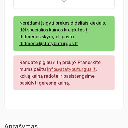
Norėdami įsigyti prekes dideliais kiekiais,
dėl specialios kainos kreipkitės į
didmenos skyrių el. paštu
didmena@statybuturgus.lt
Randate pigiau šitą prekę? Praneškite
mums paštu
info@statybuturgus.lt
,
kokią kainą radote ir pasistengsime
pasiūlyti geresnę kainą.
Aprašymas