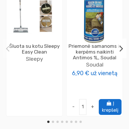
Šluota su kotu Sleepy
Priemonė samanoms ir
Easy Clean
kerpėms naikinti
Antimos 1L, Soudal
Sleepy
Soudal
6,90 €
už vienetą
Į
-
+
krepšelį