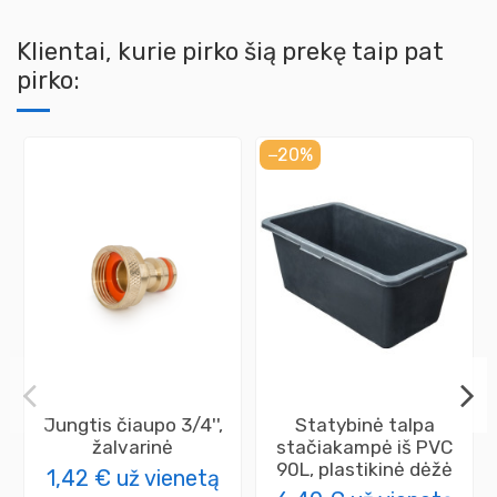
Klientai, kurie pirko šią prekę taip pat
pirko:
−20%
Jungtis čiaupo 3/4'',
Statybinė talpa
žalvarinė
stačiakampė iš PVC
90L, plastikinė dėžė
1,42 €
už vienetą