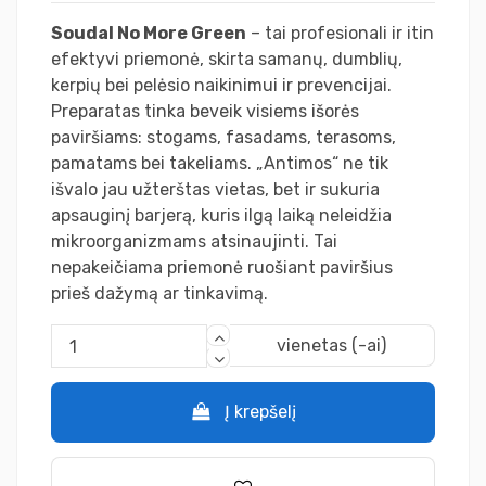
Soudal No More Green
– tai profesionali ir itin
efektyvi priemonė, skirta samanų, dumblių,
kerpių bei pelėsio naikinimui ir prevencijai.
Preparatas tinka beveik visiems išorės
paviršiams: stogams, fasadams, terasoms,
pamatams bei takeliams. „Antimos“ ne tik
išvalo jau užterštas vietas, bet ir sukuria
apsauginį barjerą, kuris ilgą laiką neleidžia
mikroorganizmams atsinaujinti. Tai
nepakeičiama priemonė ruošiant paviršius
prieš dažymą ar tinkavimą.
vienetas (-ai)
Į krepšelį