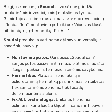
Belgijos kompanija
Soudal
savo sėkmę grindžia
nuolatinėmis investicijomis į mokslinius tyrimus.
Gamintojo asortimentas apima viską: nuo revoliucinių
„Genius Gun“ montavimo putų iki aukščiausios klasės
hibridinių klijų-hermetikų „Fix ALL“.
Soudal
produkcija vertinama dėl savo universalių ir
specifinių savybių:
Montavimo putos:
Garsiosios „Soudafoam“
serijos putos pasižymi itin mažu plėtimusi, aukšta
išeiga ir puikiomis termoizoliacinėmis savybėmis.
Hermetikai:
Platus silikonų, akrilų ir
poliuretaninių hermetikų pasirinkimas, pritaikytas
tiek sanitarinėms zonoms, tiek fasadų
deformacinėms siūlėms.
Fix ALL technologija:
Unikalūs hibridiniai
polimerai, kurie leidžia klijuoti ir sandarinti beveik
visus paviršius bet kokiomis oro sąlygomis, net ir