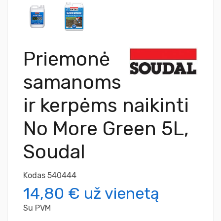
Priemonė
samanoms
ir kerpėms naikinti
No More Green 5L,
Soudal
Kodas
540444
14,80 €
už vienetą
Su PVM