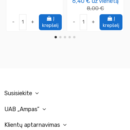
6,40 €
už vienetą
8,00 €
Į
Į
-
+
-
+
krepšelį
krepšelį
Susisiekite
UAB „Ampas”
Klientų aptarnavimas