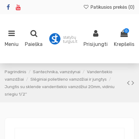
Patikusios prekės (
0
)
0
Meniu
Paieška
Prisijungti
Krepšelis
Pagrindinis
Santechnika, vamzdynai
Vandentiekio
vamzdžiai
Slėginiai polietileno vamzdžiai ir jungtys
Jungtis su sklende vandentiekio vamzdžiui 20mm, vidiniu
sriegiu 1/2''