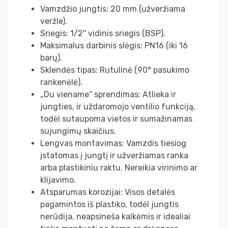
Vamzdžio jungtis: 20 mm (užveržiama
veržle).
Sriegis: 1/2'' vidinis sriegis (BSP).
Maksimalus darbinis slėgis: PN16 (iki 16
barų).
Sklendės tipas: Rutulinė (90° pasukimo
rankenėlė).
„Du viename“ sprendimas: Atlieka ir
jungties, ir uždaromojo ventilio funkciją,
todėl sutaupoma vietos ir sumažinamas
sujungimų skaičius.
Lengvas montavimas: Vamzdis tiesiog
įstatomas į jungtį ir užveržiamas ranka
arba plastikiniu raktu. Nereikia virinimo ar
klijavimo.
Atsparumas korozijai: Visos detalės
pagamintos iš plastiko, todėl jungtis
nerūdija, neapsineša kalkėmis ir idealiai