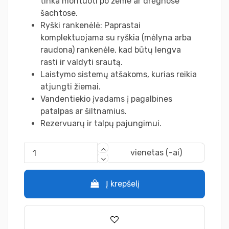
tinka montuoti po žeme ar drėgnose
šachtose.
Ryški rankenėlė: Paprastai
komplektuojama su ryškia (mėlyna arba
raudona) rankenėle, kad būtų lengva
rasti ir valdyti srautą.
Laistymo sistemų atšakoms, kurias reikia
atjungti žiemai.
Vandentiekio įvadams į pagalbines
patalpas ar šiltnamius.
Rezervuarų ir talpų pajungimui.
vienetas (-ai)
Į krepšelį