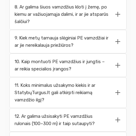
8. Ar galima šiuos vamzdžius kloti į žemę, po
kiemu ar važiuojamąja dalimi, ir ar jie atsparūs
šalčiui?
9. Kiek metų tarnauja slėginiai PE vamzdžiai ir
ar jie nereikalauja priežiūros?
10. Kaip montuoti PE vamzdžius ir jungtis –
ar reikia specialios įrangos?
11. Koks minimalus užsakymo kiekis ir ar
StatybųTurgus.lt gali atkirpti reikiamą
vamzdžio ilgį?
12. Ar galima užsisakyti PE vamzdžius
rulonais (100–300 m) ir taip sutaupyti?