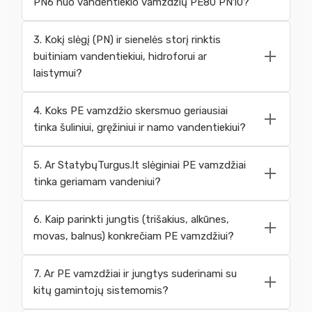
PN6 nuo vandentiekio vamzdžių PE80 PN10?
3. Kokį slėgį (PN) ir sienelės storį rinktis
buitiniam vandentiekiui, hidroforui ar
laistymui?
4. Koks PE vamzdžio skersmuo geriausiai
tinka šuliniui, gręžiniui ir namo vandentiekiui?
5. Ar StatybųTurgus.lt slėginiai PE vamzdžiai
tinka geriamam vandeniui?
6. Kaip parinkti jungtis (trišakius, alkūnes,
movas, balnus) konkrečiam PE vamzdžiui?
7. Ar PE vamzdžiai ir jungtys suderinami su
kitų gamintojų sistemomis?