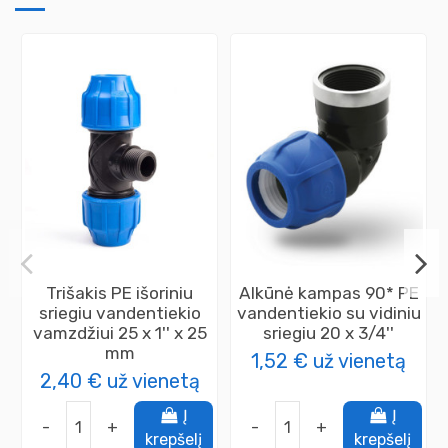
Trišakis PE išoriniu
Alkūnė kampas 90* PE
sriegiu vandentiekio
vandentiekio su vidiniu
vamzdžiui 25 x 1'' x 25
sriegiu 20 x 3/4''
mm
1,52 €
už vienetą
2,40 €
už vienetą
Į
Į
-
+
-
+
krepšelį
krepšelį