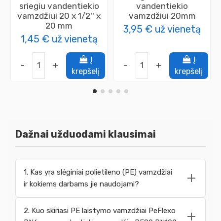
sriegiu vandentiekio
vandentiekio
vamzdžiui 20 x 1/2'' x
vamzdžiui 20mm
20 mm
3,95 €
už vienetą
1,45 €
už vienetą
Į
Į
-
+
-
+
krepšelį
krepšelį
Dažnai užduodami klausimai
1. Kas yra slėginiai polietileno (PE) vamzdžiai
ir kokiems darbams jie naudojami?
2. Kuo skiriasi PE laistymo vamzdžiai PeFlexo