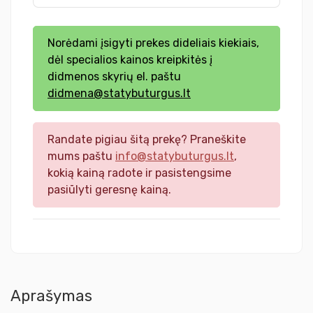
Norėdami įsigyti prekes dideliais kiekiais,
dėl specialios kainos kreipkitės į
didmenos skyrių el. paštu
didmena@statybuturgus.lt
Randate pigiau šitą prekę? Praneškite
mums paštu
info@statybuturgus.lt
,
kokią kainą radote ir pasistengsime
pasiūlyti geresnę kainą.
Aprašymas