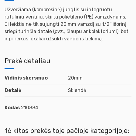
Užveržiama (kompresinė) jungtis su integruotu
rutuliniu ventiliu, skirta polietileno (PE) vamzdynams.
Ji leidžia ne tik sujungti 20 mm vamzdį su 1/2'' išorinį
sriegį turinčia detale (pvz., čiaupu ar kolektoriumi), bet
ir prireikus lokaliai užsukti vandens tiekimą.
Prekė detaliau
Vidinis skersmuo
20mm
Detalė
Sklendė
Kodas
210884
16 kitos prekės toje pačioje kategorijoje: