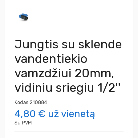
Jungtis su sklende
vandentiekio
vamzdžiui 20mm,
vidiniu sriegiu 1/2''
Kodas
210884
4,80 €
už vienetą
Su PVM