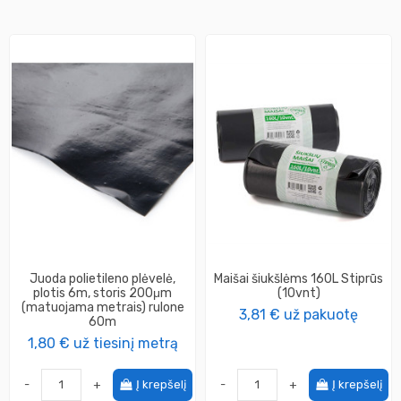
Juoda polietileno plėvelė,
Maišai šiukšlėms 160L Stiprūs
plotis 6m, storis 200μm
(10vnt)
(matuojama metrais) rulone
3,81 €
už pakuotę
60m
1,80 €
už tiesinį metrą
-
+
Į krepšelį
-
+
Į krepšelį