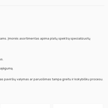
ikiams. Įmonės asortimentas apima platų spektrą specializuotų
us.
pajėgumą.
ias paviršių valymas ar paruošimas tampa greitu ir kokybišku procesu.