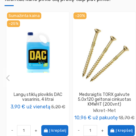
Sumažinta kaina
−20%
−25%
Langų stiklų ploviklis DAC
Medsraigtis TORX galvute
vasarinis, 4 litrai
5.0x120 geltonai cinkuotas
KMWHT (200vnt)
3,90 €
už vienetą
5,20 €
Wkret-Met
10,96 €
už pakuotę
13,70 €
-
+
Į krepšelį
-
+
Į krepšelį