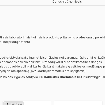
Danushis Chemicals
iniais laboratoriniais tyrimais ir produktų pritaikymu profesionalų pore
tų bei priedų betonui.
 todėl efektyviai pašalina net įsisenėjusius nešvarumus, rūdis ar klijų likuči
 priemonės pelėsio naikinimui, fasadų valikliai ar antikorozinės dangos.
aus poveikio aplinkai, kartu išlaikant maksimalų veikliosios medžiagos 
atybų rinkos specifiką (pvz., darbą kintamomis oro sąlygomis).
 kainos ir galios santykio. Su
Danushis Chemicals
net ir sudėtingiaus
Tik internetu