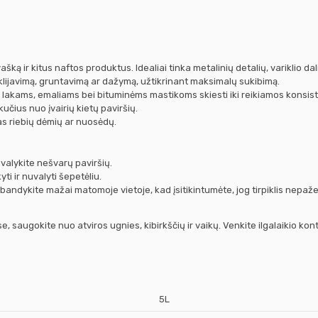
ašką ir kitus naftos produktus. Idealiai tinka metalinių detalių, variklio dal
lijavimą, gruntavimą ar dažymą, užtikrinant maksimalų sukibimą.
, lakams, emaliams bei bituminėms mastikoms skiesti iki reikiamos konsist
ikučius nuo įvairių kietų paviršių.
s riebių dėmių ar nuosėdų.
uvalykite nešvarų paviršių.
ti ir nuvalyti šepetėliu.
bandykite mažai matomoje vietoje, kad įsitikintumėte, jog tirpiklis nepaže
 saugokite nuo atviros ugnies, kibirkščių ir vaikų. Venkite ilgalaikio kon
5L