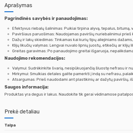
Aprašymas
Pagrindinės savybės ir panaudojimas:
Efektyvus riebalų šalinimas: Puikiai tirpina alyvą, tepalus, bitumą, v
Paviršiaus paruošimas: Naudojamas paviršių nuriebalinimui prieš k
Dažų ir lakų skiedimas: Tinkamas kai kurių tipų aliejiniams dažams
Klijų likučių valymas: Lengvai nuvalo lipnių juostų, etikečių ar klijų l
Greitas garavimas: Po panaudojimo greitai išgaruoja, nepalikdama
Naudojimo rekomendacijos:
Valymui: Sudrėkinkite švarią, nesipūkuojančią šluostę nefrasu ir n
Mirkymui: Smulkias detales galite pamerkti į indą su nefrasu, palaiky
Atsargumas: Prieš naudodami ant plastikinių ar dažytų paviršių, iš
Saugos informacija:
Produktas yra degus ir lakus. Naudokite tik gerai vėdinamose patalpose,
Prekė detaliau
Talpa