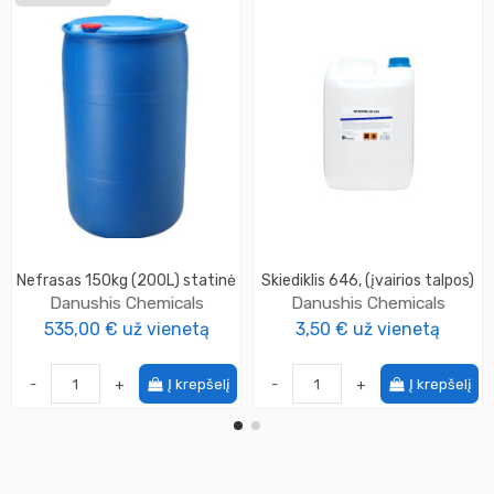
Nefrasas 150kg (200L) statinė
Skiediklis 646, (įvairios talpos)
Danushis Chemicals
Danushis Chemicals
535,00 €
už vienetą
3,50 €
už vienetą
-
+
Į krepšelį
-
+
Į krepšelį