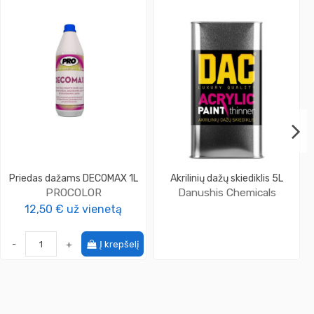
Priedas dažams DECOMAX 1L
Akrilinių dažų skiediklis 5L
PROCOLOR
Danushis Chemicals
12,50 €
už vienetą
-
+
Į krepšelį