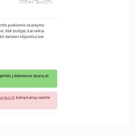
mintis puikiomis skaidymo
 tiek buityje, kai reikia
ti detales klijavimui bei
ipkitės į didmenos skyrių el.
urgus.lt
, kokią kainą radote