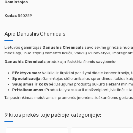
Gamintojas
Kodas
540259
Apie Danushis Chemicals
Lietuvos gamintojas
Danushis Chemicals
savo sėkmę grindžia nuolat
medžiagų: nuo stiprių cemento likučių valiklių iki inovatyvių impregnan
Danushis Chemicals
produkcija išsiskiria šiomis savybėmis:
Efektyvumas:
Valikliai ir tirpikliai pasižymi didele koncentracija,
Specializacija:
Gamintojas siūlo unikalius sprendimus, tokius kaip
Saugumas ir kokybė:
Dauguma produktų sukurti siekiant minimal
Pritaikomumas:
Produktai yra sukurti atsižvelgiant į vietinės st
Tai pasirinkimas meistrams ir pramonės įmonėms, ieškančioms geriausio
9 kitos prekės toje pačioje kategorijoje: