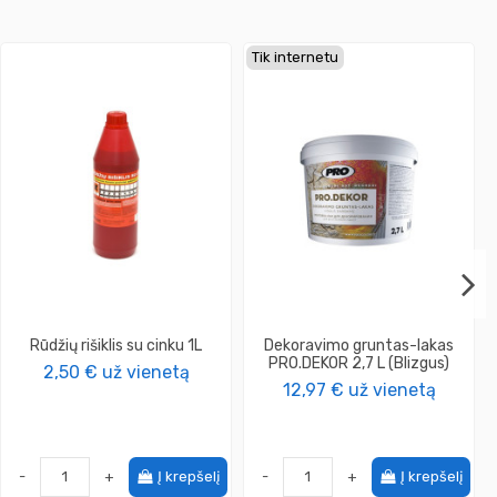
Tik internetu
Rūdžių rišiklis su cinku 1L
Dekoravimo gruntas-lakas
PRO.DEKOR 2,7 L (Blizgus)
2,50 €
už vienetą
12,97 €
už vienetą
-
+
Į krepšelį
-
+
Į krepšelį