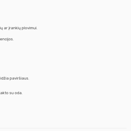
ių ar įrankių plovimui.
encijos.
idžia paviršiaus.
takto su oda.