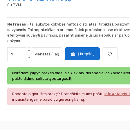
Su PVM
Nefrasas
– tai aukštos kokybės naftos distiliatas (tirpiklis), pasižy
savybėmis. Tai nepakeičiama priemonė tiek profesionaliose dirbtuvėse,
efektyviai nuvalyti paviršius, pašalinti įsisenėjusius riebalus ar paruoš
dažymui.
Į krepšelį
vienetas (-ai)
Norėdami įsigyti prekes dideliais kiekiais, dėl specialios kainos kre
paštu
didmena@statybuturgus.lt
Randate pigiau šitą prekę? Praneškite mums paštu
info@statybut
ir pasistengsime pasiūlyti geresnę kainą.