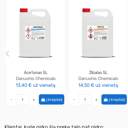
Acetonas 5L
Žibalas 5L
Danushis Chemicals
Danushis Chemicals
13,40 €
už vienetą
14,50 €
už vienetą
-
+
Į krepšelį
-
+
Į krepšelį
Klientai, kurie pirko šią prekę taip pat pirko: