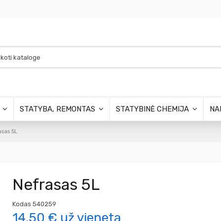
S
STATYBA, REMONTAS
STATYBINĖ CHEMIJA
NA
asas 5L
Nefrasas 5L
Kodas
540259
14,50 €
už vienetą