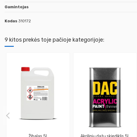
Gamintojas
Kodas
310172
9 kitos prekės toje pačioje kategorijoje:
Žibalas 5L
Akrilinių dažų skiediklis 5L