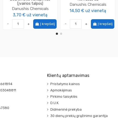
(įvairios talpos)
Danushis Chemicals
Danushis Chemicals
14,50 €
už vienetą
3,70 €
už vienetą
-
+
Į krepšelį
-
+
Į krepšelį
Klientų aptarnavimas
0661894
Pristatymo kainos
003048811
Apmokėjimas
Pirkimo taisyklės
D.U.K.
67380
Didmeninė prekyba
30 dienų prekių grąžinimo garantija