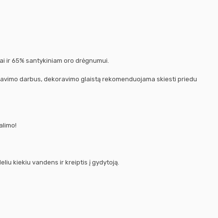
ai ir 65% santykiniam oro drėgnumui.
ekoravimo darbus, dekoravimo glaistą rekomenduojama skiesti priedu
alimo!
liu kiekiu vandens ir kreiptis į gydytoją.