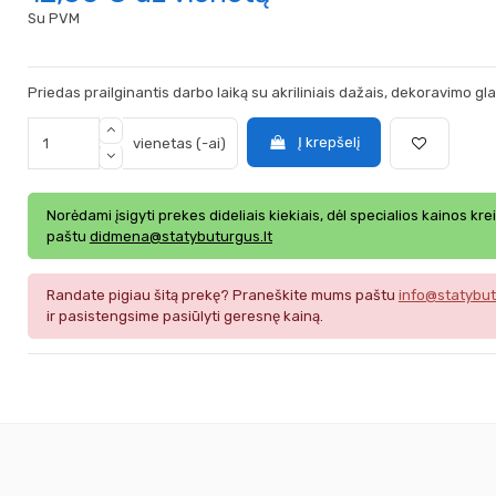
Su PVM
Priedas prailginantis darbo laiką su akriliniais dažais, dekoravimo gl
Į krepšelį
vienetas (-ai)
Norėdami įsigyti prekes dideliais kiekiais, dėl specialios kainos kre
paštu
didmena@statybuturgus.lt
Randate pigiau šitą prekę? Praneškite mums paštu
info@statybut
ir pasistengsime pasiūlyti geresnę kainą.