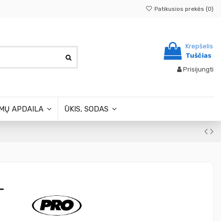
Patikusios prekės (
0
)
Krepšelis
Tuščias
Prisijungti
MŲ APDAILA
ŪKIS, SODAS
L