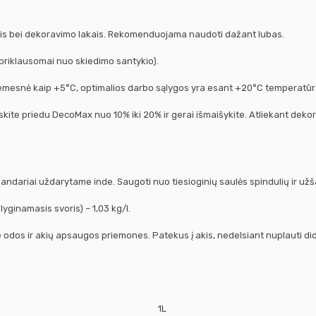
istais bei dekoravimo lakais. Rekomenduojama naudoti dažant lubas.
 (priklausomai nuo skiedimo santykio).
 žemesnė kaip +5°C, optimalios darbo sąlygos yra esant +20°C temperatūr
kieskite priedu DecoMax nuo 10% iki 20% ir gerai išmaišykite. Atliekant d
dariai uždarytame inde. Saugoti nuo tiesioginių saulės spindulių ir užš
lyginamasis svoris) – 1,03 kg/l.
e odos ir akių apsaugos priemones. Patekus į akis, nedelsiant nuplauti dide
1L