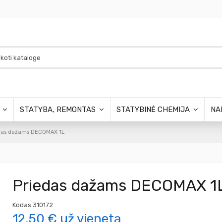
S
STATYBA, REMONTAS
STATYBINĖ CHEMIJA
NA
das dažams DECOMAX 1L
Priedas dažams DECOMAX 1
Kodas
310172
12,50 €
už vienetą