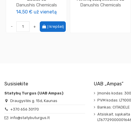
Danushis Chemicals
Danushis Chemicals
14,50 €
už vienetą
-
+
Į krepšelį
Susisiekite
UAB „Ampas”
Statybų Turgus (UAB Ampas)
Įmonės kodas: 30
PVM kodas: LT100
Draugystės g. 15d, Kaunas
Bankas: CITADELE
+370 656 30170
Atsiskait. sąskaita
info@statybuturgus.lt
LT6772900000164