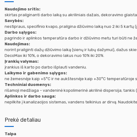
Naudojimo sritis:
skirtas prailginanti darbo laiką su akriliniais dažais, dekoravimo gla
Savybės:
nestipraus, specifinio kvapo, prailgina džiūvimo laiką nuo 2 iki 5 kartų
Darbo sąlygos:
pagrindo ir aplinkos temperatūra darbo ir džiūvimo metu turi būti ne
Naudojimas:
norint prailginti dažų džiūvimo laiką (sienų ir lubų dažymui), dažus s
DecoMax iki 10%, o dekoravimo lakus nuo 10% iki 20%.
Įrankių valymas:
įrankius iš karto po darbo išplauti vandeniu.
Laikymo ir gabenimo sąlygos:
ne žemesnėje kaip +5°C ir ne aukštesnėje kaip +30°C temperatūroje san
Techniniai duomenys:
rišamoji medžiaga – vandeninė kopolimerinė akrilinė dispersija; tankis (
Aplinkos ir darbo sauga:
nepilkite į kanalizacijos sistemas, vandens telkinius ar dirvą. Naudokit
Prekė detaliau
Talpa