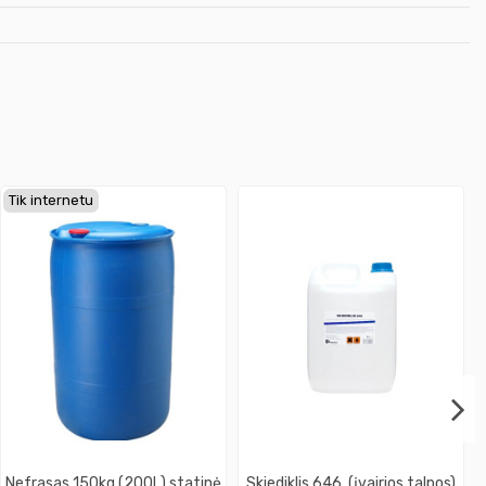
Tik internetu
Nefrasas 150kg (200L) statinė
Skiediklis 646, (įvairios talpos)