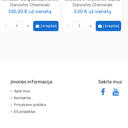
Danushis Chemicals
Danushis Chemicals
535,00 €
už vienetą
3,50 €
už vienetą
-
+
Į krepšelį
-
+
Į krepšelį
Įmonės informacija
Sekite mus
Apie mus
Kontaktai
Privatumo politika
ES projektai