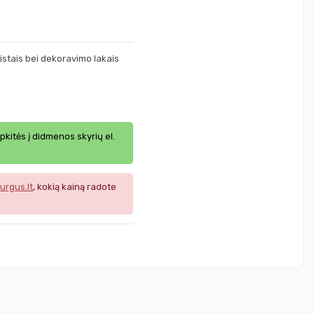
aistais bei dekoravimo lakais
ipkitės į didmenos skyrių el.
urgus.lt
, kokią kainą radote