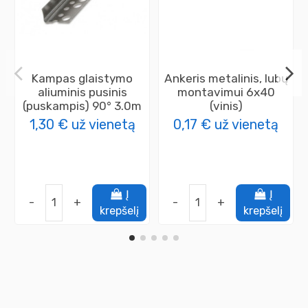
Kampas glaistymo
Ankeris metalinis, lubų
aliuminis pusinis
montavimui 6x40
(puskampis) 90° 3.0m
(vinis)
1,30 €
už vienetą
0,17 €
už vienetą
Į
Į
-
+
-
+
krepšelį
krepšelį