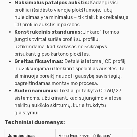
Maksimalus patalpos aukštis:
Kadangi visi
profiliai išsidėsto vienoje plokštumoje, lubų
nuleidimas yra minimalus – tik tiek, kiek reikalauja
CD profilio aukštis ir pakabos.
Konstrukcinis standumas:
„Inkaro“ formos
jungtis tvirtai suriša profilį su profiliu,
užtikrindama, kad karkasas neišsikraipys
prisukant gipso kartono plokštes.
Greitas fiksavimas:
Detalė įstatoma į CD profilį
ir užfiksuojama užlenkiant specialias auseles. Tai
eliminuoja poreikį naudoti gausybę savisriegių,
pagreitindamas montavimo procesą.
Suderinamumas:
Tiksliai pritaikyta CD 60/27
sistemoms, užtikrinant, kad sujungimo vietose
nekiltų aukščio skirtumų, kurie trukdytų
glaistymui.
Techniniai duomenys:
Jungties tipas
Vieno lygio kryžminė (krabas)