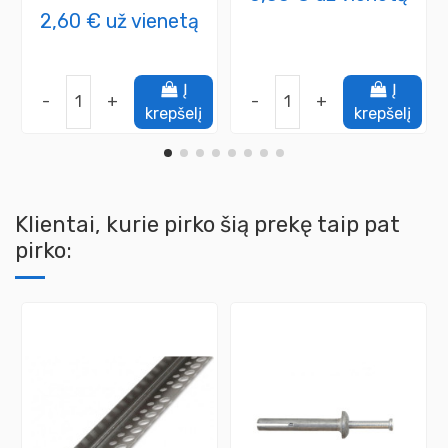
2,60 €
už vienetą
Į
Į
-
+
-
+
krepšelį
krepšelį
Klientai, kurie pirko šią prekę taip pat
pirko: