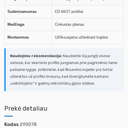
Suderinamumas
CD 60/27 profiliai
Medžiaga
Cinkuotas plienas
Montavimas
Užfiksuojama užlenkiant kojeles
Naudojimo rekomendacija:
Naudokite šią jungtį visose
vietose, kur skersinis profilis jungiamas prie pagrindinio tame
pačiame lygyje. Įsitikinkite, kad fiksavimo kojelės yra tvirtai
užlenktos už profilio briaunų, kad išvengtumėte karkaso
„vaikščiojimo“ ir galimų mikrotrūkių gipso siūlėse.
Prekė detaliau
Kodas
290078