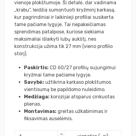
vienoje plokštumoje. Ši detalė, dar vadinama
„krabu“, leidžia sumontuoti kryžminį karkasą,
kur pagrindiniai ir laikinieji profiliai susikerta
tame pačiame lygyje. Tai nepakeičiamas
sprendimas patalpose, kuriose siekiama
maksimaliai išlaikyti lubų aukštį, nes
konstrukcija užima tik 27 mm (vieno profilio
storį).
Paskirtis:
CD 60/27 profilių sujungimui
kryžmai tame pačiame lygyje.
Savybė:
užtikrina karkaso plokštumos
vientisumą be papildomo nuleidimo.
Medžiaga:
korozijai atsparus cinkuotas
plienas.
Montavimas:
greitas užkabinimas ir
fiksavimas auselėmis.