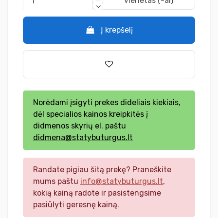
vienetas (-ai)
Į krepšelį
Norėdami įsigyti prekes dideliais kiekiais,
dėl specialios kainos kreipkitės į
didmenos skyrių el. paštu
didmena@statybuturgus.lt
Randate pigiau šitą prekę? Praneškite
mums paštu
info@statybuturgus.lt
,
kokią kainą radote ir pasistengsime
pasiūlyti geresnę kainą.