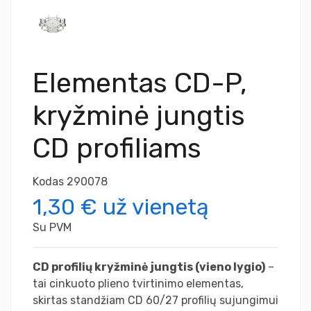
Elementas CD-P,
kryžminė jungtis
CD profiliams
Kodas
290078
1,30 €
už vienetą
Su PVM
CD profilių kryžminė jungtis (vieno lygio)
–
tai cinkuoto plieno tvirtinimo elementas,
skirtas standžiam CD 60/27 profilių sujungimui