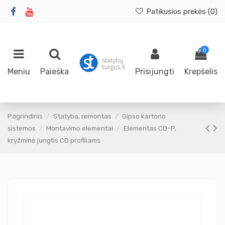
Patikusios prekės (
0
)
0
Meniu
Paieška
Prisijungti
Krepšelis
Pagrindinis
Statyba, remontas
Gipso kartono
sistemos
Montavimo elementai
Elementas CD-P,
kryžminė jungtis CD profiliams