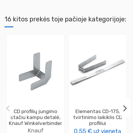
16 kitos prekės toje pačioje kategorijoje:
CD profilių jungimo
Elementas CD-175,
stačiu kampu detalė,
tvirtinimo laikiklis CD
Knauf Winkelverbinder
profiliui
Knauf
0,55 €
už vienetą