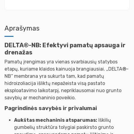
Aprašymas
DELTA®-NB: Efektyvi pamatų apsauga ir
drenažas
Pamatų įrengimas yra vienas svarbiausių statybos
etapų, kuriame klaidos kainuoja brangiausiai. „DELTA®-
NB“ membrana yra sukurta tam, kad pamatų
hidroizoliacija išliktų nepažeista visą pastato
eksploatavimo laikotarpį, nepriklausomai nuo grunto
savybių ar mechaninio poveikio.
Pagrindinės savybės ir privalumai
Aukštas mechaninis atsparumas:
Iškilių
gumbelių struktūra tolygiai paskirsto grunto