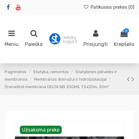
Patikusios prekės (
0
)
0
Meniu
Paieška
Prisijungti
Krepšelis
Pagrindinis
Statyba, remontas
Statybinės plėvelės ir
membranos
Membranos drenažui ir hidroizoliacijai
Drenažinė membrana DELTA NB 200kN, 1.5x20m, 30m²
Užsakoma prekė