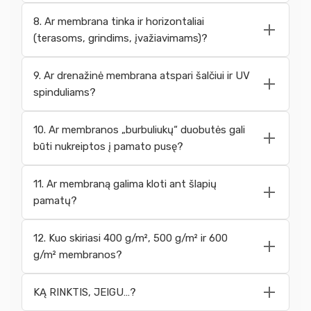
8. Ar membrana tinka ir horizontaliai
(terasoms, grindims, įvažiavimams)?
9. Ar drenažinė membrana atspari šalčiui ir UV
spinduliams?
10. Ar membranos „burbuliukų“ duobutės gali
būti nukreiptos į pamato pusę?
11. Ar membraną galima kloti ant šlapių
pamatų?
12. Kuo skiriasi 400 g/m², 500 g/m² ir 600
g/m² membranos?
KĄ RINKTIS, JEIGU…?