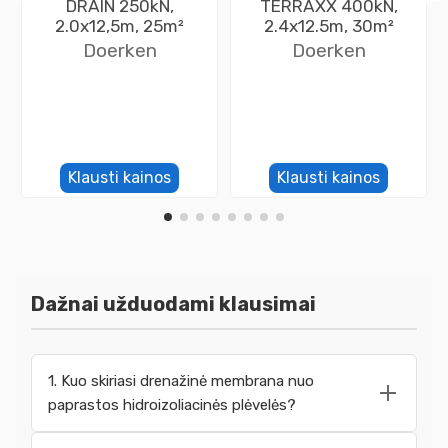
DRAIN 250kN,
TERRAXX 400kN,
2.0x12,5m, 25m²
2.4x12.5m, 30m²
Doerken
Doerken
Klausti kainos
Klausti kainos
Dažnai užduodami klausimai
1. Kuo skiriasi drenažinė membrana nuo
paprastos hidroizoliacinės plėvelės?