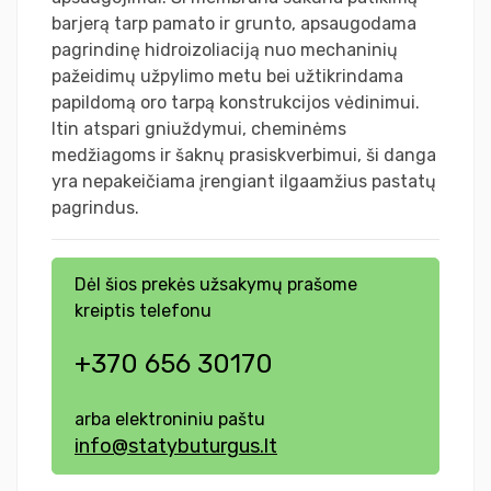
barjerą tarp pamato ir grunto, apsaugodama
pagrindinę hidroizoliaciją nuo mechaninių
pažeidimų užpylimo metu bei užtikrindama
papildomą oro tarpą konstrukcijos vėdinimui.
Itin atspari gniuždymui, cheminėms
medžiagoms ir šaknų prasiskverbimui, ši danga
yra nepakeičiama įrengiant ilgaamžius pastatų
pagrindus.
Dėl šios prekės užsakymų prašome
kreiptis telefonu
+370 656 30170
arba elektroniniu paštu
info@statybuturgus.lt