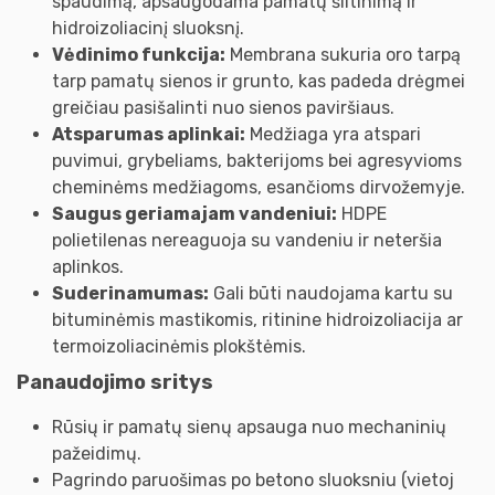
spaudimą, apsaugodama pamatų šiltinimą ir
hidroizoliacinį sluoksnį.
Vėdinimo funkcija:
Membrana sukuria oro tarpą
tarp pamatų sienos ir grunto, kas padeda drėgmei
greičiau pasišalinti nuo sienos paviršiaus.
Atsparumas aplinkai:
Medžiaga yra atspari
puvimui, grybeliams, bakterijoms bei agresyvioms
cheminėms medžiagoms, esančioms dirvožemyje.
Saugus geriamajam vandeniui:
HDPE
polietilenas nereaguoja su vandeniu ir neteršia
aplinkos.
Suderinamumas:
Gali būti naudojama kartu su
bituminėmis mastikomis, ritinine hidroizoliacija ar
termoizoliacinėmis plokštėmis.
Panaudojimo sritys
Rūsių ir pamatų sienų apsauga nuo mechaninių
pažeidimų.
Pagrindo paruošimas po betono sluoksniu (vietoj