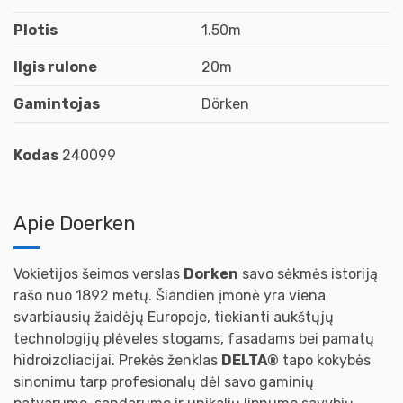
Plotis
1.50m
Ilgis rulone
20m
Gamintojas
Dörken
Kodas
240099
Apie Doerken
Vokietijos šeimos verslas
Dorken
savo sėkmės istoriją
rašo nuo 1892 metų. Šiandien įmonė yra viena
svarbiausių žaidėjų Europoje, tiekianti aukštųjų
technologijų plėveles stogams, fasadams bei pamatų
hidroizoliacijai. Prekės ženklas
DELTA®
tapo kokybės
sinonimu tarp profesionalų dėl savo gaminių