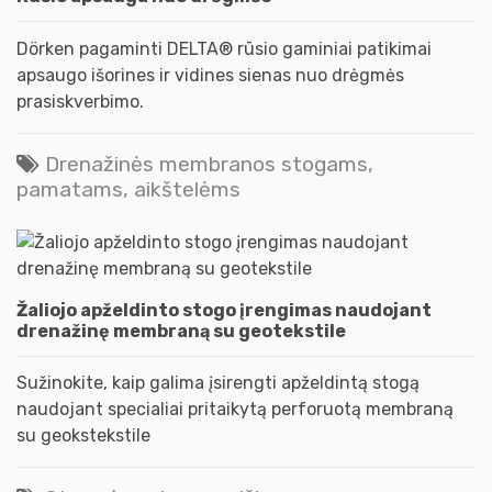
Dörken pagaminti DELTA® rūsio gaminiai patikimai
apsaugo išorines ir vidines sienas nuo drėgmės
prasiskverbimo.
Drenažinės membranos stogams,
pamatams, aikštelėms
Žaliojo apželdinto stogo įrengimas naudojant
drenažinę membraną su geotekstile
Sužinokite, kaip galima įsirengti apželdintą stogą
naudojant specialiai pritaikytą perforuotą membraną
su geokstekstile