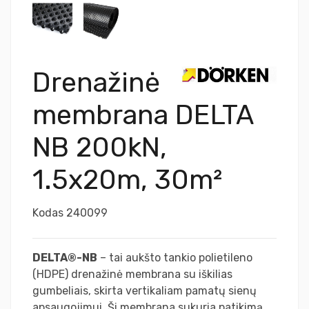
Drenažinė
membrana DELTA
NB 200kN,
1.5x20m, 30m²
Kodas
240099
DELTA®-NB
– tai aukšto tankio polietileno
(HDPE) drenažinė membrana su iškilias
gumbeliais, skirta vertikaliam pamatų sienų
apsaugojimui. Ši membrana sukuria patikimą