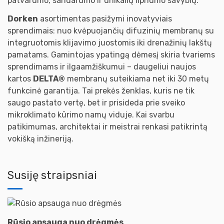
patvarumo, sandarumo ir unikalių lipnumo savybių.
Dorken
asortimentas pasižymi inovatyviais
sprendimais: nuo kvėpuojančių difuzinių membranų su
integruotomis klijavimo juostomis iki drenažinių lakštų
pamatams. Gamintojas ypatingą dėmesį skiria tvariems
sprendimams ir ilgaamžiškumui – daugeliui naujos
kartos
DELTA®
membranų suteikiama net iki 30 metų
funkcinė garantija. Tai prekės ženklas, kuris ne tik
saugo pastato vertę, bet ir prisideda prie sveiko
mikroklimato kūrimo namų viduje. Kai svarbu
patikimumas, architektai ir meistrai renkasi patikrintą
vokišką inžineriją.
Susiję straipsniai
Rūsio apsauga nuo drėgmės