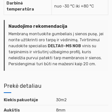
Darbinė
nuo -30 °C iki +80 °C
temperatūra
Naudojimo rekomendacija
Membraną montuokite gumbeliais į sienos pusę, jei
norite užtikrinti oro tarpą ir vėdinimą. Tvirtinimui
naudokite specialias
DELTA®-MS NOB
vinis su
tarpinėmis ir viršutinį užbaigimo profilį, kuris
neleidžia purvui patekti tarp membranos ir sienos.
Persidengimai turi būti ne mažesni kaip 20 cm.
Prekė detaliau
Kiekis pakuotėje
30m2
Aukštis
8mm