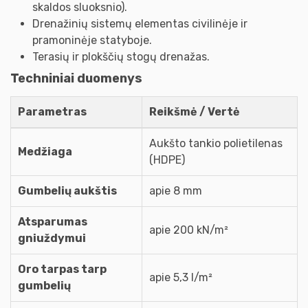
skaldos sluoksnio).
Drenažinių sistemų elementas civilinėje ir
pramoninėje statyboje.
Terasių ir plokščių stogų drenažas.
Techniniai duomenys
Parametras
Reikšmė / Vertė
Aukšto tankio polietilenas
Medžiaga
(HDPE)
Gumbelių aukštis
apie 8 mm
Atsparumas
apie 200 kN/m²
gniuždymui
Oro tarpas tarp
apie 5,3 l/m²
gumbelių