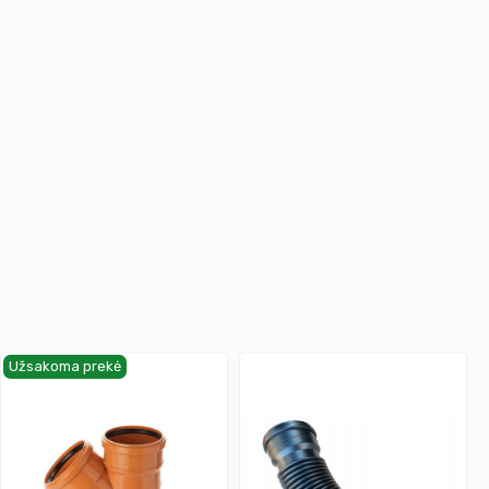
Užsakoma prekė