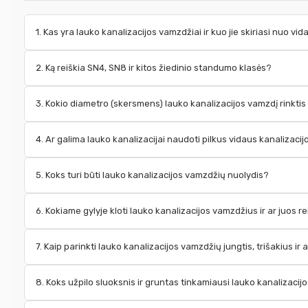
1. Kas yra lauko kanalizacijos vamzdžiai ir kuo jie skiriasi nuo vi
2. Ką reiškia SN4, SN8 ir kitos žiedinio standumo klasės?
3. Kokio diametro (skersmens) lauko kanalizacijos vamzdį rinkt
4. Ar galima lauko kanalizacijai naudoti pilkus vidaus kanalizac
5. Koks turi būti lauko kanalizacijos vamzdžių nuolydis?
6. Kokiame gylyje kloti lauko kanalizacijos vamzdžius ir ar juos reik
7. Kaip parinkti lauko kanalizacijos vamzdžių jungtis, trišakius ir
8. Koks užpilo sluoksnis ir gruntas tinkamiausi lauko kanalizac