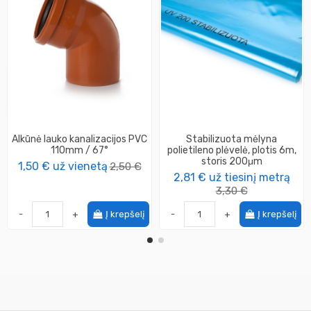
Alkūnė lauko kanalizacijos PVC
Stabilizuota mėlyna
110mm / 67°
polietileno plėvelė, plotis 6m,
storis 200μm
1,50 €
už vienetą
2,50 €
2,81 €
už tiesinį metrą
3,30 €
-
+
Į krepšelį
-
+
Į krepšelį