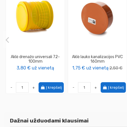
Aklė drenažo universali 72-
Aklė lauko kanalizacijos PVC
100mm
160mm
3,80 €
už vienetą
1,75 €
už vienetą
2,50 €
-
+
Į krepšelį
-
+
Į krepšelį
Dažnai užduodami klausimai