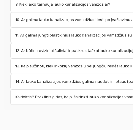
9. Kiek laiko tarnauja lauko kanalizacijos vamzdžiai?
10. Ar galima lauko kanalizacijos vamzdžius tiesti po įvažiavimu a
11. Ar galima jungti plastikinius lauko kanalizacijos vamzdžius su
12. Ar būtini reviziniai šuliniai ir patikros taškai lauko kanalizacij
13. Kaip sužinoti, kiek ir kokių vamzdžių bei jungčių reikės lauko 
14. Ar lauko kanalizacijos vamzdžius galima naudoti ir lietaus (p
Ką rinktis? Praktinis gidas, kaip išsirinkti lauko kanalizacijos va