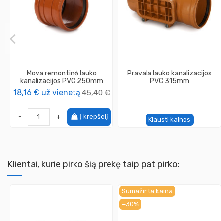
Mova remontinė lauko
Pravala lauko kanalizacijos
kanalizacijos PVC 250mm
PVC 315mm
18,16 €
už vienetą
45,40 €
-
+
Į krepšelį
Klausti kainos
Klientai, kurie pirko šią prekę taip pat pirko:
Sumažinta kaina
−30%