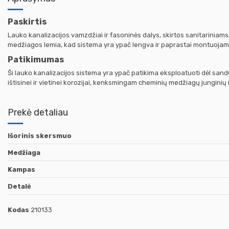
Paskirtis
Lauko kanalizacijos vamzdžiai ir fasoninės dalys, skirtos sanitarinia
medžiagos lemia, kad sistema yra ypač lengva ir paprastai montuojama
Patikimumas
Ši lauko kanalizacijos sistema yra ypač patikima eksploatuoti dėl sa
ištisinei ir vietinei korozijai, kenksmingam cheminių medžiagų junginių 
Prekė detaliau
Išorinis skersmuo
Medžiaga
Kampas
Detalė
Kodas
210133