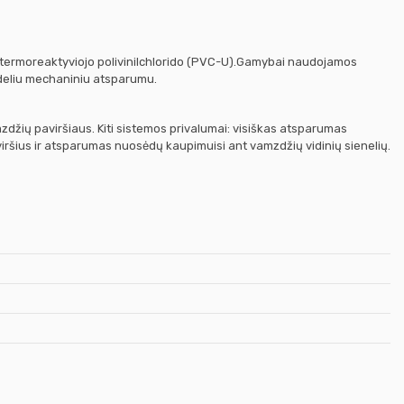
iš termoreaktyviojo polivinilchlorido (PVC-U).Gamybai naudojamos
ideliu mechaniniu atsparumu.
žių paviršiaus. Kiti sistemos privalumai: visiškas atsparumas
paviršius ir atsparumas nuosėdų kaupimuisi ant vamzdžių vidinių sienelių.