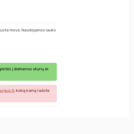
tuota mova. Naudojamos lauko
ipkitės į didmenos skyrių el.
urgus.lt
, kokią kainą radote