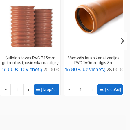
Šulinio stovas PVC 315mm
Vamzdis lauko kanalizacijos
gofruotas (pasirenkamas ilgis)
PVC 160mm, ilgis 3m
16,00 €
už vienetą
20,00 €
16,80 €
už vienetą
28,00 €
-
+
Į krepšelį
-
+
Į krepšelį