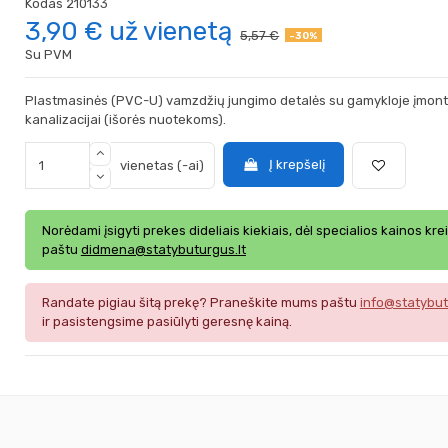
Kodas
210133
3,90 €
už vienetą
5,57 €
-30%
Su PVM
Plastmasinės (PVC-U) vamzdžių jungimo detalės su gamykloje įmon
kanalizacijai (išorės nuotekoms).
Į krepšelį
vienetas (-ai)
Norėdami įsigyti prekes dideliais kiekiais, dėl specialios kainos kre
paštu
didmena@statybuturgus.lt
Randate pigiau šitą prekę? Praneškite mums paštu
info@statybut
ir pasistengsime pasiūlyti geresnę kainą.