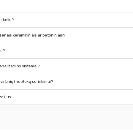
r keliu?
 senais keramikiniais ar betoniniais?
oje?
kanalizacijos sistemai?
aviršinių) nuotekų surinkimui?
mzdžius