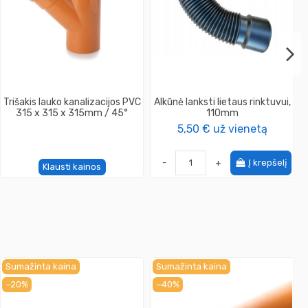
Trišakis lauko kanalizacijos PVC
Alkūnė lanksti lietaus rinktuvui,
315 x 315 x 315mm / 45°
110mm
5,50 €
už vienetą
-
+
Į krepšelį
Klausti kainos
Sumažinta kaina
Sumažinta kaina
−20%
−40%