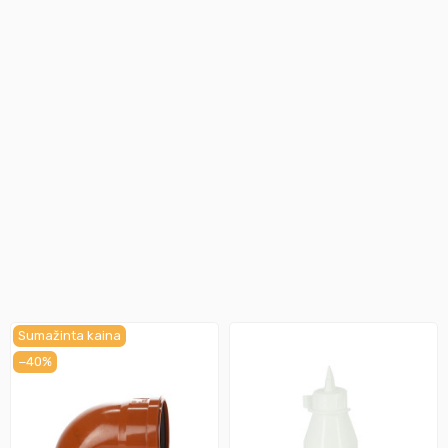
Sumažinta kaina
−40%