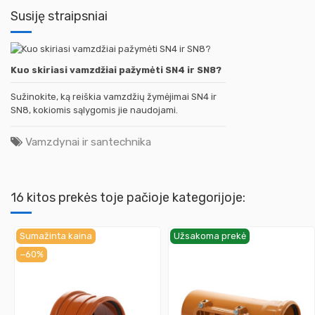
Susiję straipsniai
Kuo skiriasi vamzdžiai pažymėti SN4 ir SN8?
Sužinokite, ką reiškia vamzdžių žymėjimai SN4 ir
SN8, kokiomis sąlygomis jie naudojami.
Vamzdynai ir santechnika
16 kitos prekės toje pačioje kategorijoje:
Sumažinta kaina
Užsakoma prekė
−60%