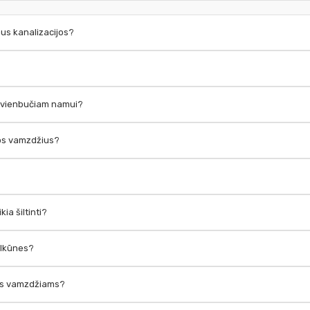
daus kanalizacijos?
is vienbučiam namui?
ijos vamzdžius?
ia šiltinti?
 alkūnes?
ijos vamzdžiams?