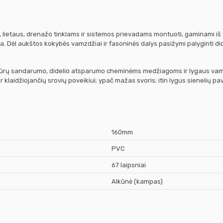
ms, lietaus, drenažo tinklams ir sistemos prievadams montuoti, gaminami 
. Dėl aukštos kokybės vamzdžiai ir fasoninės dalys pasižymi palyginti d
ndūrų sandarumo, didelio atsparumo cheminėms medžiagoms ir lygaus vamzd
ir klaidžiojančių srovių poveikiui; ypač mažas svoris; itin lygus sienelių 
160mm
PVC
67 laipsniai
Alkūnė (kampas)