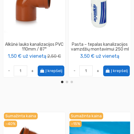
Alkūnė lauko kanalizacijos PVC
Pasta – tepalas kanalizacijos
110mm / 87°
vamzdžių montavimui 250 ml
1,50 €
už vienetą
2,50 €
3,50 €
už vienetą
-
+
Į krepšelį
-
+
Į krepšelį
Sumažinta kaina
Sumažinta kaina
−40%
−15%