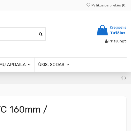
Patikusios prekės (
0
)
Krepšelis
Tuščias
Prisijungti
MŲ APDAILA
ŪKIS, SODAS
PVC 160mm /