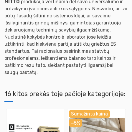
MITTO
produkcija vertinama dėl savo universalumo ir
pritaikymo įvairioms aplinkos sąlygoms. Nesvarbu, ar tai
būtų fasadų šiltinimo sistemos klijai, ar savaime
išsilyginantis grindų mišinys, gamintojas garantuoja
deklaruojamų techninių savybių ilgaamžiškumą.
Nuolatinė kokybės kontrolė laboratorijose leidžia
užtikrinti, kad kiekviena partija atitiktų griežtus ES
standartus. Tai racionalus pasirinkimas statybų
profesionalams, ieškantiems balanso tarp kainos ir
patikimo rezultato, siekiant pastatyti ilgaamžį bei
saugų pastatą.
16 kitos prekės toje pačioje kategorijoje:
Sumažinta kaina
−5%