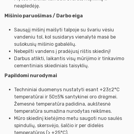
neapledėję.
Mišinio paruošimas / Darbo eiga
Sausąjį mišinį maišyti talpoje su švariu vėsiu
vandeniu tol, kol susidarys vienalytė masė be
sušokusių mišinio gabalėlių.
Nebepilti vandens į pradėjusį rištis skiedinį!
Darbus atlikti, laikantis visų mūrijimo ir tinkavimo
cementiniais skiediniais taisyklių.
Papildomi nurodymai
Techniniai duomenys nustatyti esant +23±2°С
temperatūrai ir 50±5% santykinei oro drėgmei.
Žemesnė temperatūra padidina, aukštesnė
temperatūra sumažina nurodytas reikšmes.
Mūro skiedinį kietėjimo metu saugoti nuo saulės
spindulių, skersvėjo, šalčio ir per didelės
temperatūros (> +25°С).