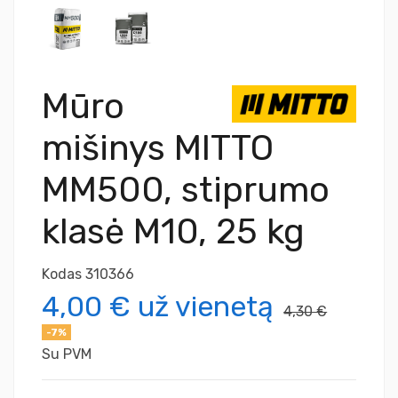
Mūro
mišinys MITTO
MM500, stiprumo
klasė M10, 25 kg
Kodas
310366
4,00 €
už vienetą
4,30 €
-7%
Su PVM