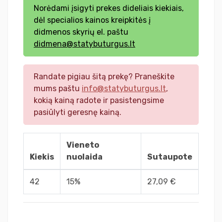
Norėdami įsigyti prekes dideliais kiekiais,
dėl specialios kainos kreipkitės į
didmenos skyrių el. paštu
didmena@statybuturgus.lt
Randate pigiau šitą prekę? Praneškite
mums paštu
info@statybuturgus.lt
,
kokią kainą radote ir pasistengsime
pasiūlyti geresnę kainą.
Vieneto
Kiekis
nuolaida
Sutaupote
42
15%
27,09 €