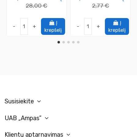
28,00 €
2,77 €
Į
Į
-
+
-
+
krepšelį
krepšelį
Susisiekite
UAB „Ampas”
Klientų aptarnavimas