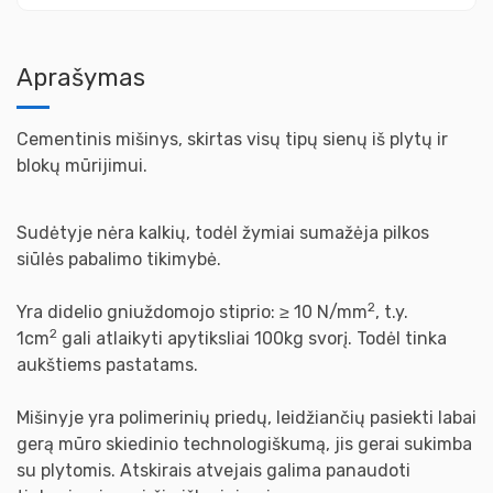
Aprašymas
Cementinis mišinys, skirtas visų tipų sienų iš plytų ir
blokų mūrijimui.
Sudėtyje nėra kalkių, todėl žymiai sumažėja pilkos
siūlės pabalimo tikimybė.
2
Yra didelio gniuždomojo stiprio: ≥ 10 N/mm
, t.y.
2
1cm
gali atlaikyti apytiksliai 100kg svorį. Todėl tinka
aukštiems pastatams.
Mišinyje yra polimerinių priedų, leidžiančių pasiekti labai
gerą mūro skiedinio technologiškumą, jis gerai sukimba
su plytomis. Atskirais atvejais galima panaudoti