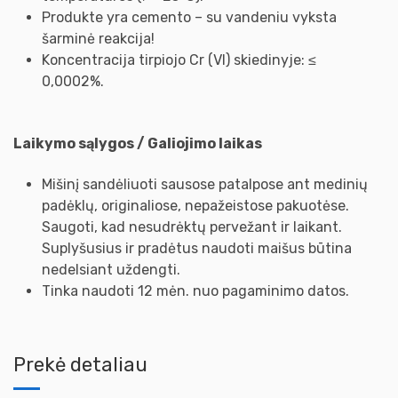
Produkte yra cemento – su vandeniu vyksta
šarminė reakcija!
Koncentracija tirpiojo Cr (VI) skiedinyje: ≤
0,0002%.
Laikymo sąlygos / Galiojimo laikas
Mišinį sandėliuoti sausose patalpose ant medinių
padėklų, originaliose, nepažeistose pakuotėse.
Saugoti, kad nesudrėktų pervežant ir laikant.
Suplyšusius ir pradėtus naudoti maišus būtina
nedelsiant uždengti.
Tinka naudoti 12 mėn. nuo pagaminimo datos.
Prekė detaliau