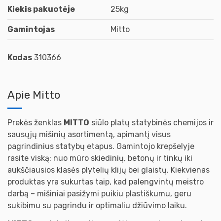
Kiekis pakuotėje
25kg
Gamintojas
Mitto
Kodas
310366
Apie Mitto
Prekės ženklas
MITTO
siūlo platų statybinės chemijos ir
sausųjų mišinių asortimentą, apimantį visus
pagrindinius statybų etapus. Gamintojo krepšelyje
rasite viską: nuo mūro skiedinių, betonų ir tinkų iki
aukščiausios klasės plytelių klijų bei glaistų. Kiekvienas
produktas yra sukurtas taip, kad palengvintų meistro
darbą – mišiniai pasižymi puikiu plastiškumu, geru
sukibimu su pagrindu ir optimaliu džiūvimo laiku.