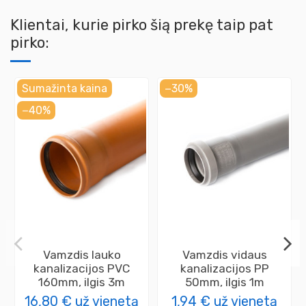
Klientai, kurie pirko šią prekę taip pat
pirko:
Sumažinta kaina
−30%
−40%
Vamzdis lauko
Vamzdis vidaus
kanalizacijos PVC
kanalizacijos PP
160mm, ilgis 3m
50mm, ilgis 1m
16,80 €
už vienetą
1,94 €
už vienetą