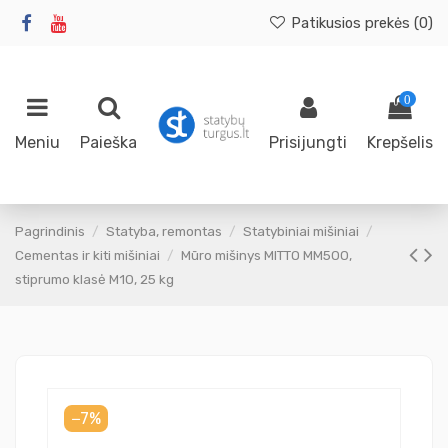
Patikusios prekės (
0
)
0
Meniu
Paieška
Prisijungti
Krepšelis
Pagrindinis
Statyba, remontas
Statybiniai mišiniai
Cementas ir kiti mišiniai
Mūro mišinys MITTO MM500,
stiprumo klasė M10, 25 kg
−7%