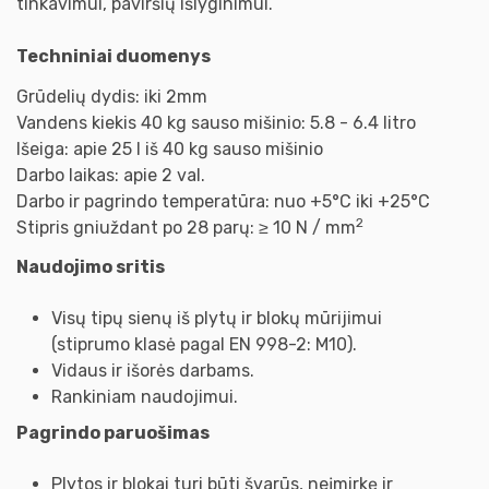
tinkavimui, paviršių išlyginimui.
Techniniai duomenys
Grūdelių dydis: iki 2mm
Vandens kiekis 40 kg sauso mišinio: 5.8 - 6.4 litro
Išeiga: apie 25 l iš 40 kg sauso mišinio
Darbo laikas: apie 2 val.
Darbo ir pagrindo temperatūra: nuo +5°С iki +25°С
2
Stipris gniuždant po 28 parų: ≥ 10 N / mm
Naudojimo sritis
Visų tipų sienų iš plytų ir blokų mūrijimui
(stiprumo klasė pagal EN 998-2: M10).
Vidaus ir išorės darbams.
Rankiniam naudojimui.
Pagrindo paruošimas
Plytos ir blokai turi būti švarūs, neįmirkę ir