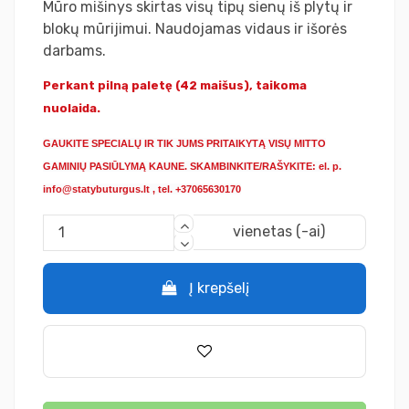
Mūro mišinys skirtas visų tipų sienų iš plytų ir
blokų mūrijimui. Naudojamas vidaus ir išorės
darbams.
Perkant pilną paletę (42 maišus), taikoma
nuolaida.
GAUKITE SPECIALŲ IR TIK JUMS PRITAIKYTĄ VISŲ MITTO
GAMINIŲ PASIŪLYMĄ KAUNE. SKAMBINKITE/RAŠYKITE: el. p.
info@statybuturgus.lt , tel. +37065630170
vienetas (-ai)
Į krepšelį