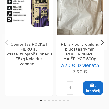
Cementas ROCKET
Fibra - polipropileno
FIBRO su
pluoštas 19mm
kristalizuojančiu priedu
POPIERINIAME
35kg Nelaidus
MAIŠELYJE 500g
vandeniui
3,70 €
už vienetą
3,90 €
Į
-
+
krepšelį