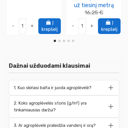
už tiesinį metrą
16,25 €
Į
Į
-
+
-
+
krepšelį
krepšelį
Dažnai užduodami klausimai
1. Kuo skiriasi balta ir juoda agroplėvelė?
2. Koks agroplėvelės storis (g/m²) yra
tinkamiausias daržui?
3. Ar agroplėvelė praleidžia vandenį ir orą?