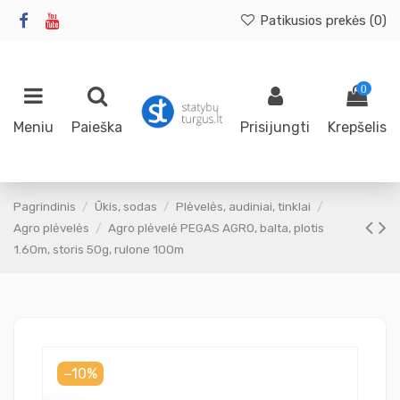
Patikusios prekės (
0
)
0
Meniu
Paieška
Prisijungti
Krepšelis
Pagrindinis
Ūkis, sodas
Plėvelės, audiniai, tinklai
Agro plėvelės
Agro plėvelė PEGAS AGRO, balta, plotis
1.60m, storis 50g, rulone 100m
−10%