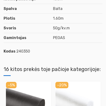
Spalva
Balta
Plotis
1.60m
Svoris
50g/kv.m
Gamintojas
PEGAS
Kodas
240350
16 kitos prekės toje pačioje kategorijoje:
−5%
−20%