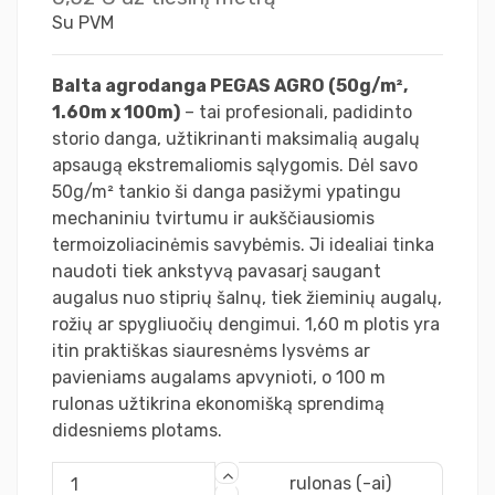
Su PVM
Balta agrodanga PEGAS AGRO (50g/m²,
1.60m x 100m)
– tai profesionali, padidinto
storio danga, užtikrinanti maksimalią augalų
apsaugą ekstremaliomis sąlygomis. Dėl savo
50g/m² tankio ši danga pasižymi ypatingu
mechaniniu tvirtumu ir aukščiausiomis
termoizoliacinėmis savybėmis. Ji idealiai tinka
naudoti tiek ankstyvą pavasarį saugant
augalus nuo stiprių šalnų, tiek žieminių augalų,
rožių ar spygliuočių dengimui. 1,60 m plotis yra
itin praktiškas siauresnėms lysvėms ar
pavieniams augalams apvynioti, o 100 m
rulonas užtikrina ekonomišką sprendimą
didesniems plotams.
rulonas (-ai)