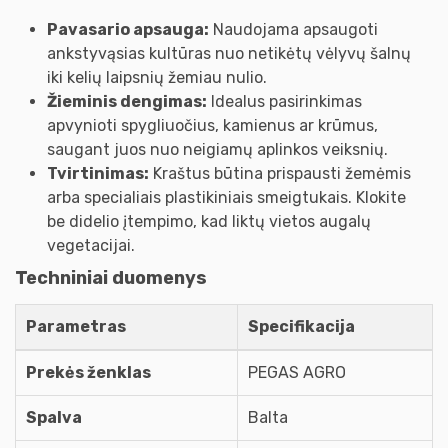
Pavasario apsauga:
Naudojama apsaugoti
ankstyvąsias kultūras nuo netikėtų vėlyvų šalnų
iki kelių laipsnių žemiau nulio.
Žieminis dengimas:
Idealus pasirinkimas
apvynioti spygliuočius, kamienus ar krūmus,
saugant juos nuo neigiamų aplinkos veiksnių.
Tvirtinimas:
Kraštus būtina prispausti žemėmis
arba specialiais plastikiniais smeigtukais. Klokite
be didelio įtempimo, kad liktų vietos augalų
vegetacijai.
Techniniai duomenys
Parametras
Specifikacija
Prekės ženklas
PEGAS AGRO
Spalva
Balta