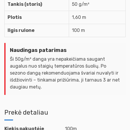
Tankis (storis)
50 g/m²
Plotis
1,60 m
Ilgis rulone
100 m
Naudingas patarimas
Ši 50g/m² danga yra nepakeičiama saugant
augalus nuo staigių temperatūros šuolių. Po
sezono dangą rekomenduojama švariai nuvalyti ir
išdžiovinti – tinkamai prižiūrima, ji tarnaus 3 ar net
daugiau metų.
Prekė detaliau
Kiekis pakuotėje
100m