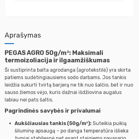
Aprašymas
PEGAS AGRO 50g/m²: Maksimali
termoizoliacija ir ilgaamžiškumas
Ši sustiprinta balta agrodanga (agrotekstilė) yra skirta
patiems sudėtingiausiems sodo darbams. Jos tankis
leidžia sukurti tvirtą barjerą ne tik nuo šalčio, bet ir nuo
sauso žiemos vėjo, kuris dažnai išdžiovina augalus
labiau nei pats šaltis.
Pagrindinės savybės ir privalumai
Aukščiausias tankis (50g/m²):
Suteikia puikią
šiluminę apsaugą – po danga temperatūra išlieka
žymiai stabilesnė net esant staigiems pavasario