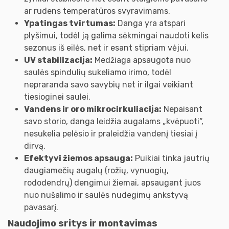
ar rudens temperatūros svyravimams.
Ypatingas tvirtumas:
Danga yra atspari
plyšimui, todėl ją galima sėkmingai naudoti kelis
sezonus iš eilės, net ir esant stipriam vėjui.
UV stabilizacija:
Medžiaga apsaugota nuo
saulės spindulių sukeliamo irimo, todėl
nepraranda savo savybių net ir ilgai veikiant
tiesioginei saulei.
Vandens ir oro mikrocirkuliacija:
Nepaisant
savo storio, danga leidžia augalams „kvėpuoti“,
nesukelia pelėsio ir praleidžia vandenį tiesiai į
dirvą.
Efektyvi žiemos apsauga:
Puikiai tinka jautrių
daugiamečių augalų (rožių, vynuogių,
rododendrų) dengimui žiemai, apsaugant juos
nuo nušalimo ir saulės nudegimų ankstyvą
pavasarį.
Naudojimo sritys ir montavimas