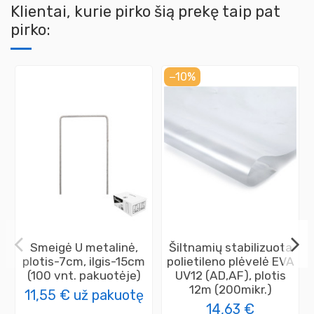
Klientai, kurie pirko šią prekę taip pat
pirko:
−10%
Smeigė U metalinė,
Šiltnamių stabilizuota
plotis-7cm, ilgis-15cm
polietileno plėvelė EVA
(100 vnt. pakuotėje)
UV12 (AD,AF), plotis
12m (200mikr.)
11,55 €
už pakuotę
14,63 €