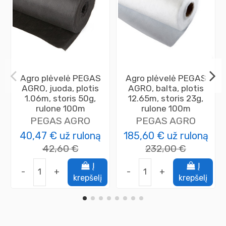
Agro plėvelė PEGAS
Agro plėvelė PEGAS
AGRO, juoda, plotis
AGRO, balta, plotis
1.06m, storis 50g,
12.65m, storis 23g,
rulone 100m
rulone 100m
PEGAS AGRO
PEGAS AGRO
40,47 €
už ruloną
185,60 €
už ruloną
42,60 €
232,00 €
Į
Į
-
+
-
+
krepšelį
krepšelį