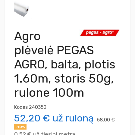
Agro
plėvelė PEGAS
AGRO, balta, plotis
1.60m, storis 50g,
rulone 100m
Kodas
240350
52,20 €
už ruloną
58,00 €
-10%
0,52 €
už tiesinį metrą