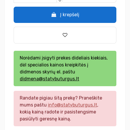
Į krepšelį
Norėdami įsigyti prekes dideliais kiekiais,
dėl specialios kainos kreipkitės į
didmenos skyrių el. paštu
didmena@statybuturgus.lt
Randate pigiau šitą prekę? Praneškite
mums paštu
info@statybuturgus.lt
,
kokią kainą radote ir pasistengsime
pasiūlyti geresnę kainą.