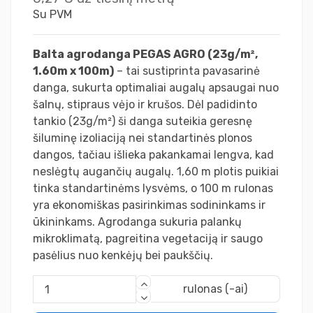
Su PVM
Balta agrodanga PEGAS AGRO (23g/m²,
1.60m x 100m)
– tai sustiprinta pavasarinė
danga, sukurta optimaliai augalų apsaugai nuo
šalnų, stipraus vėjo ir krušos. Dėl padidinto
tankio (23g/m²) ši danga suteikia geresnę
šiluminę izoliaciją nei standartinės plonos
dangos, tačiau išlieka pakankamai lengva, kad
neslėgtų augančių augalų. 1,60 m plotis puikiai
tinka standartinėms lysvėms, o 100 m rulonas
yra ekonomiškas pasirinkimas sodininkams ir
ūkininkams. Agrodanga sukuria palankų
mikroklimatą, pagreitina vegetaciją ir saugo
pasėlius nuo kenkėjų bei paukščių.
rulonas (-ai)