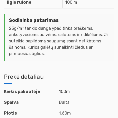
Ilgis rulone
100 m
Sodininko patarimas
23g/m² tankio danga ypač tinka braškėms,
ankstyvosioms bulvėms, salotoms ir ridikėliams. Ji
suteikia papildomą saugumą esant netikėtoms
šalnoms, kurios galėtų sunaikinti žiedus ar
pirmuosius ūglius.
Prekė detaliau
Kiekis pakuotėje
100m
Spalva
Balta
Plotis
1.60m