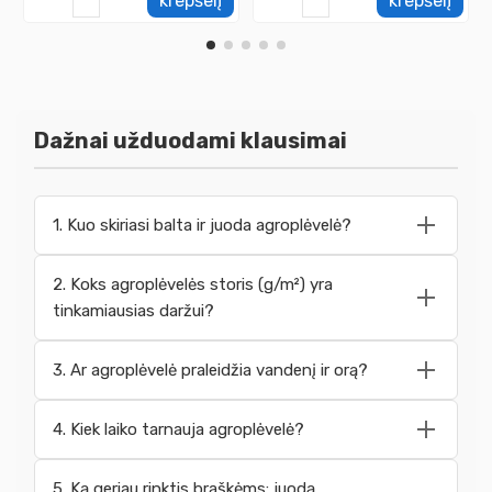
krepšelį
krepšelį
Dažnai užduodami klausimai
1. Kuo skiriasi balta ir juoda agroplėvelė?
2. Koks agroplėvelės storis (g/m²) yra
tinkamiausias daržui?
3. Ar agroplėvelė praleidžia vandenį ir orą?
4. Kiek laiko tarnauja agroplėvelė?
5. Ką geriau rinktis braškėms: juodą