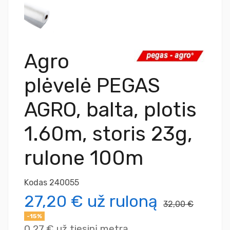
Agro
plėvelė PEGAS
AGRO, balta, plotis
1.60m, storis 23g,
rulone 100m
Kodas
240055
27,20 €
už ruloną
32,00 €
-15%
0,27 €
už tiesinį metrą