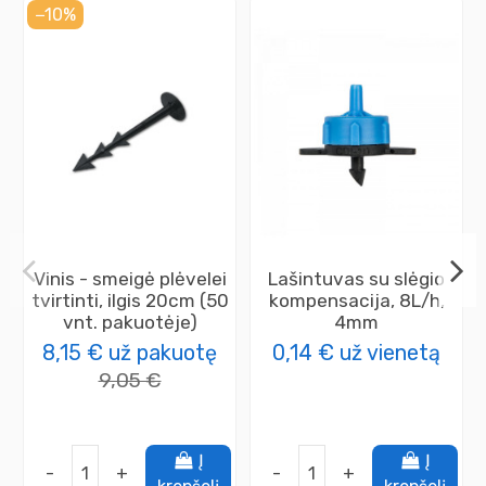
−10%
Vinis - smeigė plėvelei
Lašintuvas su slėgio
tvirtinti, ilgis 20cm (50
kompensacija, 8L/h,
vnt. pakuotėje)
4mm
8,15 €
už pakuotę
0,14 €
už vienetą
9,05 €
Į
Į
-
+
-
+