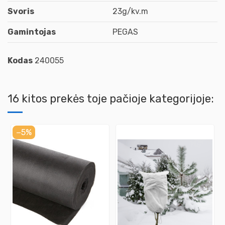
Svoris
23g/kv.m
Gamintojas
PEGAS
Kodas
240055
16 kitos prekės toje pačioje kategorijoje:
−5%