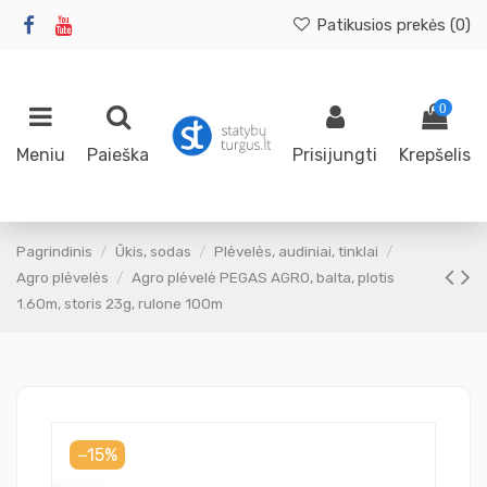
Patikusios prekės (
0
)
0
Meniu
Paieška
Prisijungti
Krepšelis
Pagrindinis
Ūkis, sodas
Plėvelės, audiniai, tinklai
Agro plėvelės
Agro plėvelė PEGAS AGRO, balta, plotis
1.60m, storis 23g, rulone 100m
−15%