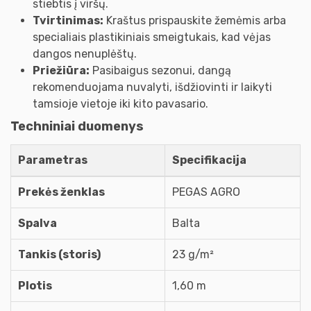
stiebtis į viršų.
Tvirtinimas:
Kraštus prispauskite žemėmis arba
specialiais plastikiniais smeigtukais, kad vėjas
dangos nenuplėštų.
Priežiūra:
Pasibaigus sezonui, dangą
rekomenduojama nuvalyti, išdžiovinti ir laikyti
tamsioje vietoje iki kito pavasario.
Techniniai duomenys
Parametras
Specifikacija
Prekės ženklas
PEGAS AGRO
Spalva
Balta
Tankis (storis)
23 g/m²
Plotis
1,60 m