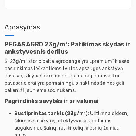
Aprašymas
PEGAS AGRO 23g/m²: Patikimas skydas ir
ankstyvesnis derlius
Ši 23g/m² storio balta agrodanga yra „premium“ klasės
pasirinkimas ieškantiems tvirtos apsaugos ankstyvą
pavasarį. Ji ypač rekomenduojama regionuose, kur
pavasario orai yra permainingi, o naktinės šalnos gali
pakenkti jauniems sodinukams.
Pagrindinės savybės ir privalumai
Sustiprintas tankis (23g/m²):
Užtikrina didesnį
šilumos sulaikymą, efektyviai saugodamas
augalus nuo šalnų net iki kelių laipsnių žemiau
nulio.