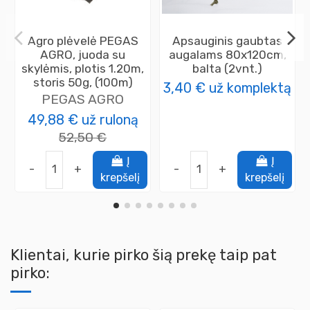
Agro plėvelė PEGAS
Apsauginis gaubtas
AGRO, juoda su
augalams 80x120cm,
skylėmis, plotis 1.20m,
balta (2vnt.)
storis 50g, (100m)
3,40 €
už komplektą
PEGAS AGRO
49,88 €
už ruloną
52,50 €
Į
Į
-
+
-
+
krepšelį
krepšelį
Klientai, kurie pirko šią prekę taip pat
pirko: