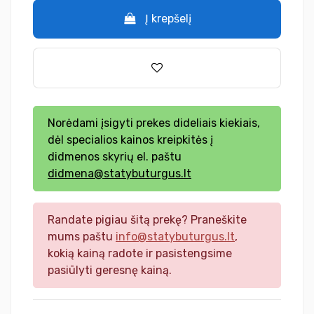
Į krepšelį
Norėdami įsigyti prekes dideliais kiekiais,
dėl specialios kainos kreipkitės į
didmenos skyrių el. paštu
didmena@statybuturgus.lt
Randate pigiau šitą prekę? Praneškite
mums paštu
info@statybuturgus.lt
,
kokią kainą radote ir pasistengsime
pasiūlyti geresnę kainą.