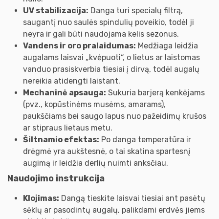
UV stabilizacija:
Danga turi specialų filtrą,
saugantį nuo saulės spindulių poveikio, todėl ji
neyra ir gali būti naudojama kelis sezonus.
Vandens ir oro pralaidumas:
Medžiaga leidžia
augalams laisvai „kvėpuoti“, o lietus ar laistomas
vanduo prasiskverbia tiesiai į dirvą, todėl augalų
nereikia atidengti laistant.
Mechaninė apsauga:
Sukuria barjerą kenkėjams
(pvz., kopūstinėms musėms, amarams),
paukščiams bei saugo lapus nuo pažeidimų krušos
ar stipraus lietaus metu.
Šiltnamio efektas:
Po danga temperatūra ir
drėgmė yra aukštesnė, o tai skatina spartesnį
augimą ir leidžia derlių nuimti anksčiau.
Naudojimo instrukcija
Klojimas:
Dangą tieskite laisvai tiesiai ant pasėtų
sėklų ar pasodintų augalų, palikdami erdvės jiems