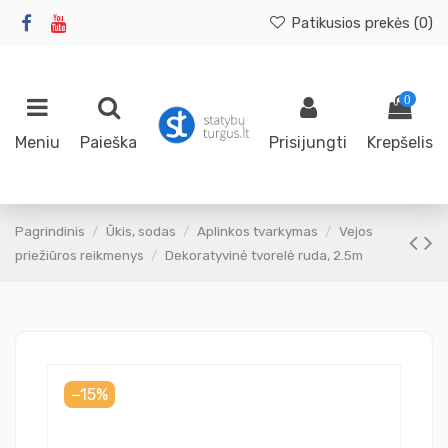
Patikusios prekės (
0
)
0
Meniu
Paieška
Prisijungti
Krepšelis
Pagrindinis
Ūkis, sodas
Aplinkos tvarkymas
Vejos
priežiūros reikmenys
Dekoratyvinė tvorelė ruda, 2.5m
−15%