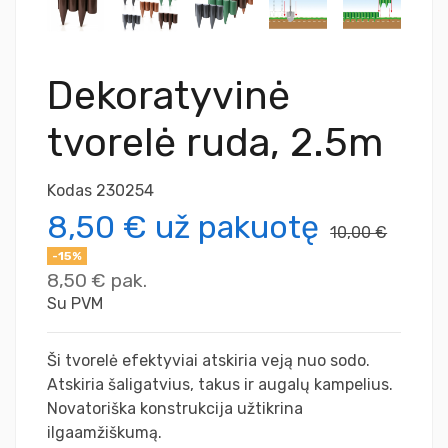
Dekoratyvinė
tvorelė ruda, 2.5m
Kodas
230254
8,50 €
už pakuotę
10,00 €
-15%
8,50 €
pak.
Su PVM
Ši tvorelė efektyviai atskiria veją nuo sodo.
Atskiria šaligatvius, takus ir augalų kampelius.
Novatoriška konstrukcija užtikrina
ilgaamžiškumą.