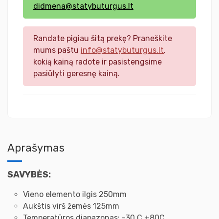
didmena@statybuturgus.lt
Randate pigiau šitą prekę? Praneškite
mums paštu
info@statybuturgus.lt
,
kokią kainą radote ir pasistengsime
pasiūlyti geresnę kainą.
Aprašymas
SAVYBĖS:
Vieno elemento ilgis 250mm
Aukštis virš žemės 125mm
Temperatūros diapazonas: -30 C +80C