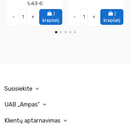
1,43 €
Į
Į
-
+
-
+
krepšelį
krepšelį
Susisiekite
UAB „Ampas”
Klientų aptarnavimas