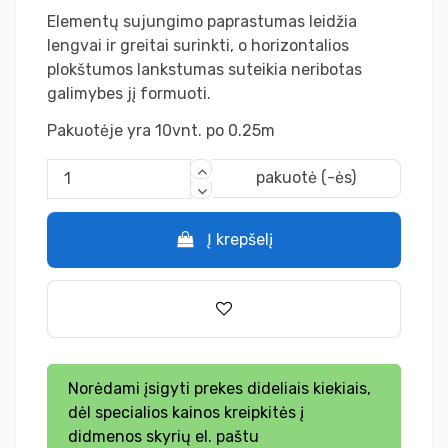
Elementų sujungimo paprastumas leidžia
lengvai ir greitai surinkti, o horizontalios
plokštumos lankstumas suteikia neribotas
galimybes jį formuoti.
Pakuotėje yra 10vnt. po 0.25m
pakuotė (-ės)
Į krepšelį
Norėdami įsigyti prekes dideliais kiekiais,
dėl specialios kainos kreipkitės į
didmenos skyrių el. paštu