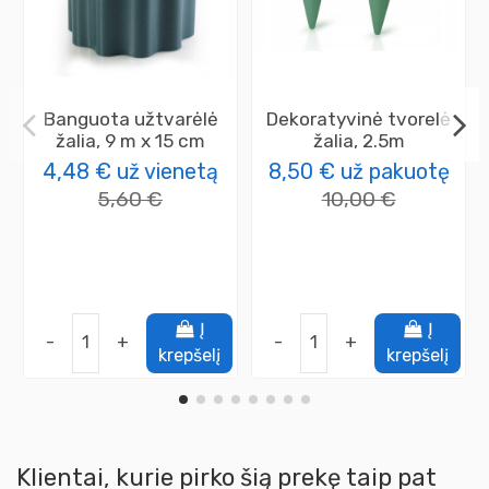
Banguota užtvarėlė
Dekoratyvinė tvorelė
žalia, 9 m x 15 cm
žalia, 2.5m
4,48 €
už vienetą
8,50 €
už pakuotę
5,60 €
10,00 €
Į
Į
-
+
-
+
krepšelį
krepšelį
Klientai, kurie pirko šią prekę taip pat