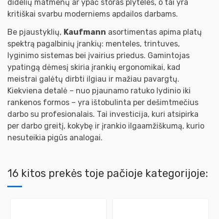
didelių matmenų ar ypač storas plyteles, o tai yra
kritiškai svarbu moderniems apdailos darbams.
Be pjaustyklių,
Kaufmann
asortimentas apima platų
spektrą pagalbinių įrankių: menteles, trintuves,
lyginimo sistemas bei įvairius priedus. Gamintojas
ypatingą dėmesį skiria įrankių ergonomikai, kad
meistrai galėtų dirbti ilgiau ir mažiau pavargtų.
Kiekviena detalė – nuo pjaunamo ratuko lydinio iki
rankenos formos – yra ištobulinta per dešimtmečius
darbo su profesionalais. Tai investicija, kuri atsipirka
per darbo greitį, kokybę ir įrankio ilgaamžiškumą, kurio
nesuteikia pigūs analogai.
16 kitos prekės toje pačioje kategorijoje: