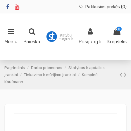
Patikusios prekės (
0
)
0
Meniu
Paieška
Prisijungti
Krepšelis
Pagrindinis
Darbo priemonės
Statybos ir apdailos
įrankiai
Tinkavimo ir mūrijimo įrankiai
Kempinė
Kaufmann