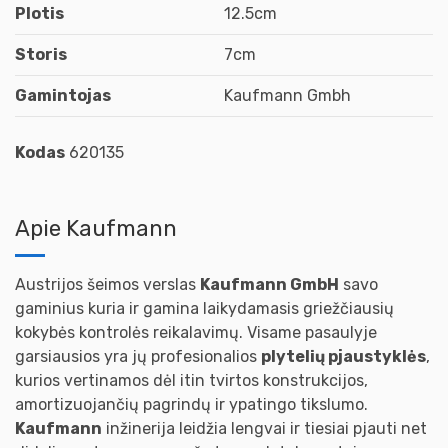
Plotis
12.5cm
Storis
7cm
Gamintojas
Kaufmann Gmbh
Kodas
620135
Apie Kaufmann
Austrijos šeimos verslas
Kaufmann GmbH
savo
gaminius kuria ir gamina laikydamasis griežčiausių
kokybės kontrolės reikalavimų. Visame pasaulyje
garsiausios yra jų profesionalios
plytelių pjaustyklės
,
kurios vertinamos dėl itin tvirtos konstrukcijos,
amortizuojančių pagrindų ir ypatingo tikslumo.
Kaufmann
inžinerija leidžia lengvai ir tiesiai pjauti net