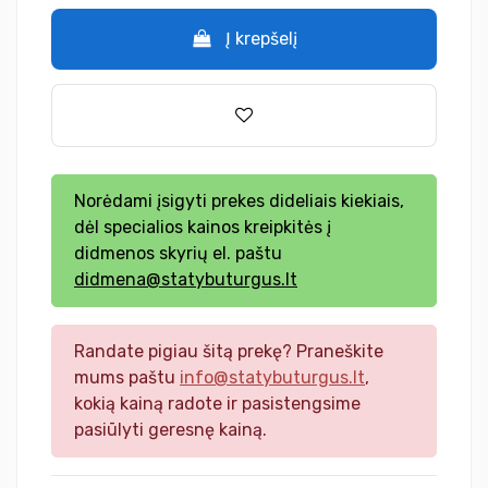
Į krepšelį
Norėdami įsigyti prekes dideliais kiekiais,
dėl specialios kainos kreipkitės į
didmenos skyrių el. paštu
didmena@statybuturgus.lt
Randate pigiau šitą prekę? Praneškite
mums paštu
info@statybuturgus.lt
,
kokią kainą radote ir pasistengsime
pasiūlyti geresnę kainą.