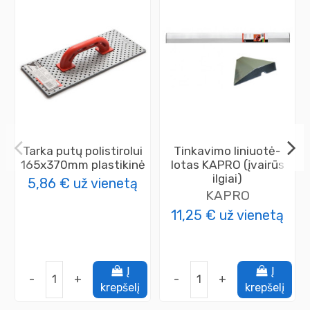
Tarka putų polistirolui
Tinkavimo liniuotė-
165x370mm plastikinė
lotas KAPRO (įvairūs
ilgiai)
5,86 €
už vienetą
KAPRO
11,25 €
už vienetą
Į
Į
-
+
-
+
krepšelį
krepšelį