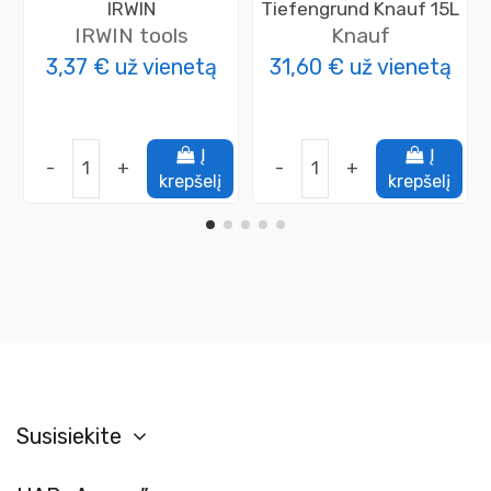
IRWIN
Tiefengrund Knauf 15L
IRWIN tools
Knauf
3,37 €
už vienetą
31,60 €
už vienetą
Į
Į
-
+
-
+
krepšelį
krepšelį
Susisiekite