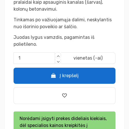
pralaidai kaip apsauginis kanalas (šarvas),
kolonų betonavimui.
Tinkamas po važiuojamąja dalimi, neskylantis
nuo išorinio poveikio ar šalčio.
Juodas lygus vamzdis, pagamintas iš
polietileno.
vienetas (-ai)
Į krepšelį
Norėdami įsigyti prekes dideliais kiekiais,
dėl specialios kainos kreipkitės į