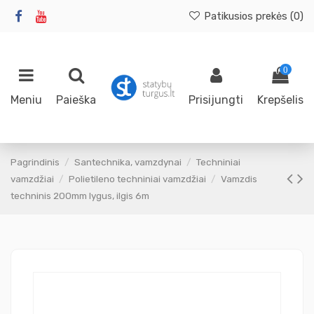
Patikusios prekės (
0
)
0
Meniu
Paieška
Prisijungti
Krepšelis
Pagrindinis
Santechnika, vamzdynai
Techniniai
vamzdžiai
Polietileno techniniai vamzdžiai
Vamzdis
techninis 200mm lygus, ilgis 6m