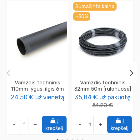
Sumažinta kaina
−30%
Vamzdis techninis
Vamzdis techninis
110mm lygus, ilgis 6m
32mm 50m [rulonuose]
24,50 €
už vienetą
35,84 €
už pakuotę
51,20 €
Į
Į
-
+
-
+
krepšelį
krepšelį