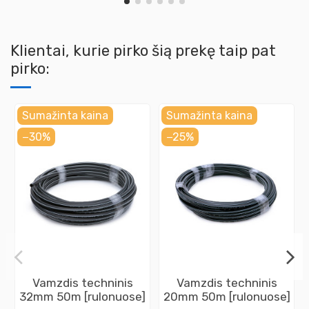
Klientai, kurie pirko šią prekę taip pat
pirko:
Sumažinta kaina
Sumažinta kaina
−30%
−25%
Vamzdis techninis
Vamzdis techninis
32mm 50m [rulonuose]
20mm 50m [rulonuose]