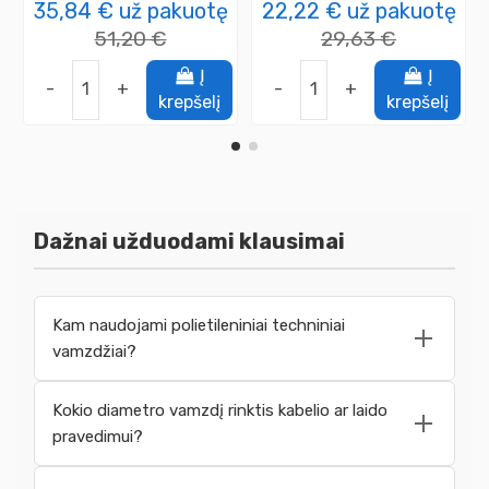
35,84 €
už pakuotę
22,22 €
už pakuotę
51,20 €
29,63 €
Į
Į
-
+
-
+
krepšelį
krepšelį
Dažnai užduodami klausimai
Kam naudojami polietileniniai techniniai
vamzdžiai?
Kokio diametro vamzdį rinktis kabelio ar laido
pravedimui?