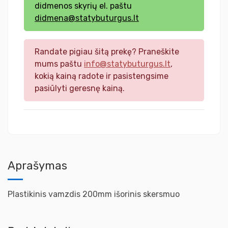
didmenos skyrių el. paštu
didmena@statybuturgus.lt
Randate pigiau šitą prekę? Praneškite
mums paštu
info@statybuturgus.lt
,
kokią kainą radote ir pasistengsime
pasiūlyti geresnę kainą.
Aprašymas
Plastikinis vamzdis 200mm išorinis skersmuo