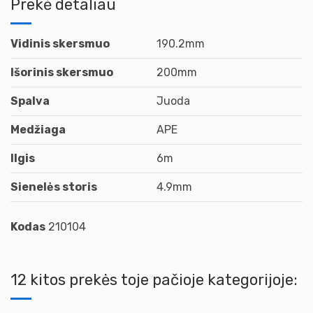
Prekė detaliau
Vidinis skersmuo
190.2mm
Išorinis skersmuo
200mm
Spalva
Juoda
Medžiaga
APE
Ilgis
6m
Sienelės storis
4.9mm
Kodas
210104
12 kitos prekės toje pačioje kategorijoje: