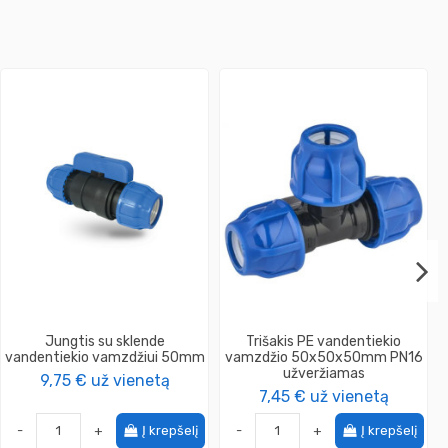
Jungtis su sklende
Trišakis PE vandentiekio
vandentiekio vamzdžiui 50mm
vamzdžio 50x50x50mm PN16
užveržiamas
9,75 €
už vienetą
7,45 €
už vienetą
-
+
Į krepšelį
-
+
Į krepšelį