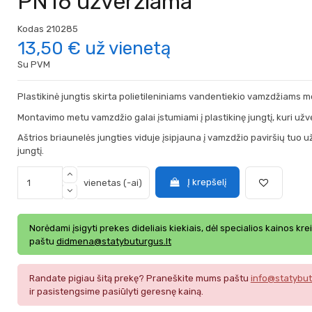
PN16 užveržiama
Kodas
210285
13,50 €
už vienetą
Su PVM
Plastikinė jungtis skirta polietileniniams vandentiekio vamzdžiams m
Montavimo metu vamzdžio galai įstumiami į plastikinę jungtį, kuri užve
Aštrios briaunelės jungties viduje įsipjauna į vamzdžio paviršių tuo u
jungtį.
Į krepšelį
vienetas (-ai)
Norėdami įsigyti prekes dideliais kiekiais, dėl specialios kainos kre
paštu
didmena@statybuturgus.lt
Randate pigiau šitą prekę? Praneškite mums paštu
info@statybut
ir pasistengsime pasiūlyti geresnę kainą.