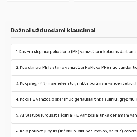
Dažnai užduodami klausimai
1. Kas yra slėginiai polietileno (PE) vamzdžiai ir kokiems darbam
2. Kuo skiriasi PE laistymo vamzdžiai PeFlexo PN6 nuo vandent
3. Kokį slėgį (PN) ir sienelės storį rinktis buitiniam vandentiekiui,
4. Koks PE vamzdžio skersmuo geriausiai tinka šuliniui, gręžiniui
5. Ar StatybųTurgus.lt slėginiai PE vamzdžiai tinka geriamam va
6. Kaip parinkti jungtis (trišakius, alkūnes, movas, balnus) konk