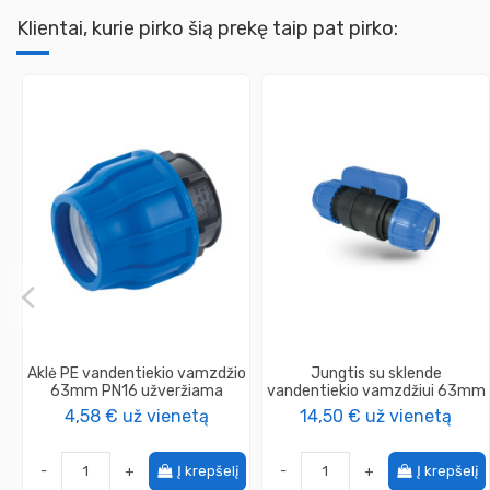
Klientai, kurie pirko šią prekę taip pat pirko:
Aklė PE vandentiekio vamzdžio
Jungtis su sklende
63mm PN16 užveržiama
vandentiekio vamzdžiui 63mm
4,58 €
už vienetą
14,50 €
už vienetą
-
+
Į krepšelį
-
+
Į krepšelį