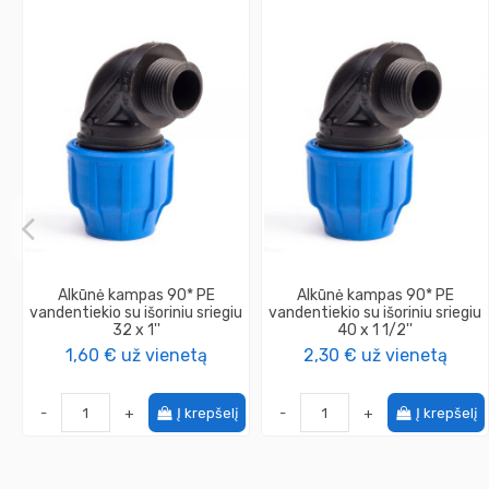
Alkūnė kampas 90* PE
Alkūnė kampas 90* PE
vandentiekio su išoriniu sriegiu
vandentiekio su išoriniu sriegiu
32 x 1''
40 x 1 1/2''
1,60 €
už vienetą
2,30 €
už vienetą
-
+
Į krepšelį
-
+
Į krepšelį