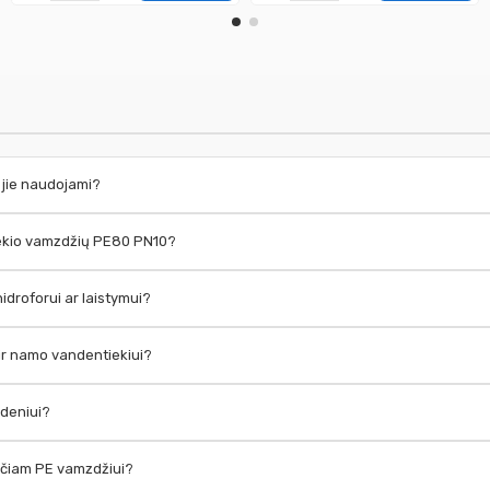
s jie naudojami?
iekio vamzdžių PE80 PN10?
 hidroforui ar laistymui?
 ir namo vandentiekiui?
ndeniui?
rečiam PE vamzdžiui?