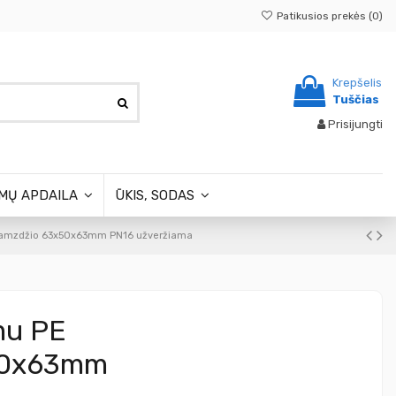
Patikusios prekės (
0
)
Krepšelis
Tuščias
Prisijungti
MŲ APDAILA
ŪKIS, SODAS
io vamzdžio 63x50x63mm PN16 užveržiama
imu PE
x50x63mm