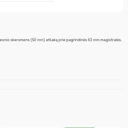
ažesnio skersmens (
50 mm
) atšaką prie pagrindinės
63 mm
magistralės,