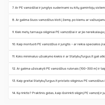
7. Ar PE vamzdžiai ir jungtys suderinami su kitų gamintojų siste
8. Ar galima šiuos vamzdžius kloti į žemę, po kiemu ar važiuojamąja
9. Kiek metų tarnauja slėginiai PE vamzdžiai ir ar jie nereikalauja
10. Kaip montuoti PE vamzdžius ir jungtis – ar reikia specialios į
11. Koks minimalus užsakymo kiekis ir ar StatybųTurgus.lt gali atk
12. Ar galima užsisakyti PE vamzdžius rulonais (100–300 m) ir ta
13. Kaip greitai StatybųTurgus.lt pristato slėginius PE vamzdžius i
14. Ką rinktis? Praktinis gidas, kaip išsirinkti slėginį PE vamzdį ir j