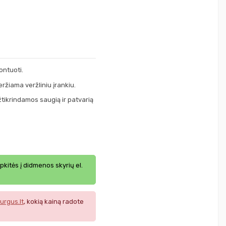
ontuoti.
ržiama veržliniu įrankiu.
žtikrindamos saugią ir patvarią
ipkitės į didmenos skyrių el.
urgus.lt
, kokią kainą radote