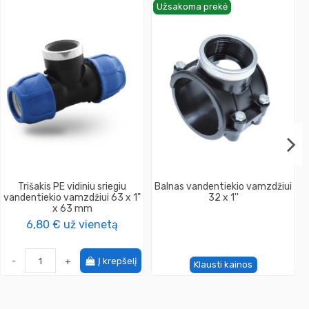
Užsakoma prekė
Trišakis PE vidiniu sriegiu
Balnas vandentiekio vamzdžiui
vandentiekio vamzdžiui 63 x 1"
32 x 1''
x 63 mm
6,80 €
už vienetą
-
+
Į krepšelį
Klausti kainos