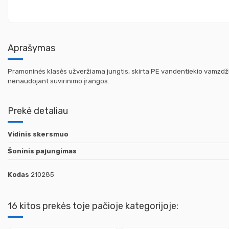
Aprašymas
Pramoninės klasės užveržiama jungtis, skirta PE vandentiekio vamzdžių 
nenaudojant suvirinimo įrangos.
Prekė detaliau
Vidinis skersmuo
Šoninis pajungimas
Kodas
210285
16 kitos prekės toje pačioje kategorijoje: