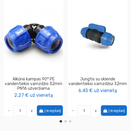
Alkūnė kampas 90* PE
Jungtis su sklende
vandentiekio vamzdžio 32mm
vandentiekio vamzdžiui 32mm
PN16 užveržiama
6,45 €
už vienetą
2,27 €
už vienetą
-
+
Į krepšelį
-
+
Į krepšelį