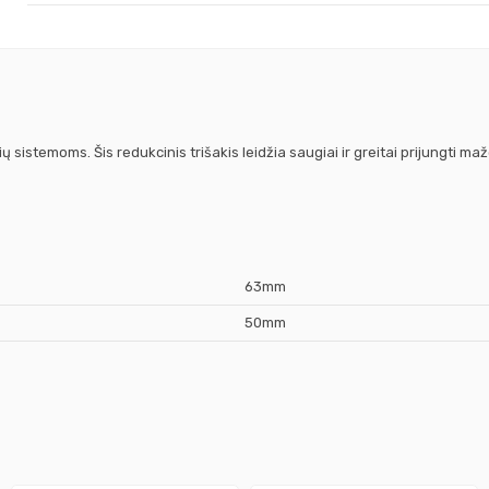
sistemoms. Šis redukcinis trišakis leidžia saugiai ir greitai prijungti m
63mm
50mm