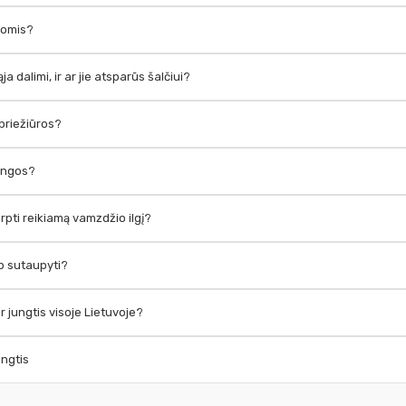
momis?
 dalimi, ir ar jie atsparūs šalčiui?
 priežiūros?
rangos?
irpti reikiamą vamzdžio ilgį?
ip sutaupyti?
r jungtis visoje Lietuvoje?
ungtis