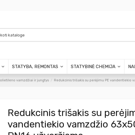
S
STATYBA, REMONTAS
STATYBINĖ CHEMIJA
NA
polietileno vamzdžiai ir jungtys
Redukcinis trišakis su perėjimu PE vandentiek
Redukcinis trišakis su perėj
vandentiekio vamzdžio 63