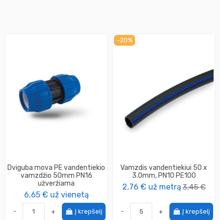
−20%
Dviguba mova PE vandentiekio
Vamzdis vandentiekiui 50 x
vamzdžio 50mm PN16
3.0mm, PN10 PE100
užveržiama
2,76 €
už metrą
3,45 €
6,65 €
už vienetą
-
+
Į krepšelį
-
+
Į krepšelį