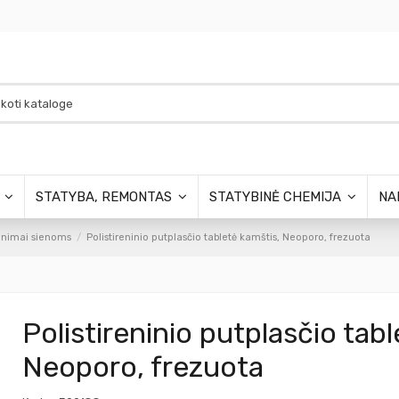
S
STATYBA, REMONTAS
STATYBINĖ CHEMIJA
NA
tinimai sienoms
Polistireninio putplasčio tabletė kamštis, Neoporo, frezuota
Polistireninio putplasčio tab
Neoporo, frezuota