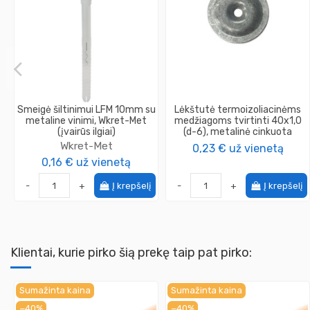
Smeigė šiltinimui LFM 10mm su
Lėkštutė termoizoliacinėms
metaline vinimi, Wkret-Met
medžiagoms tvirtinti 40x1,0
(įvairūs ilgiai)
(d-6), metalinė cinkuota
Wkret-Met
0,23 €
už vienetą
0,16 €
už vienetą
-
+
Į krepšelį
-
+
Į krepšelį
Klientai, kurie pirko šią prekę taip pat pirko:
Sumažinta kaina
Sumažinta kaina
−40%
−40%