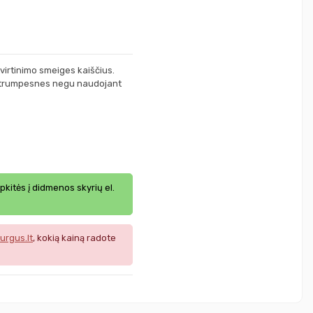
virtinimo smeiges kaiščius.
m trumpesnes negu naudojant
ipkitės į didmenos skyrių el.
urgus.lt
, kokią kainą radote