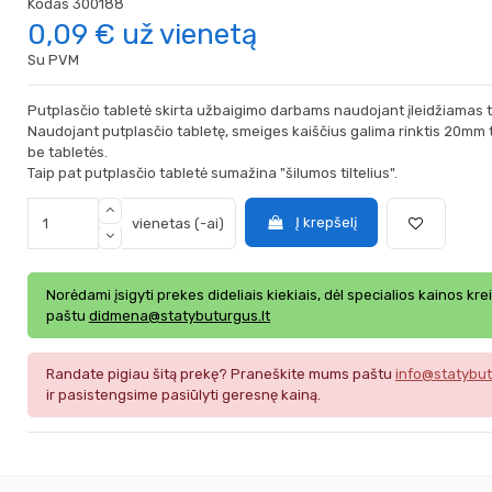
Kodas
300188
0,09 €
už vienetą
Su PVM
Putplasčio tabletė skirta užbaigimo darbams naudojant įleidžiamas t
Naudojant putplasčio tabletę, smeiges kaiščius galima rinktis 20m
be tabletės.
Taip pat putplasčio tabletė sumažina "šilumos tiltelius".
Į krepšelį
vienetas (-ai)
Norėdami įsigyti prekes dideliais kiekiais, dėl specialios kainos kre
paštu
didmena@statybuturgus.lt
Randate pigiau šitą prekę? Praneškite mums paštu
info@statybut
ir pasistengsime pasiūlyti geresnę kainą.