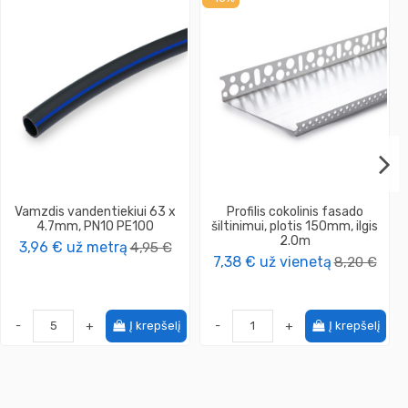
Vamzdis vandentiekiui 63 x
Profilis cokolinis fasado
4.7mm, PN10 PE100
šiltinimui, plotis 150mm, ilgis
2.0m
3,96 €
už metrą
4,95 €
7,38 €
už vienetą
8,20 €
-
+
Į krepšelį
-
+
Į krepšelį