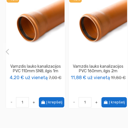
Vamzdis lauko kanalizacijos
Vamzdis lauko kanalizacijos
PVC 110mm SN8, ilgis 1m
PVC 160mm, ilgis 2m
4,20 €
už vienetą
7,00 €
11,88 €
už vienetą
19,80 €
-
+
Į krepšelį
-
+
Į krepšelį