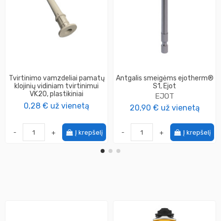
Tvirtinimo vamzdeliai pamatų
Antgalis smeigėms ejotherm®
klojinių vidiniam tvirtinimui
S1, Ejot
VK20, plastikiniai
EJOT
0,28 €
už vienetą
20,90 €
už vienetą
-
+
Į krepšelį
-
+
Į krepšelį