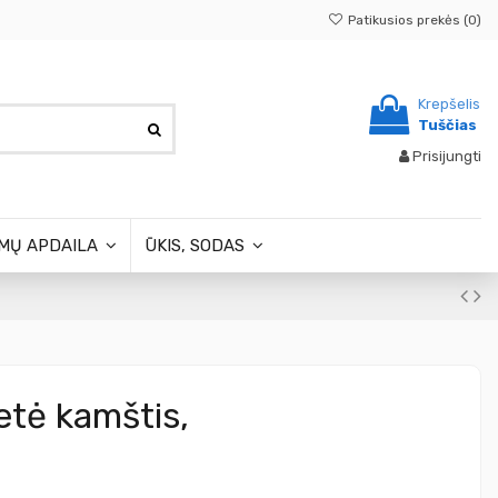
Patikusios prekės (
0
)
Krepšelis
Tuščias
Prisijungti
MŲ APDAILA
ŪKIS, SODAS
letė kamštis,