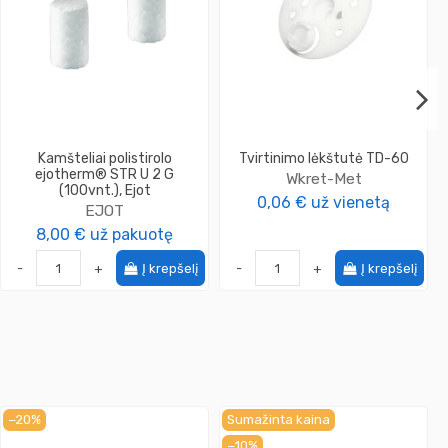
Kamšteliai polistirolo
Tvirtinimo lėkštutė TD-60
ejotherm® STR U 2 G
Wkret-Met
(100vnt.), Ejot
0,06 €
už vienetą
EJOT
8,00 €
už pakuotę
-
+
Į krepšelį
-
+
Į krepšelį
−20%
Sumažinta kaina
−10%