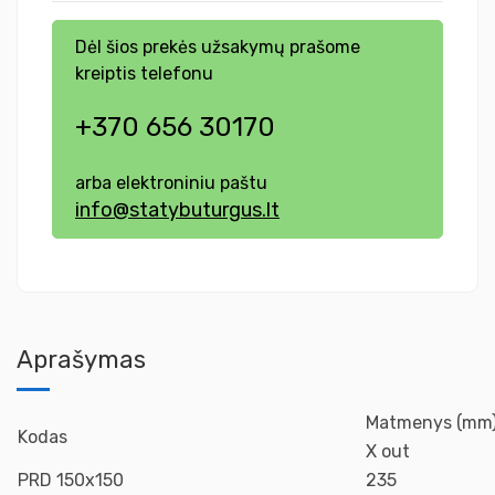
Dėl šios prekės užsakymų prašome
kreiptis telefonu
+370 656 30170
arba elektroniniu paštu
info@statybuturgus.lt
Aprašymas
Matmenys (mm
Kodas
X out
PRD 150x150
235