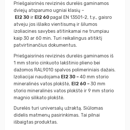
Priešgaisrinės revizinės durelės gaminamos
dviejų atsparumo ugniai klasių –
EI2 30
ir
EI2 60
pagal EN 13501-2, t.y., gaisro
atveju jos išlaiko vientisumą ir šilumos
izoliacines savybes atitinkamai ne trumpiau
kaip 30 ar 60 min. Turi reikalingus atitiktį
patvirtinančius dokumentus.
Priešgaisrinės revizinės durelės gaminamos iš
1 mm storio cinkuoto lakštinio plieno bei
dažomos RAL9010 spalvos polimeriniais dažais.
Izoliacijai naudojama
EI2 30 –
40 mm storio
mineralinės vatos plokštė,
EI2 60 –
30 mm
storio mineralinės vatos plokštė ir 9 mm storio
magnio silikato plokštė.
Durelės turi universalų užraktą. Siūlomas
didelis matmenų pasirinkimas. Tai pilnai
išbaigtas produktas.