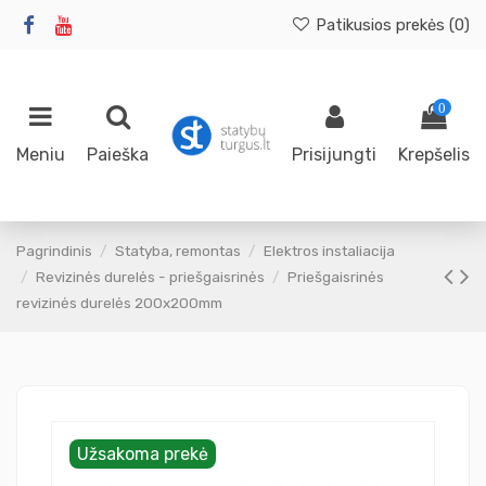
Patikusios prekės (
0
)
0
Meniu
Paieška
Prisijungti
Krepšelis
Pagrindinis
Statyba, remontas
Elektros instaliacija
Revizinės durelės - priešgaisrinės
Priešgaisrinės
revizinės durelės 200x200mm
Užsakoma prekė