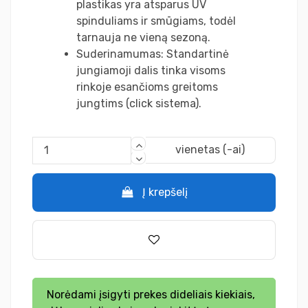
plastikas yra atsparus UV
spinduliams ir smūgiams, todėl
tarnauja ne vieną sezoną.
Suderinamumas: Standartinė
jungiamoji dalis tinka visoms
rinkoje esančioms greitoms
jungtims (click sistema).
vienetas (-ai)
Į krepšelį
Norėdami įsigyti prekes dideliais kiekiais,