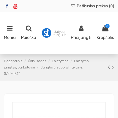
Patikusios prekės (
0
)
0
Meniu
Paieška
Prisijungti
Krepšelis
Pagrindinis
Ūkis, sodas
Laistymas
Laistymo
jungtys, purkštuvai
Jungtis čiaupo White Line,
3/4''-1/2''