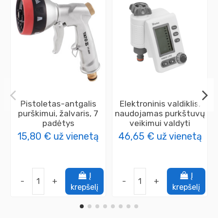
Pistoletas-antgalis
Elektroninis valdiklis,
purškimui, žalvaris, 7
naudojamas purkštuvų
padėtys
veikimui valdyti
15,80 €
už vienetą
46,65 €
už vienetą
Į
Į
-
+
-
+
krepšelį
krepšelį