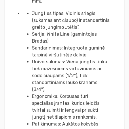
mm).
Jungties tipas: Vidinis sriegis
(sukamas ant čiaupo) ir standartinis
greito jungimo „tėtis“.
Serija: White Line (gamintojas
Bradas).
Sandarinimas: Integruota guminė
tarpinė viršutinėje dalyje.
Universalumas: Viena jungtis tinka
tiek mažesniems virtuviniams ar
sodo čiaupams (1/2''), tiek
standartiniams lauko kranams
(3/4'').
Ergonomika: Korpusas turi
specialias įrantas, kurios leidžia
tvirtai suimti ir lengvai prisukti
jungtį net šlapiomis rankomis.
Patikimumas: Aukštos kokybės