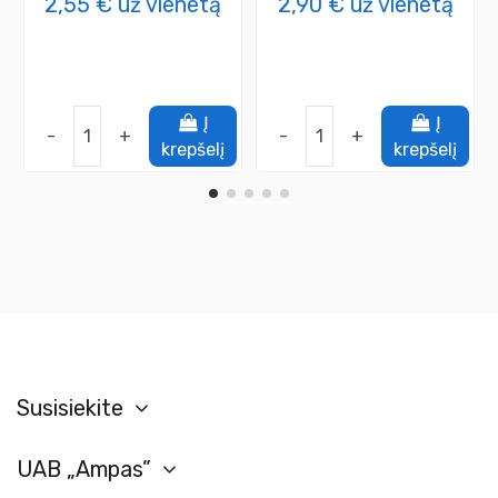
2,55 €
už vienetą
2,90 €
už vienetą
Į
Į
-
+
-
+
krepšelį
krepšelį
Susisiekite
UAB „Ampas”