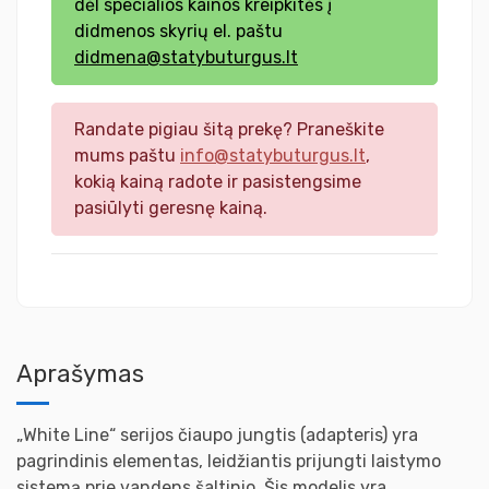
dėl specialios kainos kreipkitės į
didmenos skyrių el. paštu
didmena@statybuturgus.lt
Randate pigiau šitą prekę? Praneškite
mums paštu
info@statybuturgus.lt
,
kokią kainą radote ir pasistengsime
pasiūlyti geresnę kainą.
Aprašymas
„White Line“ serijos čiaupo jungtis (adapteris) yra
pagrindinis elementas, leidžiantis prijungti laistymo
sistemą prie vandens šaltinio. Šis modelis yra