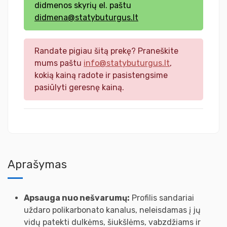
didmenos skyrių el. paštu
didmena@statybuturgus.lt
Randate pigiau šitą prekę? Praneškite
mums paštu
info@statybuturgus.lt
,
kokią kainą radote ir pasistengsime
pasiūlyti geresnę kainą.
Aprašymas
Apsauga nuo nešvarumų:
Profilis sandariai
uždaro polikarbonato kanalus, neleisdamas į jų
vidų patekti dulkėms, šiukšlėms, vabzdžiams ir