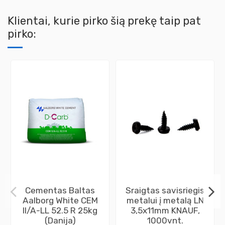
Klientai, kurie pirko šią prekę taip pat
pirko:
Cementas Baltas
Sraigtas savisriegis
Aalborg White CEM
metalui į metalą LN
II/A-LL 52.5 R 25kg
3,5x11mm KNAUF,
(Danija)
1000vnt.