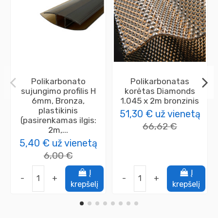
Polikarbonato
Polikarbonatas
sujungimo profilis H
korėtas Diamonds
6mm, Bronza,
1.045 x 2m bronzinis
plastikinis
51,30 €
už vienetą
(pasirenkamas ilgis:
66,62 €
2m,...
5,40 €
už vienetą
6,00 €
Į
Į
-
+
-
+
krepšelį
krepšelį