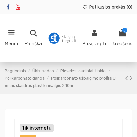
Patikusios prekės (
0
)
0
Meniu
Paieška
Prisijungti
Krepšelis
Pagrindinis
Ūkis, sodas
Plėvelės, audiniai, tinklai
Polikarbonato danga
Polikarbonato užbaigimo profilis U
6mm, skaidrus plastikinis, ilgis 2.10m
Tik internetu