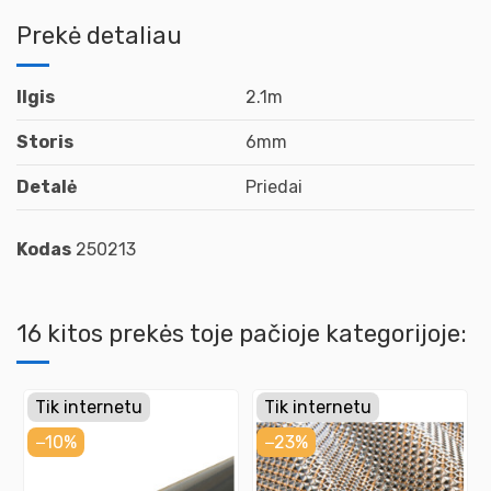
Prekė detaliau
Ilgis
2.1m
Storis
6mm
Detalė
Priedai
Kodas
250213
16 kitos prekės toje pačioje kategorijoje:
Tik internetu
Tik internetu
−10%
−23%