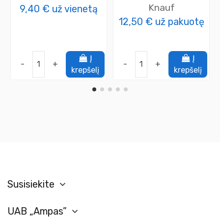
Knauf
9,40 €
už vienetą
12,50 €
už pakuotę
Į
Į
-
+
-
+
krepšelį
krepšelį
Susisiekite
UAB „Ampas”