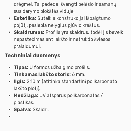
drėgmei. Tai padeda išvengti pelėsio ir samanų
susidarymo plokštės viduje.
Estetika:
Suteikia konstrukcijai išbaigtumo
pojūtį, paslepia nelygius pjūvio kraštus.
Skaidrumas:
Profilis yra skaidrus, todėl jis beveik
nepastebimas ant lakšto ir netrukdo šviesos
pralaidumui.
Techniniai duomenys
Tipas:
U formos užbaigimo profilis.
Tinkamas lakšto storis:
6 mm.
Ilgis:
2.10 m (atitinka standartinį polikarbonato
lakšto plotį).
Medžiaga:
UV atsparus polikarbonatas /
plastikas.
Spalva:
Skaidri.