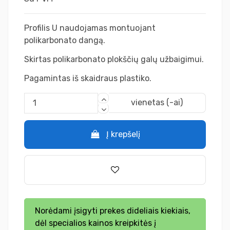
Profilis U naudojamas montuojant
polikarbonato dangą.
Skirtas polikarbonato plokščių galų užbaigimui.
Pagamintas iš skaidraus plastiko.
vienetas (-ai)
Į krepšelį
Norėdami įsigyti prekes dideliais kiekiais,
dėl specialios kainos kreipkitės į