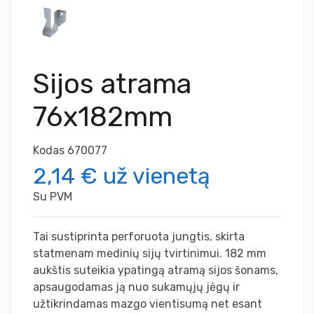
Sijos atrama
76x182mm
Kodas
670077
2,14 €
už vienetą
Su PVM
Tai sustiprinta perforuota jungtis, skirta
statmenam medinių sijų tvirtinimui. 182 mm
aukštis suteikia ypatingą atramą sijos šonams,
apsaugodamas ją nuo sukamųjų jėgų ir
užtikrindamas mazgo vientisumą net esant