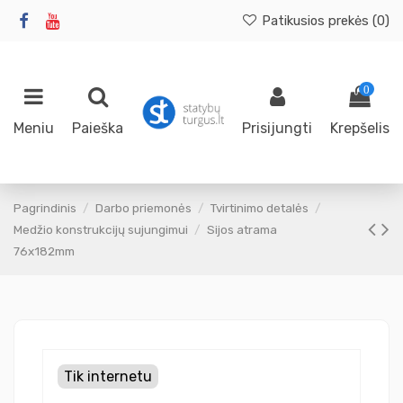
Patikusios prekės (
0
)
0
Meniu
Paieška
Prisijungti
Krepšelis
Pagrindinis
Darbo priemonės
Tvirtinimo detalės
Medžio konstrukcijų sujungimui
Sijos atrama
76x182mm
Tik internetu