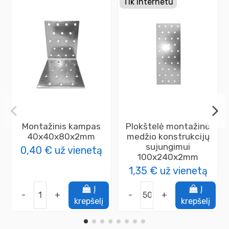
Tik internetu
Montažinis kampas
Plokštelė montažinė
40x40x80x2mm
medžio konstrukcijų
sujungimui
0,40 €
už vienetą
100x240x2mm
1,35 €
už vienetą
Į
Į
-
+
-
+
krepšelį
krepšelį