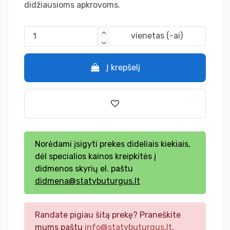
didžiausioms apkrovoms.
vienetas (-ai)
Į krepšelį
Norėdami įsigyti prekes dideliais kiekiais,
dėl specialios kainos kreipkitės į
didmenos skyrių el. paštu
didmena@statybuturgus.lt
Randate pigiau šitą prekę? Praneškite
mums paštu
info@statybuturgus.lt
,