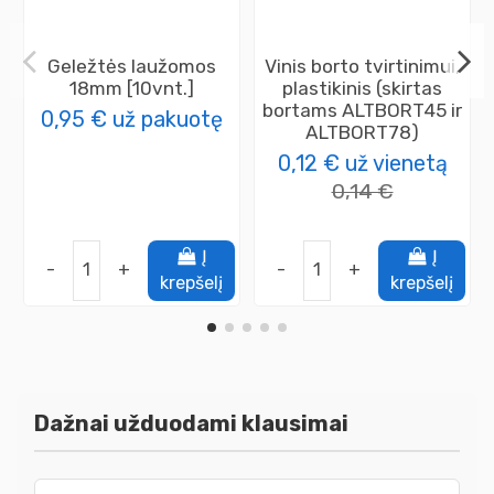
Geležtės laužomos
Vinis borto tvirtinimui,
18mm [10vnt.]
plastikinis (skirtas
bortams ALTBORT45 ir
0,95 €
už pakuotę
ALTBORT78)
0,12 €
už vienetą
0,14 €
Į
Į
-
+
-
+
krepšelį
krepšelį
Dažnai užduodami klausimai