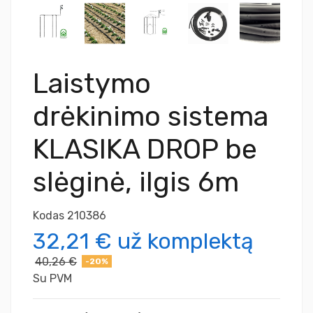
Laistymo
drėkinimo sistema
KLASIKA DROP be
slėginė, ilgis 6m
Kodas
210386
32,21 €
už komplektą
40,26 €
-20%
Su PVM