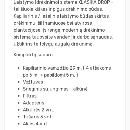
Laistymo (drėkinimo) sistema KLASIKA DROP -
tai šiuolaikiškas ir pigus drėkinimo būdas.
Kapiliarinis / lašelinis laistymo būdas skirtas
drėkinimui šiltnamiuose bei atvirose
plantacijose. Įsirengę modernią drėkinimo
sistemą taupysite vandenį ir darbo sąnaudas,
užtikrinsite tolygų augalų drėkinimą.
Komplektą sudaro:
Kapiliarinio vamzdžio 29 m. ( 4 atšakoms
po 6 m. + papildomi 5 m. )
Vožtuvas
Srieginis sujungimas - alkūnė
Filtras
Adapteris
Alkūnės 2 vnt.
Trišakis 3 vnt.
Aklės 4 vnt.