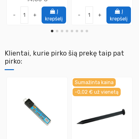
Į
Į
-
+
-
+
krepšelį
krepšelį
Klientai, kurie pirko šią prekę taip pat
pirko:
Sumažinta kaina
-0,02 €
už vienetą