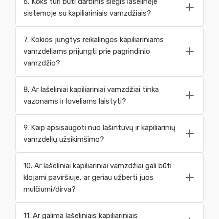
6. Koks turi būti darbinis slėgis lašelinėje
sistemoje su kapiliariniais vamzdžiais?
7. Kokios jungtys reikalingos kapiliariniams
vamzdeliams prijungti prie pagrindinio
vamzdžio?
8. Ar lašeliniai kapiliariniai vamzdžiai tinka
vazonams ir loveliams laistyti?
9. Kaip apsisaugoti nuo lašintuvų ir kapiliarinių
vamzdelių užsikimšimo?
10. Ar lašeliniai kapiliariniai vamzdžiai gali būti
klojami paviršiuje, ar geriau užberti juos
mulčiumi/dirva?
11. Ar galima lašeliniais kapiliariniais