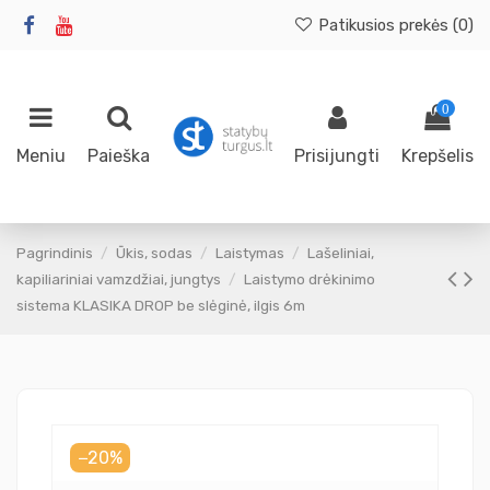
Patikusios prekės (
0
)
0
Meniu
Paieška
Prisijungti
Krepšelis
Pagrindinis
Ūkis, sodas
Laistymas
Lašeliniai,
kapiliariniai vamzdžiai, jungtys
Laistymo drėkinimo
sistema KLASIKA DROP be slėginė, ilgis 6m
−20%