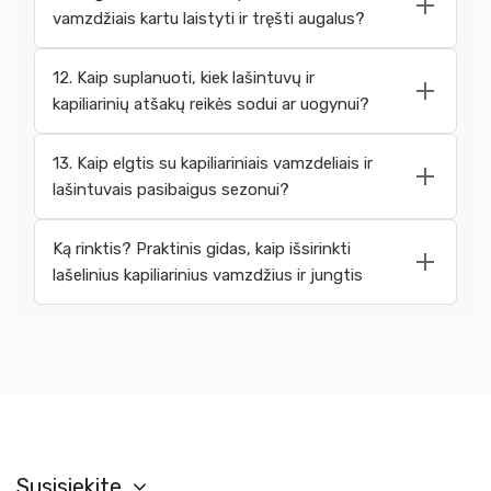
vamzdžiais kartu laistyti ir tręšti augalus?
12. Kaip suplanuoti, kiek lašintuvų ir
kapiliarinių atšakų reikės sodui ar uogynui?
13. Kaip elgtis su kapiliariniais vamzdeliais ir
lašintuvais pasibaigus sezonui?
Ką rinktis? Praktinis gidas, kaip išsirinkti
lašelinius kapiliarinius vamzdžius ir jungtis
Susisiekite