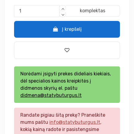
komplektas
Į krepšelį
Norėdami įsigyti prekes dideliais kiekiais,
dėl specialios kainos kreipkitės į
didmenos skyrių el. paštu
didmena@statybuturgus.lt
Randate pigiau šitą prekę? Praneškite
mums paštu
info@statybuturgus.lt
,
kokią kainą radote ir pasistengsime