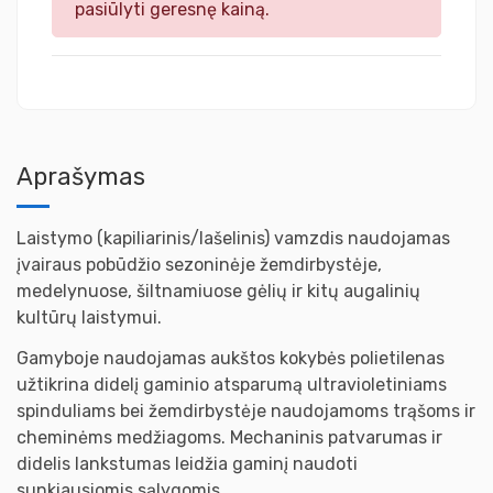
pasiūlyti geresnę kainą.
Aprašymas
Laistymo (kapiliarinis/lašelinis) vamzdis naudojamas
įvairaus pobūdžio sezoninėje žemdirbystėje,
medelynuose, šiltnamiuose gėlių ir kitų augalinių
kultūrų laistymui.
Gamyboje naudojamas aukštos kokybės polietilenas
užtikrina didelį gaminio atsparumą ultravioletiniams
spinduliams bei žemdirbystėje naudojamoms trąšoms ir
cheminėms medžiagoms. Mechaninis patvarumas ir
didelis lankstumas leidžia gaminį naudoti
sunkiausiomis sąlygomis.