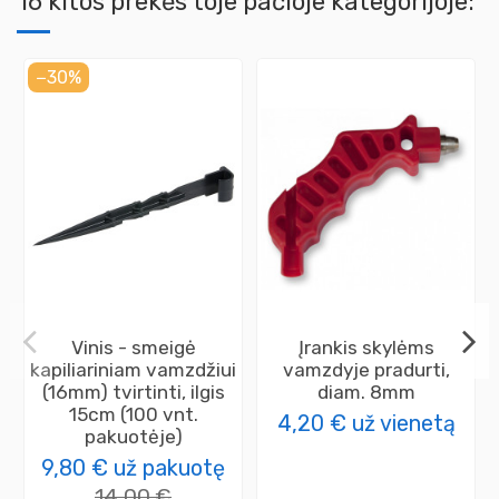
16 kitos prekės toje pačioje kategorijoje:
−30%
Vinis - smeigė
Įrankis skylėms
kapiliariniam vamzdžiui
vamzdyje pradurti,
(16mm) tvirtinti, ilgis
diam. 8mm
15cm (100 vnt.
4,20 €
už vienetą
pakuotėje)
9,80 €
už pakuotę
14,00 €