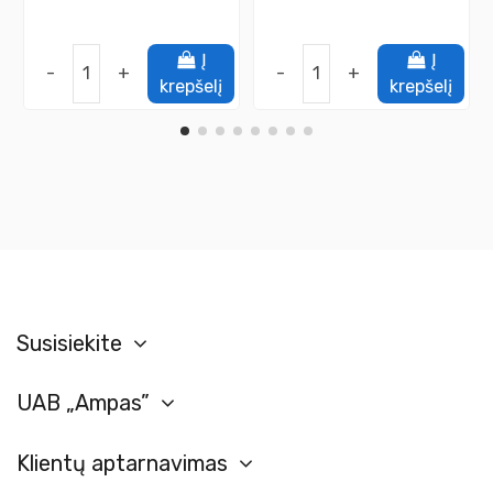
Į
Į
-
+
-
+
krepšelį
krepšelį
Susisiekite
UAB „Ampas”
Klientų aptarnavimas