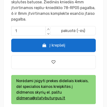
skylutes batuose. Žiedinės kniedės 4mm
įtvirtinamos repliu-kniediklio 78-RP05 pagalba,
6 ir 8mm įtvirtinamos komplekte esančio įtaiso
pagalba.
pakuotė (-ės)
Į krepšelį
Norėdami įsigyti prekes dideliais kiekiais,
dėl specialios kainos kreipkitės į
didmenos skyrių el. paštu
didmena@statybuturgus.lt