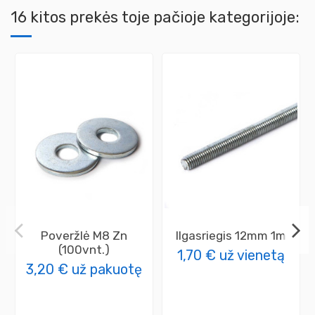
16 kitos prekės toje pačioje kategorijoje:
Poveržlė M8 Zn
Ilgasriegis 12mm 1m
(100vnt.)
1,70 €
už vienetą
3,20 €
už pakuotę