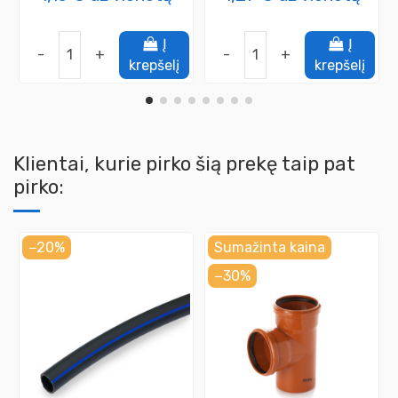
Į
Į
-
+
-
+
krepšelį
krepšelį
Klientai, kurie pirko šią prekę taip pat
pirko:
−20%
Sumažinta kaina
−30%