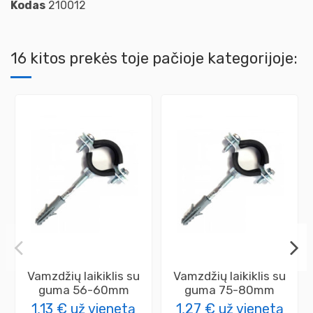
Kodas
210012
16 kitos prekės toje pačioje kategorijoje:
Vamzdžių laikiklis su
Vamzdžių laikiklis su
guma 56-60mm
guma 75-80mm
1,13 €
už vienetą
1,27 €
už vienetą