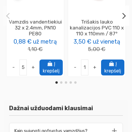
Vamzdis vandentiekiui
Trišakis lauko
32 x 2.4mm, PN10
kanalizacijos PVC 110 x
PE80
110 x 110mm / 87°
0,88 €
už metrą
3,50 €
už vienetą
1,10 €
5,00 €
Į
Į
-
+
-
+
krepšelį
krepšelį
Dažnai užduodami klausimai
Kaip sujungti gofruotus vamzdžius?