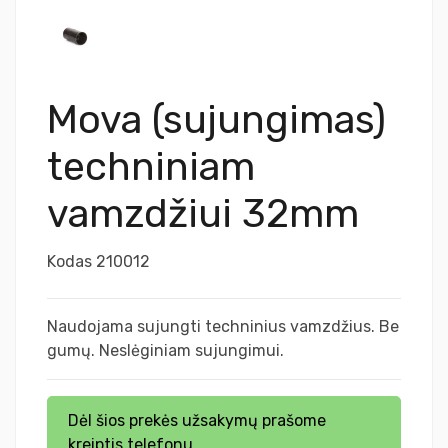
Mova (sujungimas)
techniniam
vamzdžiui 32mm
Kodas
210012
Naudojama sujungti techninius vamzdžius. Be
gumų. Neslėginiam sujungimui.
Dėl šios prekės užsakymų prašome
kreiptis telefonu