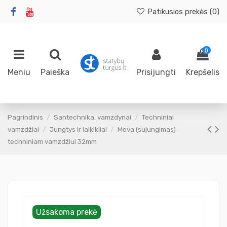
Patikusios prekės (
0
)
0
Meniu
Paieška
Prisijungti
Krepšelis
Pagrindinis
Santechnika, vamzdynai
Techniniai
vamzdžiai
Jungtys ir laikikliai
Mova (sujungimas)
techniniam vamzdžiui 32mm
Užsakoma prekė