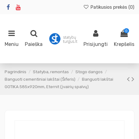
Patikusios prekės (
0
)
0
Meniu
Paieška
Prisijungti
Krepšelis
Pagrindinis
Statyba, remontas
Stogo dangos
Banguoti cementiniai lakštai (Šiferis)
Banguoti lakštai
GOTIKA 585x920mm, Eternit (įvairių spalvų)