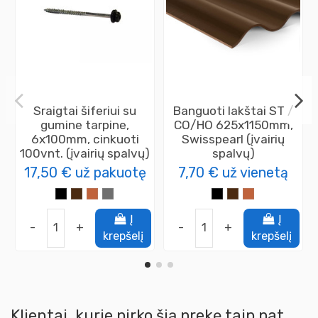
Sraigtai šiferiui su
Banguoti lakštai ST /
gumine tarpine,
CO/HO 625x1150mm,
6x100mm, cinkuoti
Swisspearl (įvairių
100vnt. (įvairių spalvų)
spalvų)
17,50 €
už pakuotę
7,70 €
už vienetą
Į
Į
-
+
-
+
krepšelį
krepšelį
Klientai, kurie pirko šią prekę taip pat