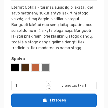
Eternit Gotika - tai mažiausio ilgio lakštai, dėl
savo matmenų sukuriantys išskirtinį stogo
vaizdą, artimą čerpinio stiliaus stogui.
Banguoti lakštai nuo senų laikų tapatinamos
su solidumu ir išlaikyta elegancija. Banguoti
lakštai priskiriami prie klasikinių stogo dangų,
todėl šia stogo danga galima dengti tiek
tradicinio, tiek modernaus namo stogą.
Spalva
Juoda
Ruda
Molio
Grafito
vienetas (-ai)
Į krepšelį