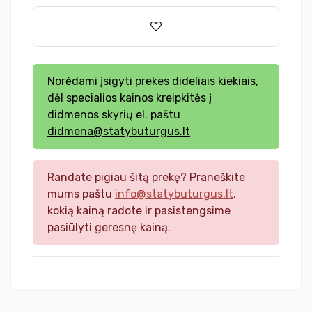
Norėdami įsigyti prekes dideliais kiekiais,
dėl specialios kainos kreipkitės į
didmenos skyrių el. paštu
didmena@statybuturgus.lt
Randate pigiau šitą prekę? Praneškite
mums paštu
info@statybuturgus.lt
,
kokią kainą radote ir pasistengsime
pasiūlyti geresnę kainą.