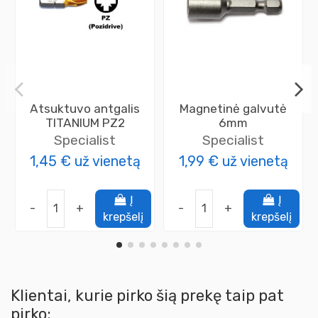
Atsuktuvo antgalis
Magnetinė galvutė
TITANIUM PZ2
6mm
Specialist
Specialist
1,45 €
už vienetą
1,99 €
už vienetą
Į
Į
-
+
-
+
krepšelį
krepšelį
Klientai, kurie pirko šią prekę taip pat
pirko: