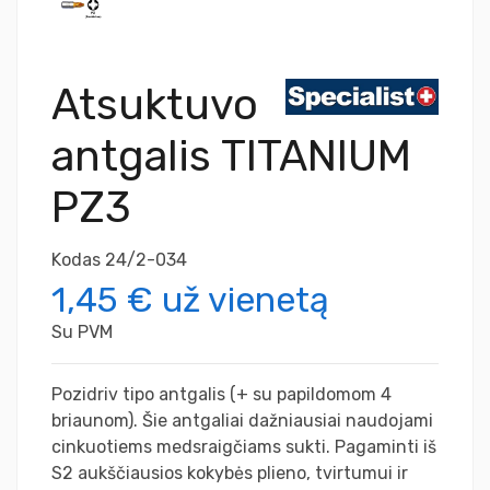
Atsuktuvo
antgalis TITANIUM
PZ3
Kodas
24/2-034
1,45 €
už vienetą
Su PVM
Pozidriv tipo antgalis (+ su papildomom 4
briaunom). Šie antgaliai dažniausiai naudojami
cinkuotiems medsraigčiams sukti. Pagaminti iš
S2 aukščiausios kokybės plieno, tvirtumui ir