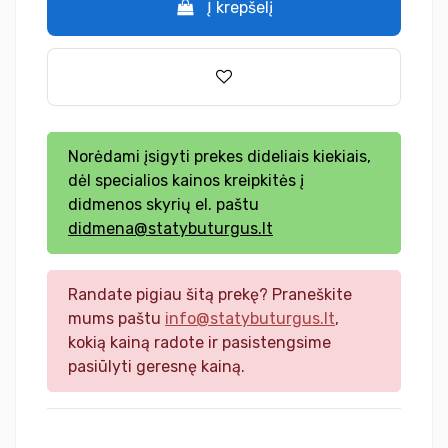
Į krepšelį
Norėdami įsigyti prekes dideliais kiekiais,
dėl specialios kainos kreipkitės į
didmenos skyrių el. paštu
didmena@statybuturgus.lt
Randate pigiau šitą prekę? Praneškite
mums paštu
info@statybuturgus.lt
,
kokią kainą radote ir pasistengsime
pasiūlyti geresnę kainą.