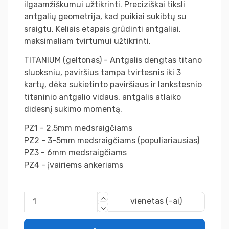
ilgaamžiškumui užtikrinti. Preciziškai tiksli
antgalių geometrija, kad puikiai sukibtų su
sraigtu. Keliais etapais grūdinti antgaliai,
maksimaliam tvirtumui užtikrinti.
TITANIUM (geltonas) - Antgalis dengtas titano
sluoksniu, paviršius tampa tvirtesnis iki 3
kartų, dėka sukietinto paviršiaus ir lankstesnio
titaninio antgalio vidaus, antgalis atlaiko
didesnį sukimo momentą.
PZ1 - 2,5mm medsraigčiams
PZ2 - 3-5mm medsraigčiams (populiariausias)
PZ3 - 6mm medsraigčiams
PZ4 - įvairiems ankeriams
vienetas (-ai)