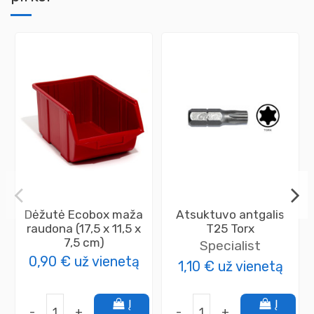
Dėžutė Ecobox maža
Atsuktuvo antgalis
raudona (17,5 x 11,5 x
T25 Torx
7,5 cm)
Specialist
0,90 €
už vienetą
1,10 €
už vienetą
Į
Į
-
+
-
+